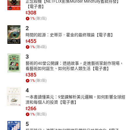
正念殺機【NETFLIX影集Murder Mindfully蓄弒待發】
【電子書】
308
$
1
%
(賺
3
點)
2
時間的起源：史蒂芬．霍金的最終理論【電子書】
455
$
1
%
(賺
4
點)
3
藝術的40堂公開課：透過故事，走進藝術家創作現場，
看藝術如何誕生、如何形塑人類生活【電子書】
385
$
1
%
(賺
3
點)
4
一本書讀懂美元：9堂課解析美元邏輯，如何影響全球經
濟和每個人的投資【電子書】
266
$
1
%
(賺
2
點)
5