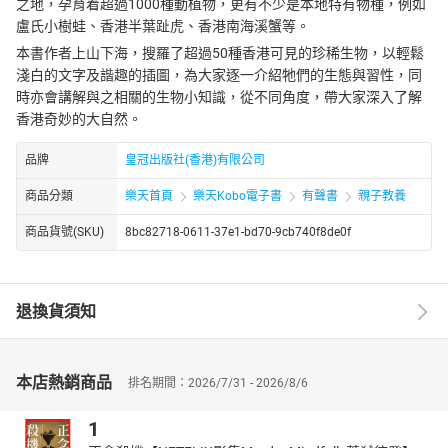
之地，孕育着超過1000種動植物，更有不少是本地特有物種，例如
盧氏小樹蛙、香港半葉趾虎、香港南海溪蟹等。
本書作者上山下海，搜羅了超過50種香港可見的珍稀生物，以輕鬆
淺白的文字及諧趣的插圖，為大家逐一介紹牠們的生態與習性，同
時亦會講解與之相關的生物小知識，從不同角度，帶大家深入了解
香港奇妙的大自然。
品牌
皇冠出版社(香港)有限公司
商品分類
樂天首頁
樂天Kobo電子書
有聲書
親子教養
商品貨號(SKU)
8bc82718-0611-37e1-bd70-9cb740f8de0f
退換貨須知
本店熱銷商品
排名期間：2026/7/31 - 2026/8/6
1