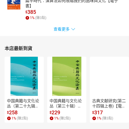
扁平時代：演算法如何限縮我們的品味與文化【電子
書】
385
$
1
%
(賺
3
點)
查看更多
本店最新到貨
中国典籍与文化论
中国典籍与文化论
古典文献研究(第二
丛（第二十九辑）
丛（第三十辑）
十四辑上卷)【電子
【電子書】
【電子書】
書】
258
229
317
$
$
$
1
%
(賺
2
點)
1
%
(賺
2
點)
1
%
(賺
3
點)