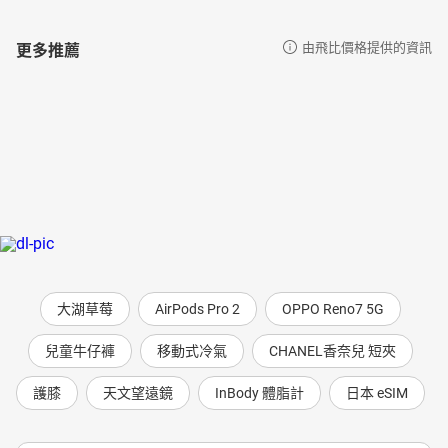
更多推薦
由飛比價格提供的資訊
大湖草莓
AirPods Pro 2
OPPO Reno7 5G
兒童牛仔褲
移動式冷氣
CHANEL香奈兒 短夾
護膝
天文望遠鏡
InBody 體脂計
日本 eSIM