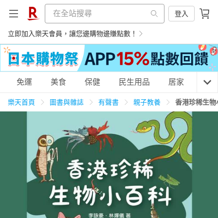
登入
立即加入樂天會員，讓您邊購物邊賺點數！
購物網分類
免運
美食
保健
民生用品
居家
3C
樂天首頁
圖書與雜誌
有聲書
親子教養
香港珍稀生物小
天天免運
美食蛋糕
養生保健
民生用品
居家生活
3C家電
運動休閒
親子玩具
女裝
男裝
化妝保養
情趣用品