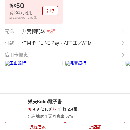
50
$
折
領取
滿555元可用
2026/08/09 15:59
截止
配送
無實體配送
免運
付款
信用卡／LINE Pay／AFTEE／ATM
信用卡優惠
樂天Kobo電子書
4.9
(2188)
追蹤
2.4萬
出貨速度
1 天
回應率
57%
追蹤店家
逛店舖