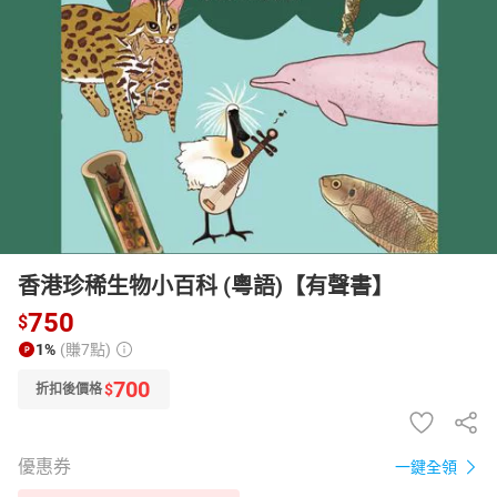
日本購物
電子/紙本書
HOT
香港珍稀生物小百科 (粵語)【有聲書】
750
$
1%
(賺7點)
700
$
折扣後價格
優惠券
一鍵全領