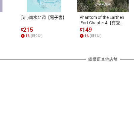
、LINE PAY、AFTEE
本店是否提供消費者保護法七日猶
之權利，遽消費者保護法及通訊交
我与南水北调【電子書】
Phantom of the Earthen
除權合理例外情事適用準則，依商
 Fort Chapter 4【有聲
書】
質各有不同規定。詳細退換貨說明
215
149
$
$
照各商品說明。
1
%
(賺
2
點)
1
%
(賺
1
點)
詳細說明
繼續逛其他店舖