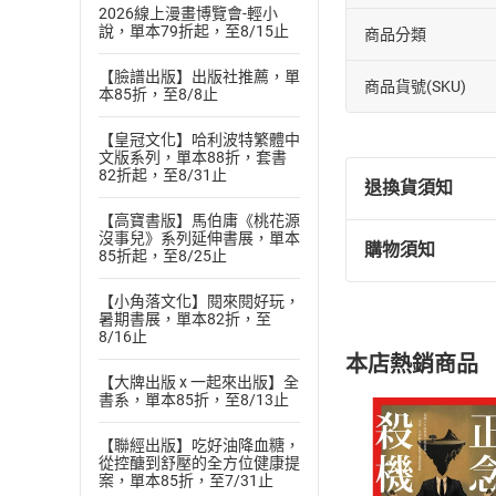
2026線上漫畫博覽會-輕小
說，單本79折起，至8/15止
商品分類
【臉譜出版】出版社推薦，單
商品貨號(SKU)
本85折，至8/8止
【皇冠文化】哈利波特繁體中
文版系列，單本88折，套書
82折起，至8/31止
退換貨須知
【高寶書版】馬伯庸《桃花源
沒事兒》系列延伸書展，單本
購物須知
85折起，至8/25止
退換貨規定：
(
一
)
依
消費
【小角落文化】閱來閱好玩，
內容或一經提
暑期書展，單本82折，至
購書須知
8/16止
定。
本店熱銷商品
(
二
)
消費者
【大牌出版 x 一起來出版】全
且已下載
/
存
書系，單本85折，至8/13止
挑選
商
退貨方式：您
Choose
【聯經出版】吃好油降血糖，
貨」，本店鋪
從控醣到舒壓的全方位健康提
案，單本85折，至7/31止
請注意，樂天