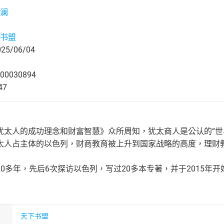
澜
书盟
5/06/04
00030894
47
犹太人的成功理念和财富智慧》众所周知，犹太商人是公认的“世
太人占主体的以色列，财商教育被上升到国家战略的高度，理财
0多年，先后6次探访以色列，写过20多本专著，并于2015年
天下书盟