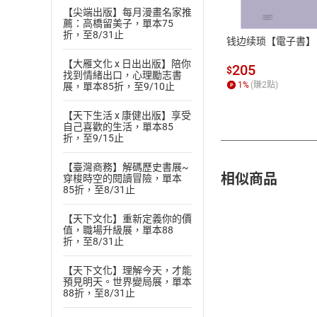
【尖端出版】每月漫畫名家推
ATM轉帳、信用卡
薦：高橋留美子，單本75
折，至8/31止
钱边续琐【電子書】
【大雁文化 x 日出出版】陪你
205
$
找到情緒出口，心理勵志書
1
%
(賺
2
點)
展，單本85折，至9/10止
【天下生活 x 康健出版】享受
自己喜歡的生活，單本85
折，至9/15止
【臺灣商務】解碼歷史書展~
相似商品
穿梭時空的閱讀冒險，單本
85折，至8/31止
【天下文化】重新定義你的價
值，職場升級展，單本88
折，至8/31止
【天下文化】理解今天，才能
預見明天。世界變局展，單本
88折，至8/31止