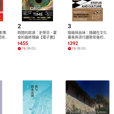
如何開始使用？
.選擇閱讀載具
Step2.
2
3
X影集
時間的起源：史蒂芬．霍
階級與品味：隱藏在文化
蓄弒待
金的最終理論【電子書】
審美與流行趨勢背後的地
位渴望【電子書】
455
392
$
$
1
%
(賺
4
點)
1
%
(賺
3
點)
式
退換貨規範