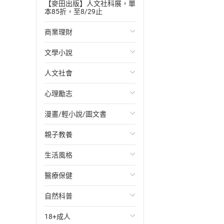
【麥田出版】人文社科展，單
本85折，至8/29止
商業理財
文學小說
投資理財
人文社會
經濟/趨勢
歐美文學
心理勵志
財務/金融
日本文學
國際關係
漫畫/輕小說/圖文書
管理/領導
韓國文學
政治
心靈成長/情緒
親子教養
職場工作術
華文文學
社會科學
人際關係
輕小說
生活風格
成功法
經典文學
台灣/中國歷史
兩性關係
奇幻/科幻
教育現場
醫療保健
行銷/廣告
成長/家庭生活小說
日/韓歷史
心理學
愛情故事
兒童文學/故事
飲食/食譜
自然科普
傳記
懸疑/推理小說
其他歷史/史學
職場/社會寫實
兒童科普/學習
健身/美顏
健康/養生
18+成人
商務/商學
科幻/奇幻小說
法律
懸疑/推理
育兒百科
運動/遊戲
常見疾病
生物科學