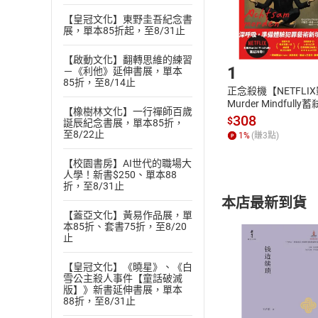
購書後，
【皇冠文化】東野圭吾紀念書
展，單本85折起，至8/31止
Step1
【啟動文化】翻轉思維的練習
1
－《利他》延伸書展，單本
85折，至8/14止
正念殺機【NETFLI
Murder Mindfully
【橡樹林文化】一行禪師百歲
發】【電子書】
308
$
誕辰紀念書展，單本85折，
至8/22止
1
%
(賺
3
點)
【校園書房】AI世代的職場大
人學！新書$250、單本88
折，至8/31止
本店最新到貨
【蓋亞文化】黃易作品展，單
本85折、套書75折，至8/20
止
【皇冠文化】《曉星》、《白
雪公主殺人事件【童話破滅
版】》新書延伸書展，單本
付款方
88折，至8/31止