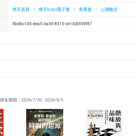
樂天首頁
樂天Kobo電子書
有聲書
心理勵志
8bdbc1d5-dea5-3a39-8515-ce13d0f49f87
者保護法
第
19
條第
1
項後段
暨
通訊交易解除權合理例外情事適用
供即為完成之線上服務，經消費者事先同意始提供。」 之商品
排名期間：2026/7/30 - 2026/8/5
訂購本店鋪之商品即代表知悉本店鋪所銷售之商品為電子書，屬
取電子書，不得請求退貨退款。
品
放入
購物車
登入
帳號
欲取消訂單或辦理退貨時，請登入樂天市場，並於「我的訂單」
Shopping cart
Login
將依您的申請進行審核，待審核通過後將為您辦理退款事宜。
市場須以整筆訂單為單位進行取消/退貨，恕無法以單支商品取消