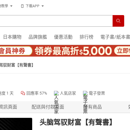
物教學
下載APP
日本購物
品牌旗艦
優惠活動
排行榜
電子書/紙本
驾驭财富【有聲書】
速度
1 天
回應率
57%
人氣店家
電子發票
資訊頁面
配送與付款頁面
所有商品
头脑驾驭财富【有聲書】