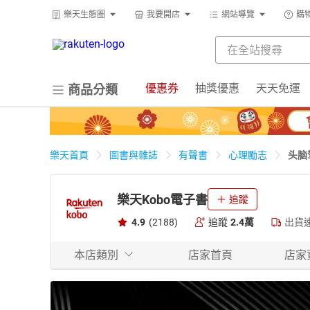
樂天生態圈
我要開店
網站導覽
購
優惠券
抽獎優惠
天天免運
商品分類
头脑
樂天首頁
圖書與雜誌
有聲書
心理勵志
樂天Kobo電子書
追蹤
4.9
(2188)
追蹤
2.4萬
出貨
本店類別
店家首頁
店家