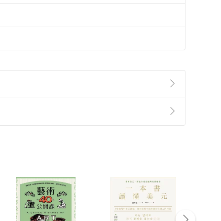
準則
第
2
條第
5
款之規定，「非以有形媒介提供之數位
，不適用消保法第
19
條第
1
項七日內無條件退貨之規
非以有形媒介提供之數位內容，消費者同意若訂購後
付款
方式
完成
訂單
中點選「瀏覽訂單明細」
>
「申請取消訂單
/
退
Payment
Complete
/退貨。