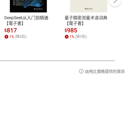
豫期
服務時間：週一到週五 10:00-12:00、
易解
13:00-17:00 (國定假日及例假日休息)
DeepSeek从入门到精通
量子精密测量术语词典
新西
品性
客服電話：0080-1857077
【電子書】
【電子書】
计研
請參
客服信箱：
聯絡店家
817
985
98
$
$
$
1
%
(賺
8
點)
1
%
(賺
9
點)
1
%
由飛比價格提供的資訊