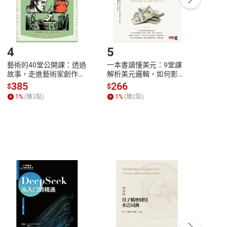
登入帳號，下載書籍後看書
4
5
6
藝術的40堂公開課：透過
一本書讀懂美元：9堂課
本物
故事，走進藝術家創作現
解析美元邏輯，如何影響
說，
場，看藝術如何誕生、如
全球經濟和每個人的投資
來】
385
266
28
$
$
$
何形塑人類生活【電子
【電子書】
1
%
(賺
3
點)
1
%
(賺
2
點)
1
%
書】
客服資訊