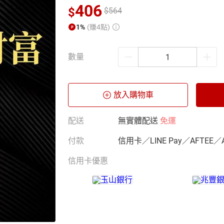
406
$
$
564
1%
(賺4點)
數量
放入購物車
配送
無實體配送
免運
付款
信用卡／LINE Pay／AFTEE／
信用卡優惠