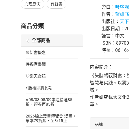
心理勵志
有聲書
旁白：
吟筝观
作者：
贺雄飞
出版社：
天下
商品分類
出版日期：202
語言：中文
全部商品
ISBN：89700
時長：06:16:
🎯新書優惠
🉐獨家書籍
内容简介：
《头脑驾驭财富：
💘樂天女孩
智慧与实践。以犹
⚡版權即將到期
域。
作者研究犹太文化2
⭐08/03-08/09本週精選85
革。
折，領券再85折
2026線上漫畫博覽會-漫畫，
單本79折起，至8/15止
品牌