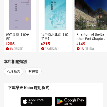
钱边续琐【電子
我与南水北调【電
Phantom of the Ea
書】
子書】
rthen Fort Chapter
 4【有聲書】
205
215
149
$
$
$
1
%
(賺
2
點)
1
%
(賺
2
點)
1
%
(賺
1
點)
本店相關類別
心理勵志
有聲書
下載樂天 Kobo 應用程式