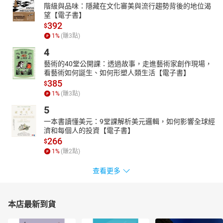
階級與品味：隱藏在文化審美與流行趨勢背後的地位渴
望【電子書】
392
$
1
%
(賺
3
點)
4
藝術的40堂公開課：透過故事，走進藝術家創作現場，
看藝術如何誕生、如何形塑人類生活【電子書】
385
$
1
%
(賺
3
點)
5
一本書讀懂美元：9堂課解析美元邏輯，如何影響全球經
濟和每個人的投資【電子書】
266
$
1
%
(賺
2
點)
查看更多
本店最新到貨