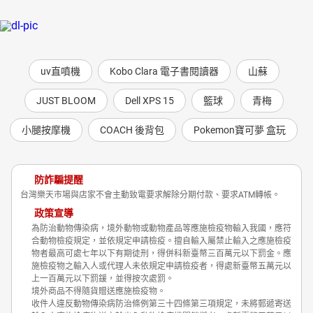
uv直噴機
Kobo Clara 電子書閱讀器
山蘇
JUST BLOOM
Dell XPS 15
籃球
青梅
小腿按摩機
COACH 後背包
Pokemon寶可夢 盒玩
防詐騙提醒
台灣樂天市場與店家不會主動致電要求解除分期付款、要求ATM轉帳。
政策宣導
為防治動物傳染病，境外動物或動物產品等應施檢疫物輸入我國，應符
合動物檢疫規定，並依規定申請檢疫。擅自輸入屬禁止輸入之應施檢疫
物者最高可處七年以下有期徒刑，得併科新臺幣三百萬元以下罰金。應
施檢疫物之輸入人或代理人未依規定申請檢疫者，得處新臺幣五萬元以
上一百萬元以下罰鍰，並得按次處罰。
境外商品不得隨貨贈送應施檢疫物。
收件人違反動物傳染病防治條例第三十四條第三項規定，未將郵遞寄送