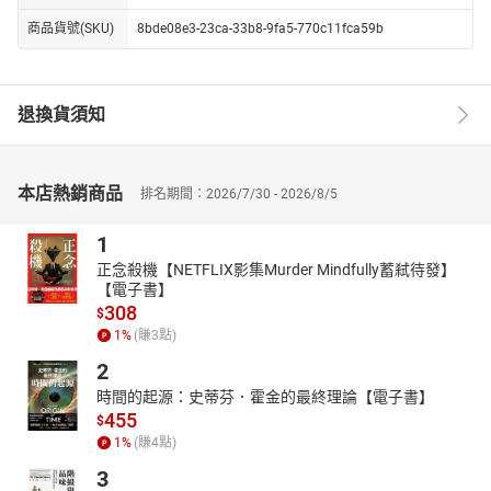
商品貨號(SKU)
8bde08e3-23ca-33b8-9fa5-770c11fca59b
退換貨須知
本店熱銷商品
排名期間：2026/7/30 - 2026/8/5
1
正念殺機【NETFLIX影集Murder Mindfully蓄弒待發】
【電子書】
308
$
1
%
(賺
3
點)
2
時間的起源：史蒂芬．霍金的最終理論【電子書】
455
$
1
%
(賺
4
點)
3