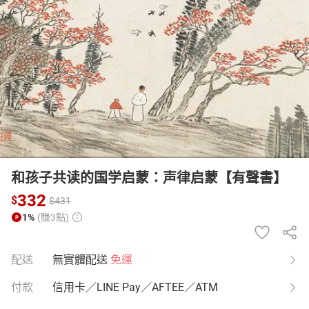
日本購物
電子/紙本書
HOT
和孩子共读的国学启蒙：声律启蒙【有聲書】
332
$
$
431
1%
(賺3點)
配送
無實體配送
免運
付款
信用卡／LINE Pay／AFTEE／ATM