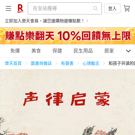
登入
立即加入樂天會員，讓您邊購物邊賺點數！
購物網分類
免運
美食
保健
民生用品
居家
3C
樂天首頁
圖書與雜誌
有聲書
心理勵志
和孩子共读的
天天免運
美食蛋糕
養生保健
民生用品
居家生活
3C家電
運動休閒
親子玩具
女裝
男裝
化妝保養
情趣用品