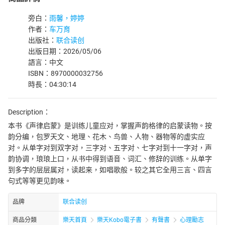
旁白：
雨馨，婷婷
作者：
车万育
出版社：
联合读创
出版日期：2026/05/06
語言：中文
ISBN：8970000032756
時長：04:30:14
Description：
本书《声律启蒙》是训练儿童应对，掌握声韵格律的启蒙读物。按
韵分编，包罗天文、地理、花木、鸟兽、人物、器物等的虚实应
对。从单字对到双字对，三字对、五字对、七字对到十一字对，声
韵协调，琅琅上口，从书中得到语音、词汇、修辞的训练。从单字
到多字的层层属对，读起来，如唱歌般。较之其它全用三言、四言
句式等等更见韵味。
品牌
联合读创
商品分類
樂天首頁
樂天Kobo電子書
有聲書
心理勵志