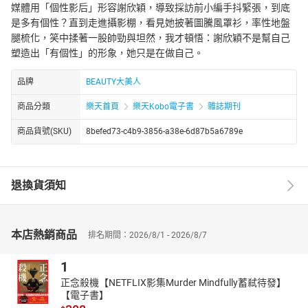
媒體用「個性影后」形容謝欣穎，導致採訪前小編手抖緊張，到底
是多有個性？直到走進攝影棚，看見她披著圖騰風罩衫，率性地盤
腿梳化，笑中揉著一股帥勁與坦然，我才頓悟：謝欣穎不是幫自己
塑造出「有個性」的形象，她只是在做自己。
品牌
BEAUTY大美人
商品分類
樂天首頁
樂天Kobo電子書
雜誌期刊
商品貨號(SKU)
8befed73-c4b9-3856-a38e-6d87b5a6789e
退換貨須知
本店熱銷商品
排名期間：2026/8/1 - 2026/8/7
1
正念殺機【NETFLIX影集Murder Mindfully蓄弒待發】
【電子書】