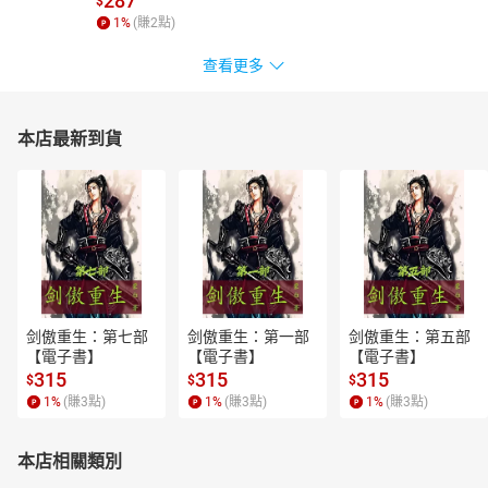
287
$
1
%
(賺
2
點)
查看更多
本店最新到貨
剑傲重生：第七部
剑傲重生：第一部
剑傲重生：第五部
【電子書】
【電子書】
【電子書】
315
315
315
$
$
$
1
%
(賺
3
點)
1
%
(賺
3
點)
1
%
(賺
3
點)
本店相關類別