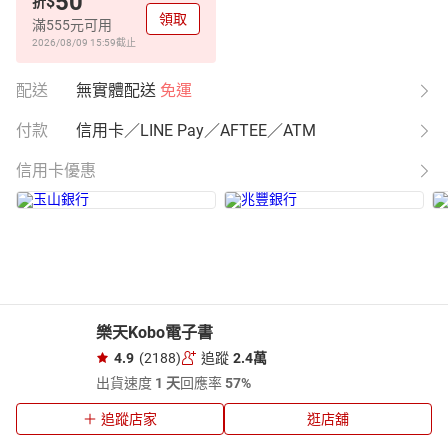
50
$
折
領取
滿555元可用
2026/08/09 15:59
截止
配送
無實體配送
免運
付款
信用卡／LINE Pay／AFTEE／ATM
信用卡優惠
樂天Kobo電子書
4.9
(2188)
追蹤
2.4萬
出貨速度
1 天
回應率
57%
追蹤店家
逛店舖