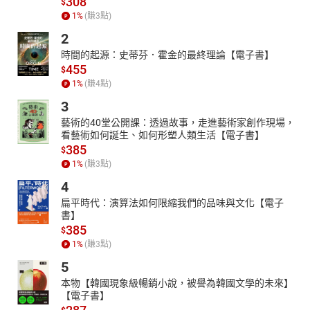
308
$
1
%
(賺
3
點)
2
時間的起源：史蒂芬．霍金的最終理論【電子書】
455
$
1
%
(賺
4
點)
3
藝術的40堂公開課：透過故事，走進藝術家創作現場，
看藝術如何誕生、如何形塑人類生活【電子書】
385
$
1
%
(賺
3
點)
4
扁平時代：演算法如何限縮我們的品味與文化【電子
書】
385
$
1
%
(賺
3
點)
5
本物【韓國現象級暢銷小說，被譽為韓國文學的未來】
【電子書】