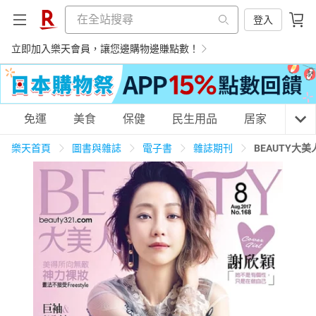
登入
立即加入樂天會員，讓您邊購物邊賺點數！
購物網分類
免運
美食
保健
民生用品
居家
3C
樂天首頁
圖書與雜誌
電子書
雜誌期刊
BEAUTY大美
天天免運
美食蛋糕
養生保健
民生用品
居家生活
3C家電
運動休閒
親子玩具
女裝
男裝
化妝保養
情趣用品