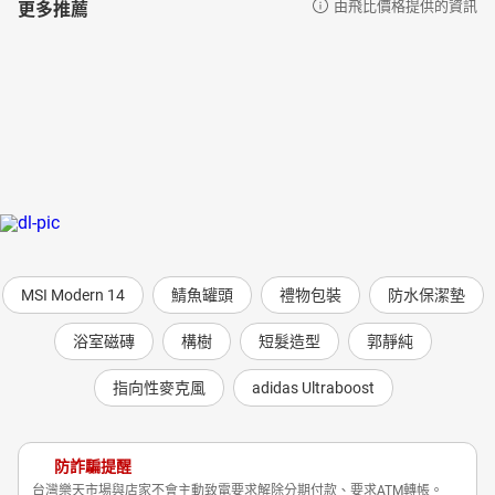
更多推薦
由飛比價格提供的資訊
MSI Modern 14
鯖魚罐頭
禮物包裝
防水保潔墊
浴室磁磚
構樹
短髮造型
郭靜純
指向性麥克風
adidas Ultraboost
防詐騙提醒
台灣樂天市場與店家不會主動致電要求解除分期付款、要求ATM轉帳。