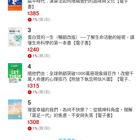
扁平時代：演算法如何限縮我們的品味與文化【電子
書】
385
$
1
%
(賺
3
點)
3
蛋白質的一生（暢銷改版）──了解生命活動的秘密，讀
懂生命科學的第一本書【電子書】
240
$
1
%
(賺
2
點)
4
隨他們去：全球熱銷突破1000萬冊現象級巨作！改變千
萬人命運的心理技巧【附放下執念明信片圖】【電子
書】
315
$
1
%
(賺
3
點)
5
理當幸福的我們，為何不快樂？：從精神科角度，理解
「富足一代」的焦慮、不安與失落【電子書】
308
$
1
%
(賺
3
點)