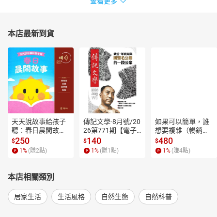
查看更多
本店最新到貨
天天說故事給孩子
傳記文學-8月號/20
如果可以簡單，誰
聽：春日晨間故事
26第771期【電子
想要複雜（暢銷經
【有聲書】
書】
典新編版）【電子
250
140
480
$
$
$
書】
1
%
(賺
2
點)
1
%
(賺
1
點)
1
%
(賺
4
點)
本店相關類別
居家生活
生活風格
自然生態
自然科普