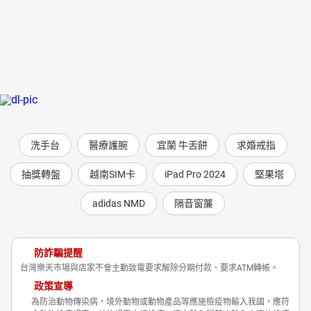
洗手台
醫療護腕
宜蘭 牛舌餅
求婚戒指
抽獎轉盤
越南SIM卡
iPad Pro 2024
堅果塔
adidas NMD
隔音窗簾
防詐騙提醒
台灣樂天市場與店家不會主動致電要求解除分期付款、要求ATM轉帳。
政策宣導
為防治動物傳染病，境外動物或動物產品等應施檢疫物輸入我國，應符