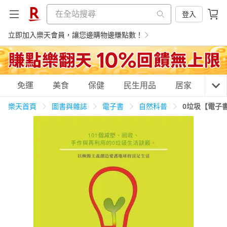
登入
立即加入樂天會員，讓您邊購物邊賺點數！
購物網分類
免運
美食
保健
民生用品
居家
3C
樂天首頁
圖書與雜誌
電子書
自然科普
0垃圾【電子
天天免運
美食蛋糕
養生保健
民生用品
居家生活
3C家電
運動休閒
親子玩具
女裝
男裝
化妝保養
情趣用品