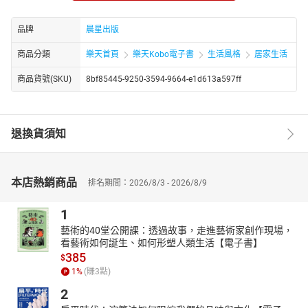
本書特色
簡單閱讀，資訊豐富
品牌
晨星出版
教導省錢又省資源的生活方式
商品分類
樂天首頁
樂天Kobo電子書
生活風格
居家生活
分10大類共有101小主題，對想要減少垃圾的人來說，這是一
個實用說明書
商品貨號(SKU)
8bf85445-9250-3594-9664-e1d613a597ff
【作者簡介】
凱瑟琳‧肯洛 (Kathryn Kellogg)
零垃圾運動的公認發言人，她在goingzerowaste.com上發表部落
退換貨須知
格。 她曾在《國家地理》、《衛報》、CNN、Refinery29、
Bustle、和其他平台中亮相。目前她與丈夫賈斯汀（Justin）和她的
狗娜拉（Nala）住在海灣地區。
本店熱銷商品
排名期間：2026/8/3 - 2026/8/9
1
藝術的40堂公開課：透過故事，走進藝術家創作現場，
看藝術如何誕生、如何形塑人類生活【電子書】
385
$
1
%
(賺
3
點)
2