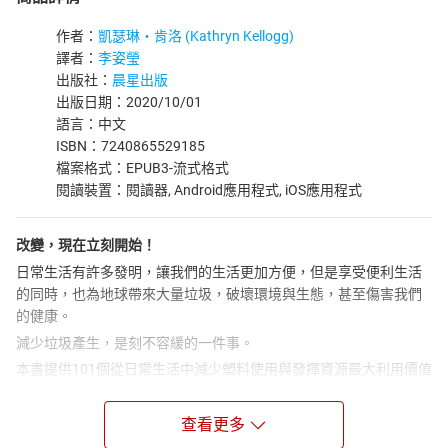
作者：
凱瑟琳‧肯洛 (Kathryn Kellogg)
譯者：
李姿瑩
出版社：
晨星出版
出版日期：2020/10/01
語言：中文
ISBN：7240865529185
檔案格式：EPUB3-流式格式
閱讀裝置：閱讀器, Android應用程式, iOS應用程式
改變，現在立刻開始！
日常生活有許多發明，讓我們的生活更加方便，但是享受便利生活
的同時，也為地球帶來大量垃圾，破壞環境與生態，甚至傷害我們
的健康。
減少垃圾產生，是刻不容緩的一件事。
本書提供101個從日常生活中減少塑料使用與發揮資源最大利用價值
的簡單訣竅，不論是在家中、工作場所、外出旅遊或是商店購物，
每個人都能從中找到適合自己的零廢棄物生活提案，實用又簡單，
查看更多
讓垃圾不知不覺從你我的生活中消失。