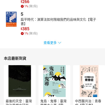
266
$
1
%
(賺
2
點)
5
扁平時代：演算法如何限縮我們的品味與文化【電子
書】
385
$
1
%
(賺
3
點)
查看更多
本店最新到貨
最後的天空：臺灣
鬼島．鬼導：臺灣
中西醫共治：青春