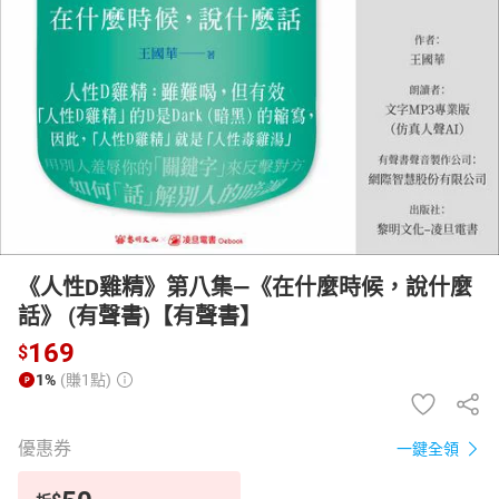
日本購物
電子/紙本書
HOT
《人性D雞精》第八集—《在什麼時候，說什麼
話》 (有聲書)【有聲書】
169
$
1%
(賺1點)
優惠券
一鍵全領