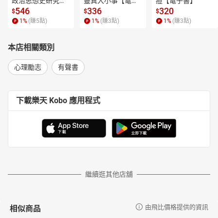
政治思想史研究
靈異大小事【電子
痘【電子書】
【電子書】
書】
546
336
320
$
$
$
1
%
(賺
5
點)
1
%
(賺
3
點)
1
%
(賺
3
點)
本店相關類別
心理勵志
有聲書
下載樂天 Kobo 應用程式
繼續逛其他店舖
相似商品
由飛比價格提供的資訊