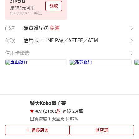
50
$
折
領取
滿555元可用
2026/08/09 15:59
截止
配送
無實體配送
免運
付款
信用卡／LINE Pay／AFTEE／ATM
信用卡優惠
樂天Kobo電子書
4.9
(2188)
追蹤
2.4萬
出貨速度
1 天
回應率
57%
追蹤店家
逛店舖