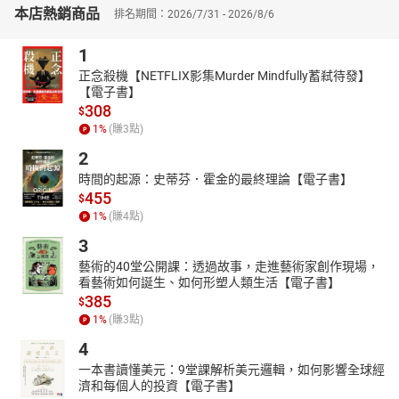
本店熱銷商品
排名期間：2026/7/31 - 2026/8/6
1
正念殺機【NETFLIX影集Murder Mindfully蓄弒待發】
【電子書】
308
$
1
%
(賺
3
點)
2
時間的起源：史蒂芬．霍金的最終理論【電子書】
455
$
1
%
(賺
4
點)
3
藝術的40堂公開課：透過故事，走進藝術家創作現場，
看藝術如何誕生、如何形塑人類生活【電子書】
385
$
1
%
(賺
3
點)
4
一本書讀懂美元：9堂課解析美元邏輯，如何影響全球經
濟和每個人的投資【電子書】