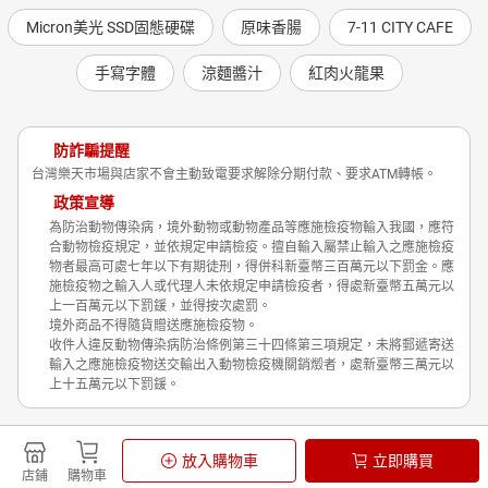
Micron美光 SSD固態硬碟
原味香腸
7-11 CITY CAFE
手寫字體
涼麵醬汁
紅肉火龍果
防詐騙提醒
台灣樂天市場與店家不會主動致電要求解除分期付款、要求ATM轉帳。
政策宣導
為防治動物傳染病，境外動物或動物產品等應施檢疫物輸入我國，應符
合動物檢疫規定，並依規定申請檢疫。擅自輸入屬禁止輸入之應施檢疫
物者最高可處七年以下有期徒刑，得併科新臺幣三百萬元以下罰金。應
施檢疫物之輸入人或代理人未依規定申請檢疫者，得處新臺幣五萬元以
上一百萬元以下罰鍰，並得按次處罰。
境外商品不得隨貨贈送應施檢疫物。
收件人違反動物傳染病防治條例第三十四條第三項規定，未將郵遞寄送
輸入之應施檢疫物送交輸出入動物檢疫機關銷燬者，處新臺幣三萬元以
上十五萬元以下罰鍰。
Shopping is Entertainment!
放入購物車
立即購買
非洲豬瘟政策宣導
隱私權政策
店鋪
購物車
© Rakuten Group, Inc.