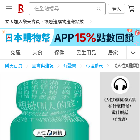
登入
立即加入樂天會員，讓您邊購物邊賺點數！
購物網分類
免運
美食
保健
民生用品
居家
3C
樂天首頁
圖書與雜誌
有聲書
心理勵志
《人性D雞精
天天免運
美食蛋糕
養生保健
民生用品
居家生活
3C家電
運動休閒
親子玩具
女裝
男裝
化妝保養
情趣用品