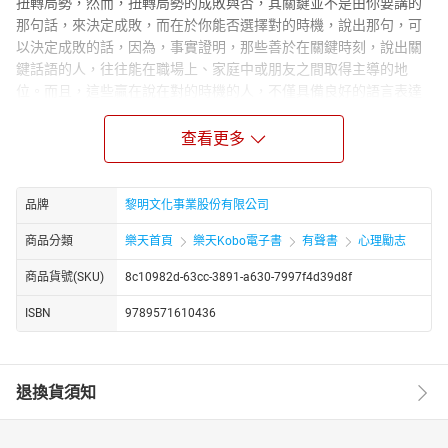
扭轉局勢，然而，扭轉局勢的成敗與否，其關鍵並不是由你要講的
那句話，來決定成敗，而在於你能否選擇對的時機，說出那句，可
以決定成敗的話，因為，事實證明，那些善於在關鍵時刻，說出關
鍵話語的人，往往能在職場上、家庭中或朋友之間取得主導的地
位。而且，這些贏在說在對的時機的人，不僅具備良好的語言表達
能力，更具備敏銳的洞察力，能夠讀懂別人的情緒與需求，並適時
做出，最有利自己的回應。接下來，我們將透過《人性D雞精》第八
查看更多
集—《在什麼時候，說什麼話》的15篇人性小故事，來教你學會如
何把話，說在最有利自己的時機，讓你無論是在職場，還是社交場
合，知道在什麼時候，說出可以逆轉局勢的話。羅賓·夏瑪曾經寫
品牌
黎明文化事業股份有限公司
道：「把話說在對的時機，不僅是表達自己，更是了解對方的需
商品分類
樂天首頁
樂天Kobo電子書
有聲書
心理勵志
求，找到雙方的共鳴。」的確，一個成功的對話溝通，不僅只是表
達自己的想法，還必須理解對方的需求，然後，在對的時機，回應
商品貨號(SKU)
8c10982d-63cc-3891-a630-7997f4d39d8f
對方，進而找到彼此之間的共識。其實，把話說在對的時機，是一
種智慧的表現，也就是只要選對時機說話，即便是一句壞話，也會
ISBN
9789571610436
變成好話，但如果選錯時機說話，那麼就算是一句好話，也可能變
成壞話。
退換貨須知