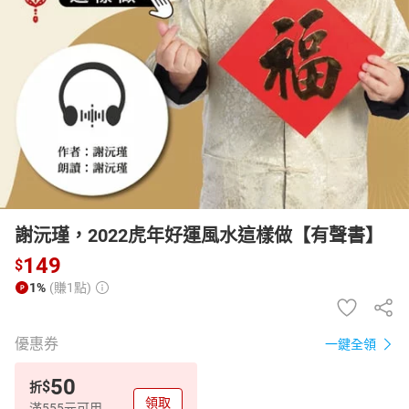
日本購物
電子/紙本書
HOT
謝沅瑾，2022虎年好運風水這樣做【有聲書】
149
$
1%
(賺1點)
優惠券
一鍵全領
50
$
折
領取
滿555元可用