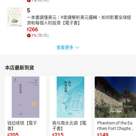
1
%
(賺
3
點)
2022年桃花風水應該如何佈置
2022年提升人際關係風水應該如何佈置
5
一本書讀懂美元：9堂課解析美元邏輯，如何影響全球經
濟和每個人的投資【電子書】
266
$
1
%
(賺
2
點)
查看更多
本店最新到貨
钱边续琐【電子
我与南水北调【電
Phantom of the Ea
書】
子書】
rthen Fort Chapter
 4【有聲書】
205
215
149
$
$
$