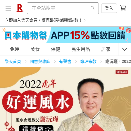
登入
立即加入樂天會員，讓您邊購物邊賺點數！
購物網分類
免運
美食
保健
民生用品
居家
3C
樂天首頁
圖書與雜誌
有聲書
命理宗教
謝沅瑾，20
天天免運
美食蛋糕
養生保健
民生用品
居家生活
3C家電
運動休閒
親子玩具
女裝
男裝
化妝保養
情趣用品