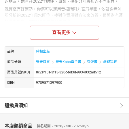
的朋友。還有在2022年財運、事業、桃花分別最強的不同生肖。
就算沒有好運勢，你還可以運用音檔所附九宮飛星圖，依著謝老師
所分析的2022年風水旺位，找對位置用對方法來改善，跟著謝老師
打造專屬自己的2022年虎年好運風水。
作者／朗讀：
查看更多
謝沅瑾
台灣最受信任的國際易經／風水／命理大師，執業超過三十餘年，
出書超過三十餘本，電視／新聞採訪超過二十餘年，以科學的角
品牌
時報出版
度，平易近人的態度，深入淺出的言語，把易經堪輿風水生活化，
商品分類
樂天首頁
樂天Kobo電子書
有聲書
命理宗教
讓一般人都能聽懂、看懂。
是全世界第一位將專業風水透過電視節目傳遞到世界各地的專業易
商品貨號(SKU)
8c2ef10e-3f13-320c-bd3d-9934032ad512
經／風水／命理大師，台灣、中國、港澳、美國、日本、新加坡、
ISBN
9789571397900
馬來西亞……電視、新聞、報紙各大國際媒體專訪專業易經／風水／
命理大師！
資歷
退換貨須知
台灣易經／風水／命理界最知名國際級大師
中華堪輿道派第十七代掌門宗師
中華周易道派第十七代掌門宗師
本店熱銷商品
排名期間：2026/7/30 - 2026/8/5
國際性亞洲傑出環境理論 風雲人物獎