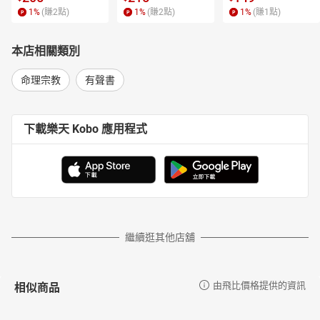
1
%
(賺
2
點)
1
%
(賺
2
點)
1
%
(賺
1
點)
本店相關類別
命理宗教
有聲書
下載樂天 Kobo 應用程式
繼續逛其他店舖
相似商品
由飛比價格提供的資訊