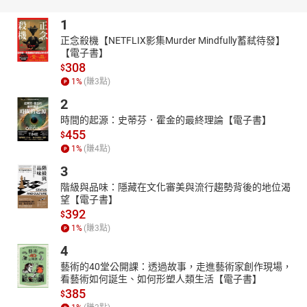
中華道家「易經堪輿」卓越貢獻成就獎（NGO世界城市聯合頒獎）
1
中華易經十大名師（NGO世界城市聯合頒獎）
正念殺機【NETFLIX影集Murder Mindfully蓄弒待發】
【電子書】
金鼎獎十大傑出星相命理學家
308
$
中國正統民俗風水教育協會總會創會理事長
1
%
(賺
3
點)
專業風水／命理／民俗教科書作者
2
【剪輯工程】
時間的起源：史蒂芬．霍金的最終理論【電子書】
Poker J
455
$
【Track info】
1
%
(賺
4
點)
Precious Life
3
Author / Artist: Savfk
階級與品味：隱藏在文化審美與流行趨勢背後的地位渴
Website: https://www.youtube.com/savfkmusic
望【電子書】
392
$
目錄：
1
%
(賺
3
點)
壬寅年十二生肖整體運勢大解析
4
2022年財運風水應該如何佈置
2022年事業風水應該如何佈置
藝術的40堂公開課：透過故事，走進藝術家創作現場，
看藝術如何誕生、如何形塑人類生活【電子書】
2022年文昌風水應該如何佈置
385
$
2022年應該特別注意什麼？