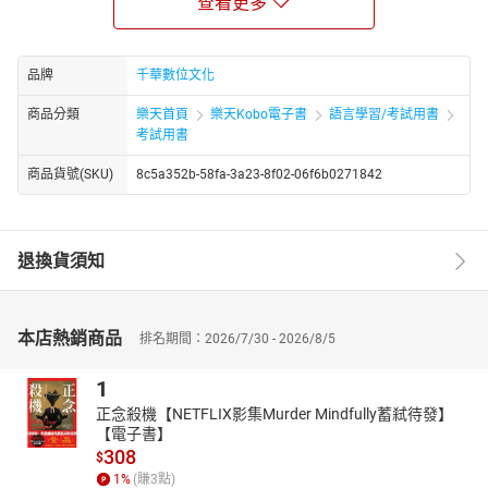
查看更多
標示方法，一再與您強調重點中的重點，幫助您有效記住考試要
點，加強記憶。 ◎收錄最新郵政試題，搶得考試必勝先機！收錄
101~107年郵政考試國文科試題，供讀者熟悉考試趨勢、臨考感
品牌
千華數位文化
覺；藉由名師解析、逐題講解。若讀者依照所附的讀書計畫表按部
商品分類
樂天首頁
樂天Kobo電子書
語言學習/考試用書
就班地學習，假以時日必能在本科旗開得勝，獲取高分！
考試用書
商品貨號(SKU)
8c5a352b-58fa-3a23-8f02-06f6b0271842
退換貨須知
本店熱銷商品
排名期間：2026/7/30 - 2026/8/5
1
正念殺機【NETFLIX影集Murder Mindfully蓄弒待發】
【電子書】
308
$
1
%
(賺
3
點)