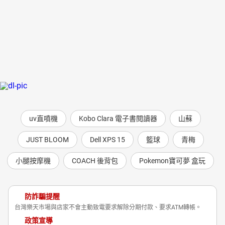
uv直噴機
Kobo Clara 電子書閱讀器
山蘇
JUST BLOOM
Dell XPS 15
籃球
青梅
小腿按摩機
COACH 後背包
Pokemon寶可夢 盒玩
防詐騙提醒
台灣樂天市場與店家不會主動致電要求解除分期付款、要求ATM轉帳。
政策宣導