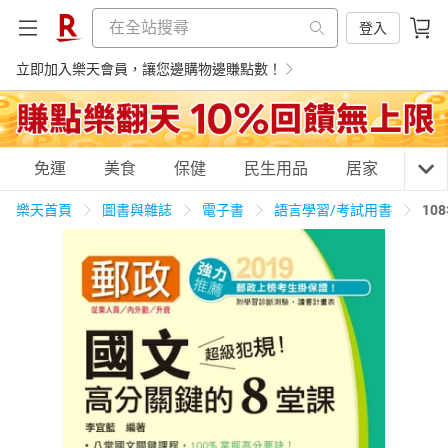
登入
立即加入樂天會員，讓您邊購物邊賺點數！
購物網分類
免運
美食
保健
民生用品
居家
3C
樂天首頁
圖書與雜誌
電子書
語言學習/考試用書
10
天天免運
美食蛋糕
養生保健
民生用品
居家生活
3C家電
運動休閒
親子玩具
女裝
男裝
化妝保養
情趣用品