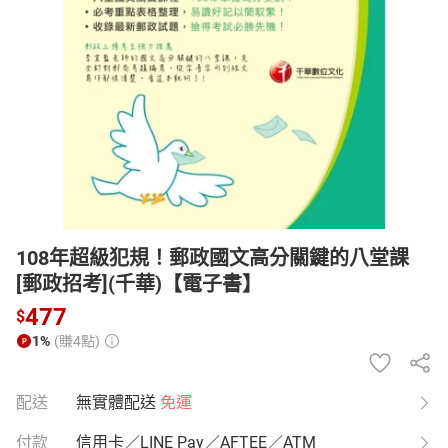
日本購物
電子/紙本書
HOT
108年超級犯規！郵政國文高分關鍵的八堂課
[郵政招考](千華)【電子書】
477
$
1%
(賺4點)
配送
無實體配送
免運
付款
信用卡／LINE Pay／AFTEE／ATM