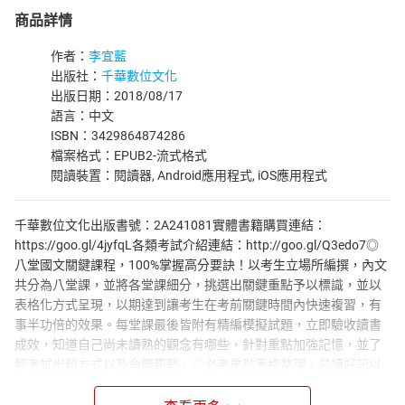
商品詳情
作者：
李宜藍
出版社：
千華數位文化
出版日期：2018/08/17
語言：中文
ISBN：3429864874286
檔案格式：EPUB2-流式格式
閱讀裝置：閱讀器, Android應用程式, iOS應用程式
千華數位文化出版書號：2A241081實體書籍購買連結：
https://goo.gl/4jyfqL各類考試介紹連結：http://goo.gl/Q3edo7◎
八堂國文關鍵課程，100%掌握高分要訣！以考生立場所編撰，內文
共分為八堂課，並將各堂課細分，挑選出關鍵重點予以標識，並以
表格化方式呈現，以期達到讓考生在考前關鍵時間內快速複習，有
事半功倍的效果。每堂課最後皆附有精編模擬試題，立即驗收讀書
成效，知道自己尚未讀熟的觀念有哪些，針對重點加強記憶，並了
解考試出題方式以及命題趨勢。◎必考重點表格整理，易讀好記以
簡馭繁！系統性的將重點整理成表格，讓讀者覺得輕鬆無壓力，不
會覺得國文用書讀起來眼花撩亂，雜亂無章，此外，更以粗體字的