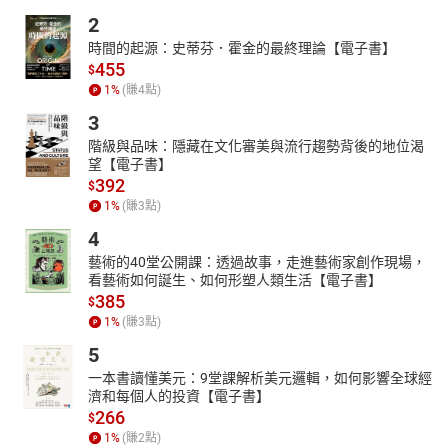
2
時間的起源：史蒂芬．霍金的最終理論【電子書】
455
$
1
%
(賺
4
點)
3
階級與品味：隱藏在文化審美與流行趨勢背後的地位渴
望【電子書】
392
$
1
%
(賺
3
點)
4
藝術的40堂公開課：透過故事，走進藝術家創作現場，
看藝術如何誕生、如何形塑人類生活【電子書】
385
$
1
%
(賺
3
點)
5
一本書讀懂美元：9堂課解析美元邏輯，如何影響全球經
濟和每個人的投資【電子書】
266
$
1
%
(賺
2
點)