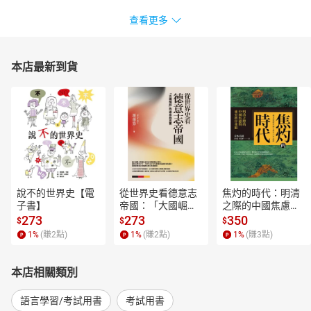
查看更多
本店最新到貨
說不的世界史【電
從世界史看德意志
焦灼的時代：明清
子書】
帝國：「大國崛
之際的中國焦慮與
起」的迷思與真實
東亞秩序重組【電
273
273
350
$
$
$
【電子書】
子書】
1
%
(賺
2
點)
1
%
(賺
2
點)
1
%
(賺
3
點)
本店相關類別
語言學習/考試用書
考試用書