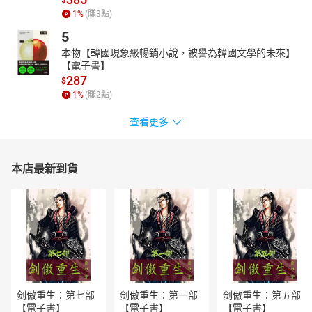
$
1
%
(賺
3
點)
5
本物【韓國現象級暢銷小說，被譽為韓國文學的未來】
【電子書】
287
$
1
%
(賺
2
點)
查看更多
本店最新到貨
剑傲重生：第七部
剑傲重生：第一部
剑傲重生：第五部
【電子書】
【電子書】
【電子書】