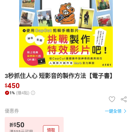
日本購物
電子/紙本書
HOT
3秒抓住人心 短影音的製作方法【電子書】
450
$
1%
(賺4點)
優惠券
一鍵全領
50
$
折
領取
滿555元可用