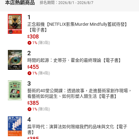
本店熱銷商品
排名期間：2026/8/1 - 2026/8/7
1
正念殺機【NETFLIX影集Murder Mindfully蓄弒待發】
【電子書】
308
$
1
%
(賺
3
點)
2
時間的起源：史蒂芬．霍金的最終理論【電子書】
455
$
1
%
(賺
4
點)
3
藝術的40堂公開課：透過故事，走進藝術家創作現場，
看藝術如何誕生、如何形塑人類生活【電子書】
385
$
1
%
(賺
3
點)
4
扁平時代：演算法如何限縮我們的品味與文化【電子
書】
385