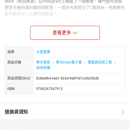
Mark（熊田勇真）在Instagram上開設了一個帳號，專門發布用智
慧型手機拍攝的獨特短影音，一個月內就吸引了2萬粉絲。他將教你
如何製作引人入勝的短影音！
本書按難度等級列出如何僅用智慧型手機製作影片。
從拍攝技巧到剪輯步驟，本書說明詳盡，即使是新手也能輕鬆上
查看更多
手。
本書非常適合
想要開始製作影片卻又猶豫不決，或是不知道該製作什麼類型影片
品牌
北星圖書
的人。本書的座右銘是「全力以赴，盡情展現」。用這本書踏出製
作趣味影片的第一步吧！
商品分類
樂天首頁
樂天Kobo電子書
電腦資訊與工程
技術架構
商品貨號(SKU)
8c8defb4-6ee1-3b3d-9e8f-fd1ccfe20bdb
ISBN
9786267567913
退換貨須知