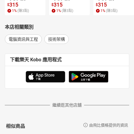
315
315
315
$
$
$
1
%
(賺
3
點)
1
%
(賺
3
點)
1
%
(賺
3
點)
本店相關類別
電腦資訊與工程
技術架構
下載樂天 Kobo 應用程式
繼續逛其他店舖
相似商品
由飛比價格提供的資訊