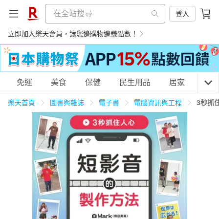
登入
立即加入樂天會員，讓您邊購物邊賺點數！
購物網分類
免運
美食
保健
民生用品
居家
3C
樂天首頁
圖書與雜誌
電子書
電腦資訊與工程
3秒抓
天天免運
美食蛋糕
養生保健
民生用品
居家生活
3C家電
運動休閒
親子玩具
女裝
男裝
化妝保養
情趣用品