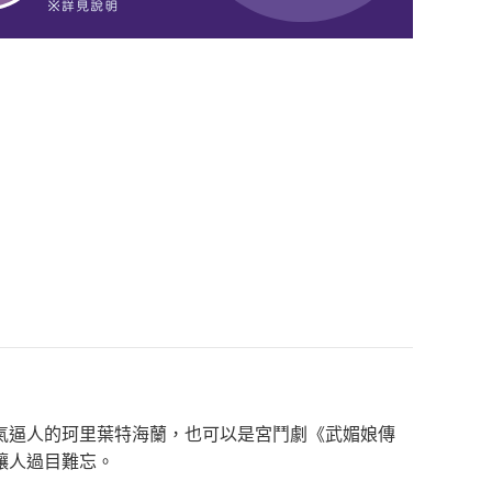
氣逼人的珂里葉特海蘭，也可以是宮鬥劇《武媚娘傳
讓人過目難忘。