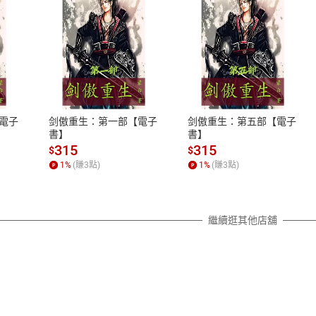
式
退換貨規範
、LINE PAY、AFTEE
本店是否提供消費者保護法七日猶
之權利，遽消費者保護法及通訊交
電子
剑傲重生：第一部【電子
剑傲重生：第五部【電子
除權合理例外情事適用準則，依商
書】
書】
質各有不同規定。詳細退換貨說明
315
315
$
$
照各商品說明。
1
%
(賺
3
點)
1
%
(賺
3
點)
詳細說明
繼續逛其他店舖