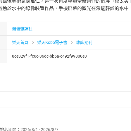
的錄像藝術家陳萬仁，這一次再度舉辦全新創作的個展「夜太美
游動於水中的錄像裝置作品，手機屏幕的微光在深邃靜謐的水中
儂儂雜誌社
樂天首頁
樂天Kobo電子書
雜誌期刊
8ce329f1-fc6c-36dc-bb5a-c492f99800e3
者保護法
第
19
條第
1
項後段
暨
通訊交易解除權合理例外情事適用
供即為完成之線上服務，經消費者事先同意始提供。」 之商品
排名期間：2026/8/1 - 2026/8/7