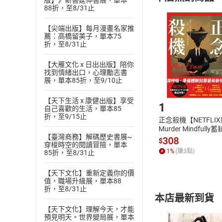
(
二
)
消費者
版】》新書延伸書展，單本
88折，至8/31止
且已下載
/
存
挑選
商
退貨方式：您
【尖端出版】每月漫畫名家推
Choose
薦：高橋留美子，單本75
貨」，本店鋪
折，至8/31止
請注意，樂天
購書後，
【大雁文化 x 日出出版】陪你
找到情緒出口，心理勵志書
展，單本85折，至9/10止
Step1
【天下生活 x 康健出版】享受
1
自己喜歡的生活，單本85
折，至9/15止
正念殺機【NETFLI
Murder Mindfully
【臺灣商務】解碼歷史書展~
發】【電子書】
308
$
穿梭時空的閱讀冒險，單本
1
%
(賺
3
點)
85折，至8/31止
【天下文化】重新定義你的價
值，職場升級展，單本88
折，至8/31止
本店最新到貨
【天下文化】理解今天，才能
預見明天。世界變局展，單本