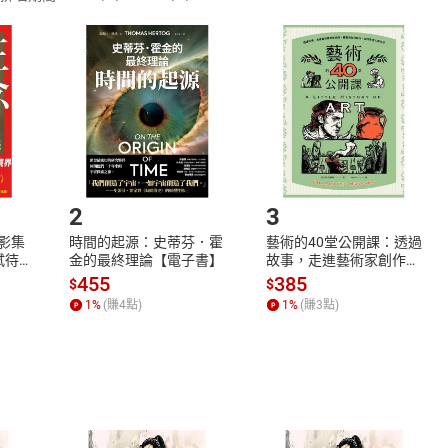
訂購本店鋪之商品即代表知悉本店鋪所銷售之商品為電子書，屬
取電子書，不得請求退貨退款。
品
放入
購物車
登入
帳號
欲取消訂單或辦理退貨時，請登入樂天市場，並於「我的訂單」
Shopping cart
Login
將依您的申請進行審核，待審核通過後將為您辦理退款事宜。
市場須以整筆訂單為單位進行取消/退貨，恕無法以單支商品取消
如何開始使用？
.選擇閱讀載具
Step2.
2
3
X影集
時間的起源：史蒂芬．霍
藝術的40堂公開課：透過
蓄弒待
金的最終理論【電子書】
故事，走進藝術家創作現
場，看藝術如何誕生、如
455
385
$
$
何形塑人類生活【電子
1
%
(賺
4
點)
1
%
(賺
3
點)
書】