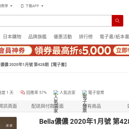
物教學
下載APP
日本購物
品牌旗艦
優惠活動
排行榜
電子書/紙本
la儂儂 2020年1月號 第428期【電子書】
速度
1 天
回應率
57%
人氣店家
電子發票
資訊頁面
配送與付款頁面
所有商品
Bella儂儂 2020年1月號 第