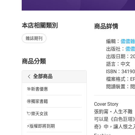
本店相關類別
商品詳情
雜誌期刊
編輯：
儂儂雜
出版社：
儂儂
出版日期：202
商品分類
語言：中文
ISBN：34190
全部商品
檔案格式：EP
閱讀裝置：閱讀器
🎯新書優惠
🉐獨家書籍
Cover Story
張鈞甯・人生不難
💘樂天女孩
可以是《白色巨塔
⚡版權即將到期
奇》中，讓人恨之