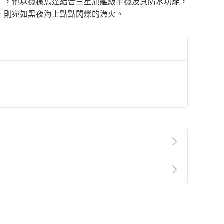
」，他以機械馬達結合三星旗艦級手機及其防水功能，
，則宛如黑夜海上點點閃爍的漁火。
準則
第
2
條第
5
款之規定，「非以有形媒介提供之數位
，不適用消保法第
19
條第
1
項七日內無條件退貨之規