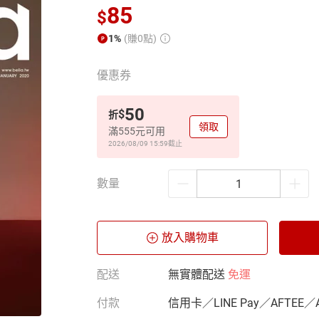
85
$
1%
(賺0點)
優惠券
50
$
折
領取
滿555元可用
2026/08/09 15:59
截止
數量
放入購物車
配送
無實體配送
免運
付款
信用卡／LINE Pay／AFTEE／