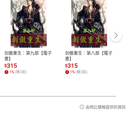
客服資訊
豫期
服務時間：週一到週五 10:00-12:00、
易解
13:00-17:00 (國定假日及例假日休息)
剑傲重生：第九部【電子
剑傲重生：第八部【電子
潜水史
品性
客服電話：0080-1857077
書】
書】
andari
al) Sc
請參
客服信箱：
聯絡店家
315
315
13
$
$
$
r【電
1
%
(賺
3
點)
1
%
(賺
3
點)
1
%
由飛比價格提供的資訊