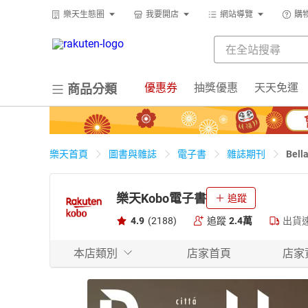
樂天生態圈
我要開店
網站導覽
購
優惠券
抽獎優惠
天天免運
商品分類
Bel
樂天首頁
圖書與雜誌
電子書
雜誌期刊
樂天Kobo電子書
追蹤
4.9
(2188)
追蹤
2.4萬
出貨
本店類別
店家首頁
店家