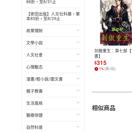
88折，至8/31止
【麥田出版】人文社科展，單
本85折，至8/29止
付款方
商業理財
ATM轉帳、信用卡
文學小說
投資理財
剑傲重生：第七部【
人文社會
經濟/趨勢
歐美文學
書】
315
$
心理勵志
財務/金融
日本文學
國際關係
1
%
(賺
3
點)
漫畫/輕小說/圖文書
管理/領導
韓國文學
政治
心靈成長/情緒
親子教養
職場工作術
華文文學
社會科學
人際關係
輕小說
生活風格
成功法
經典文學
台灣/中國歷史
兩性關係
奇幻/科幻
教育現場
相似商品
醫療保健
行銷/廣告
成長/家庭生活小說
日/韓歷史
心理學
愛情故事
兒童文學/故事
飲食/食譜
自然科普
傳記
懸疑/推理小說
其他歷史/史學
職場/社會寫實
兒童科普/學習
健身/美顏
健康/養生