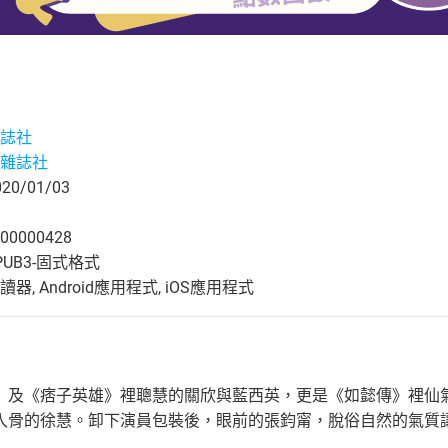
誌社
雜誌社
0/01/03
00000428
UB3-固式格式
, Android應用程式, iOS應用程式
》及《痞子英雄》裡聰慧的關欣與藍西英，更是《如懿傳》裡仙
入骨的徐慧。卸下演員包裝後，眼前的張鈞甯，脫俗自然的氣質