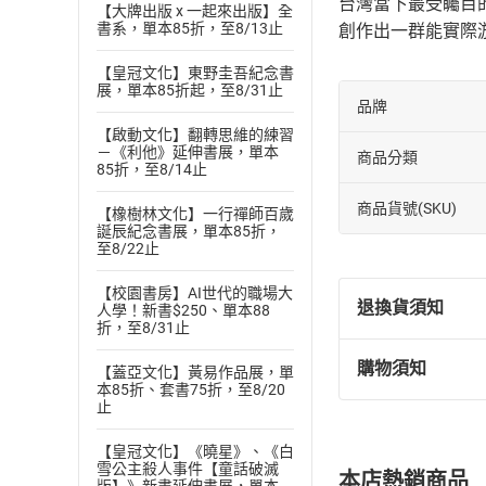
台灣當下最受矚目
【大牌出版 x 一起來出版】全
書系，單本85折，至8/13止
創作出一群能實際
【皇冠文化】東野圭吾紀念書
展，單本85折起，至8/31止
品牌
【啟動文化】翻轉思維的練習
－《利他》延伸書展，單本
商品分類
85折，至8/14止
商品貨號(SKU)
【橡樹林文化】一行禪師百歲
誕辰紀念書展，單本85折，
至8/22止
【校園書房】AI世代的職場大
退換貨須知
人學！新書$250、單本88
折，至8/31止
購物須知
【蓋亞文化】黃易作品展，單
退換貨規定：
本85折、套書75折，至8/20
(
一
)
依
消費
止
內容或一經提
【皇冠文化】《曉星》、《白
購書須知
定。
雪公主殺人事件【童話破滅
本店熱銷商品