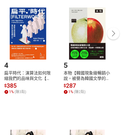
非以有形媒介提供之數位內容，消費者同意若訂購後
付款
方式
完成
訂單
中點選「瀏覽訂單明細」
>
「申請取消訂單
/
退
Payment
Complete
/退貨。
登入帳號，下載書籍後看書
4
5
6
扁平時代：演算法如何限
本物【韓國現象級暢銷小
蛋白
縮我們的品味與文化【電
說，被譽為韓國文學的未
版）─
子書】
來】【電子書】
秘密
385
287
24
$
$
$
一本
1
%
(賺
3
點)
1
%
(賺
2
點)
1
%