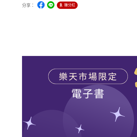
分享：
賺分紅