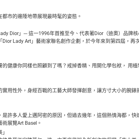
在都市的邊陲地帶展現最時髦的姿態。
dy Dior」--- 這一1996年首推至今、代表著Dior（迪奧
Dior Lady Art」藝術家聯名創作企劃，於今年來到第四屆
膚的健康你同樣也照顧到了嗎？戒掉香精、甩開化學包袱， 用植
的實用性外，身經百戰的工藝大師發揮創意，讓方寸大小的腕錶
，是許多人愛上邁阿密的原因，但過去幾年，這個熱情海都，快
覽Art Basel。
美」