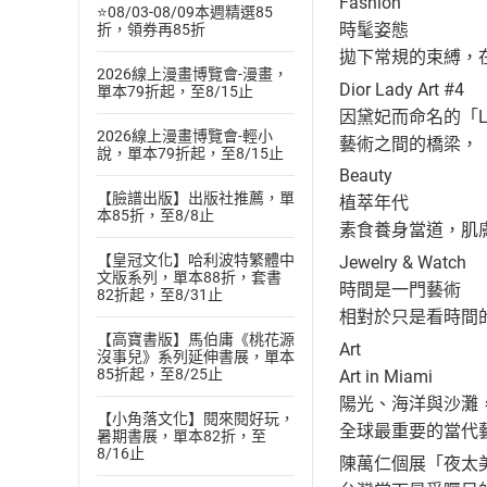
Fashion
⭐08/03-08/09本週精選85
時髦姿態
折，領券再85折
拋下常規的束縛，
2026線上漫畫博覽會-漫畫，
Dior Lady Art #4
單本79折起，至8/15止
因黛妃而命名的「La
2026線上漫畫博覽會-輕小
藝術之間的橋梁，「
說，單本79折起，至8/15止
Beauty
【臉譜出版】出版社推薦，單
植萃年代
本85折，至8/8止
素食養身當道，肌
【皇冠文化】哈利波特繁體中
Jewelry & Watch
文版系列，單本88折，套書
時間是一門藝術
82折起，至8/31止
相對於只是看時間
【高寶書版】馬伯庸《桃花源
Art
沒事兒》系列延伸書展，單本
85折起，至8/25止
Art in Miami
陽光、海洋與沙灘
【小角落文化】閱來閱好玩，
全球最重要的當代藝術展
暑期書展，單本82折，至
8/16止
陳萬仁個展「夜太