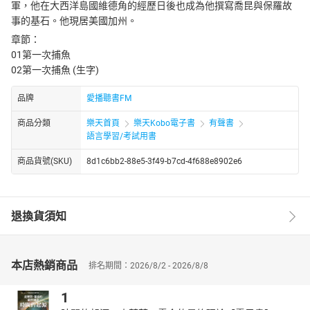
軍，他在大西洋島國維德角的經歷日後也成為他撰寫喬昆與保羅故
事的基石。他現居美國加州。
章節：
01第一次捕魚
02第一次捕魚 (生字)
品牌
愛播聽書FM
商品分類
樂天首頁
樂天Kobo電子書
有聲書
語言學習/考試用書
商品貨號(SKU)
8d1c6bb2-88e5-3f49-b7cd-4f688e8902e6
退換貨須知
本店熱銷商品
排名期間：2026/8/2 - 2026/8/8
1