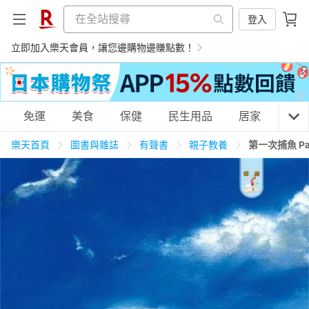
登入
立即加入樂天會員，讓您邊購物邊賺點數！
購物網分類
免運
美食
保健
民生用品
居家
3C
樂天首頁
圖書與雜誌
有聲書
親子教養
第一次捕魚 Pau
天天免運
美食蛋糕
養生保健
民生用品
居家生活
3C家電
運動休閒
親子玩具
女裝
男裝
化妝保養
情趣用品