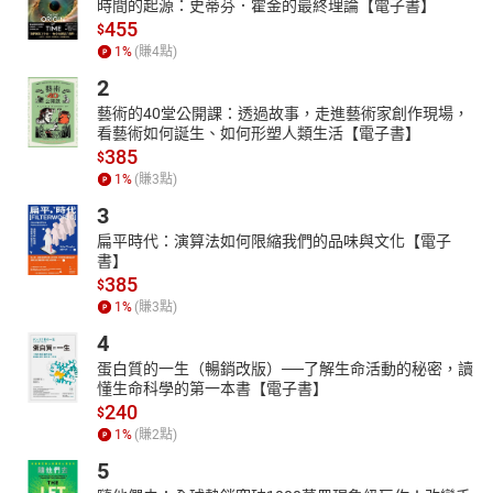
時間的起源：史蒂芬．霍金的最終理論【電子書】
455
$
1
%
(賺
4
點)
2
藝術的40堂公開課：透過故事，走進藝術家創作現場，
看藝術如何誕生、如何形塑人類生活【電子書】
385
$
1
%
(賺
3
點)
3
扁平時代：演算法如何限縮我們的品味與文化【電子
書】
385
$
1
%
(賺
3
點)
4
蛋白質的一生（暢銷改版）──了解生命活動的秘密，讀
懂生命科學的第一本書【電子書】
240
$
1
%
(賺
2
點)
5