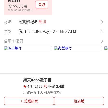
50
$
折
領取
滿555元可用
2026/08/09 15:59
截止
配送
無實體配送
免運
付款
信用卡／LINE Pay／AFTEE／ATM
信用卡優惠
樂天Kobo電子書
4.9
(2188)
追蹤
2.4萬
出貨速度
1 天
回應率
57%
追蹤店家
逛店舖