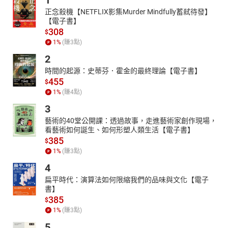
1
正念殺機【NETFLIX影集Murder Mindfully蓄弒待發】
【電子書】
308
$
1
%
(賺
3
點)
2
時間的起源：史蒂芬．霍金的最終理論【電子書】
455
$
1
%
(賺
4
點)
3
藝術的40堂公開課：透過故事，走進藝術家創作現場，
看藝術如何誕生、如何形塑人類生活【電子書】
385
$
1
%
(賺
3
點)
4
扁平時代：演算法如何限縮我們的品味與文化【電子
書】
385
$
1
%
(賺
3
點)
5