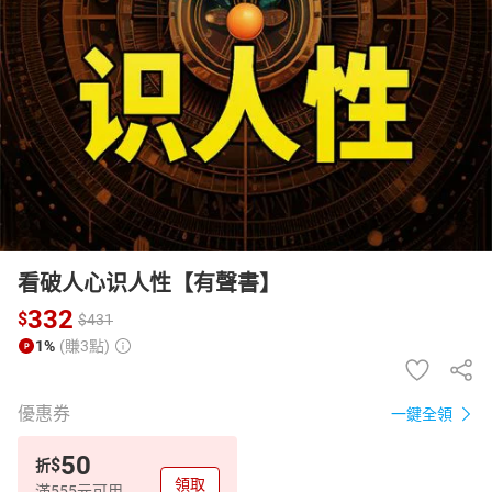
日本購物
電子/紙本書
HOT
看破人心识人性【有聲書】
332
$
$
431
1%
(賺3點)
優惠券
一鍵全領
50
$
折
領取
滿555元可用