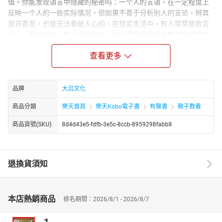
值。你能发现语言中隐藏的秘密吗：一个人的言语，在一定程度上
反映一个人的一些实际情况。但如果不善于分析别人的言论，辨其
是非善恶，也是无法看破人心的。在现实生活中，有人常常是欲言
又止，吞吞吐吐，那么此时他内心的心理密码已经泄露了他的真实
动机。
查看更多
Author Biograph：
姚颖颖是大众心理自助与通俗社科领域作者，核心作品为《听心理
学家讲生活：修炼心灵的力量》，以生活化视角解析心理成长与心
品牌
大吕文化
灵修炼，面向普通读者提供可落地的心理调适方法，兼具可读性与
实用性。避开晦涩理论，语言通俗亲切，聚焦 “当下生活问题”，如
商品分類
樂天首頁
樂天Kobo電子書
有聲書
親子教養
焦虑缓解、自我认知、人际沟通等，提供可直接应用的心理调节技
商品貨號(SKU)
8d4d43e5-fdfb-3e5c-8ccb-8959298fabb8
巧，适合希望通过心理知识改善生活状态的普通读者。
退換貨須知
本店熱銷商品
排名期間：2026/8/1 - 2026/8/7