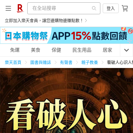
登入
立即加入樂天會員，讓您邊購物邊賺點數！
購物網分類
免運
美食
保健
民生用品
居家
3C
樂天首頁
圖書與雜誌
有聲書
親子教養
看破人心识人
天天免運
美食蛋糕
養生保健
民生用品
居家生活
3C家電
運動休閒
親子玩具
女裝
男裝
化妝保養
情趣用品