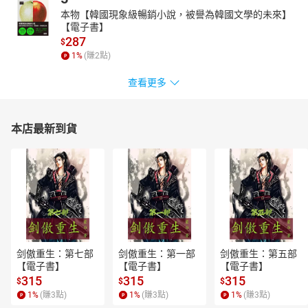
本物【韓國現象級暢銷小說，被譽為韓國文學的未來】
【電子書】
287
$
1
%
(賺
2
點)
查看更多
本店最新到貨
剑傲重生：第七部
剑傲重生：第一部
剑傲重生：第五部
【電子書】
【電子書】
【電子書】
315
315
315
$
$
$
1
%
(賺
3
點)
1
%
(賺
3
點)
1
%
(賺
3
點)