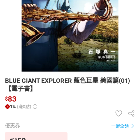
日本購物
電子/紙本書
HOT
BLUE GIANT EXPLORER 藍色巨星 美國篇(01)
【電子書】
83
$
1%
(賺0點)
優惠券
一鍵全領