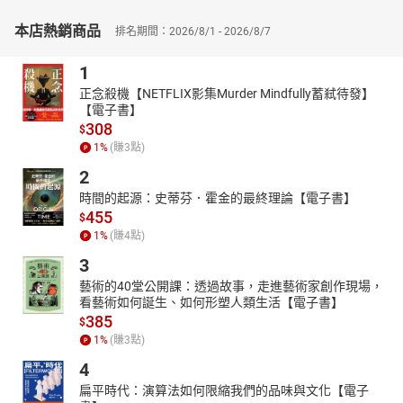
本店熱銷商品
排名期間：2026/8/1 - 2026/8/7
1
正念殺機【NETFLIX影集Murder Mindfully蓄弒待發】
【電子書】
308
$
1
%
(賺
3
點)
2
時間的起源：史蒂芬．霍金的最終理論【電子書】
455
$
1
%
(賺
4
點)
3
藝術的40堂公開課：透過故事，走進藝術家創作現場，
看藝術如何誕生、如何形塑人類生活【電子書】
385
$
1
%
(賺
3
點)
4
扁平時代：演算法如何限縮我們的品味與文化【電子