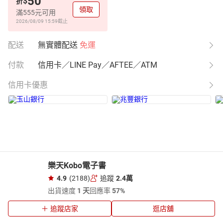
50
$
折
領取
滿555元可用
2026/08/09 15:59
截止
配送
無實體配送
免運
付款
信用卡／LINE Pay／AFTEE／ATM
信用卡優惠
樂天Kobo電子書
4.9
(2188)
追蹤
2.4萬
出貨速度
1 天
回應率
57%
追蹤店家
逛店舖