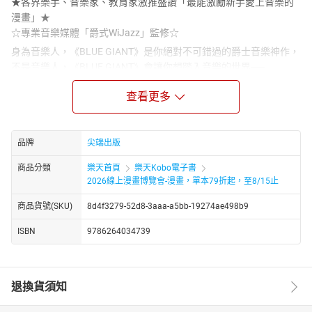
★各界樂手、音樂家、教育家激推盛讚「最能激勵新手愛上音樂的
漫畫」★
☆專業音樂媒體「爵式WiJazz」監修☆
身為音樂人，《BLUE GIANT》是你絕對不可錯過的爵士音樂神作，
不是音樂人，《BLUE GIANT》會讓你想踏入音樂的世界──
「我要成為世界頂尖的爵士樂手。」────
查看更多
宮本大在日本考取駕照後，
拎著一把薩克斯風便啟程前往美國。
曾經的夥伴‧雪祈也在美國的消息，
品牌
尖端出版
傳入他的耳裡────
大最先踏上的是位於西海岸的西雅圖，
商品分類
樂天首頁
樂天Kobo電子書
而他與全美各都會以及人們相遇相知相惜、
2026線上漫畫博覽會-漫畫，單本79折起，至8/15止
創造新樂音的實驗旅程就從此處揭開序幕…!!
商品貨號(SKU)
8d4f3279-52d8-3aaa-a5bb-19274ae498b9
─┤各界音樂家、教育家熱情推薦├─
吳俊良｜彰化愛樂室內樂團團長
ISBN
9786264034739
林義凱｜大村國小合唱團指揮
魏相英｜倫敦大學音樂教育碩士
莊凱圍｜單簧管演奏家
退換貨須知
葉庭均｜樂壇新生代爵士鼓手
Go Go Machine Orchestra ｜金音獎最佳現場演出獎入圍樂團