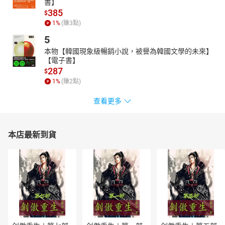
書】
385
$
1
%
(賺
3
點)
5
本物【韓國現象級暢銷小說，被譽為韓國文學的未來】
【電子書】
287
$
1
%
(賺
2
點)
查看更多
本店最新到貨