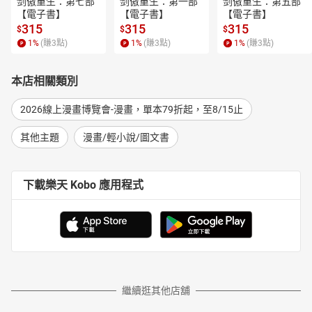
剑傲重生：第七部
剑傲重生：第一部
剑傲重生：第五部
【電子書】
【電子書】
【電子書】
315
315
315
$
$
$
1
%
(賺
3
點)
1
%
(賺
3
點)
1
%
(賺
3
點)
本店相關類別
2026線上漫畫博覽會-漫畫，單本79折起，至8/15止
其他主題
漫畫/輕小說/圖文書
下載樂天 Kobo 應用程式
繼續逛其他店舖