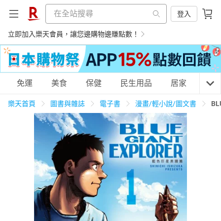
登入
立即加入樂天會員，讓您邊購物邊賺點數！
購物網分類
免運
美食
保健
民生用品
居家
3C
樂天首頁
圖書與雜誌
電子書
漫畫/輕小說/圖文書
BL
天天免運
美食蛋糕
養生保健
民生用品
居家生活
3C家電
運動休閒
親子玩具
女裝
男裝
化妝保養
情趣用品