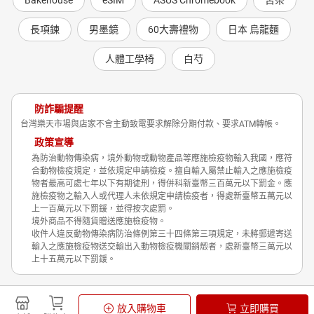
Bakehouse
eSIM
ASUS Chromebook
苦茶
長項鍊
男墨鏡
60大壽禮物
日本 烏龍麵
人體工學椅
白芍
防詐騙提醒
台灣樂天市場與店家不會主動致電要求解除分期付款、要求ATM轉帳。
政策宣導
為防治動物傳染病，境外動物或動物產品等應施檢疫物輸入我國，應符
合動物檢疫規定，並依規定申請檢疫。擅自輸入屬禁止輸入之應施檢疫
物者最高可處七年以下有期徒刑，得併科新臺幣三百萬元以下罰金。應
施檢疫物之輸入人或代理人未依規定申請檢疫者，得處新臺幣五萬元以
上一百萬元以下罰鍰，並得按次處罰。
境外商品不得隨貨贈送應施檢疫物。
收件人違反動物傳染病防治條例第三十四條第三項規定，未將郵遞寄送
輸入之應施檢疫物送交輸出入動物檢疫機關銷燬者，處新臺幣三萬元以
上十五萬元以下罰鍰。
Shopping is Entertainment!
放入購物車
立即購買
非洲豬瘟政策宣導
隱私權政策