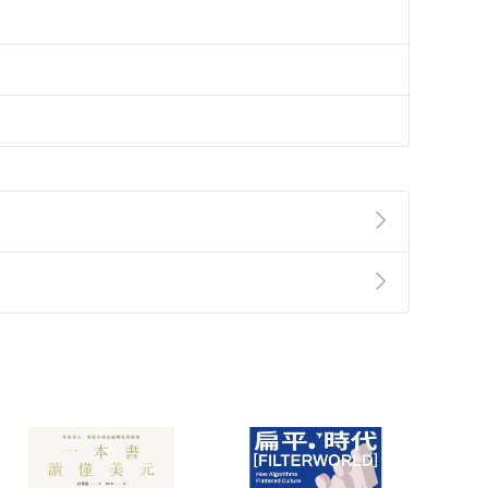
準則
第
2
條第
5
款之規定，「非以有形媒介提供之數位
，不適用消保法第
19
條第
1
項七日內無條件退貨之規
非以有形媒介提供之數位內容，消費者同意若訂購後
付款
方式
完成
訂單
中點選「瀏覽訂單明細」
>
「申請取消訂單
/
退
Payment
Complete