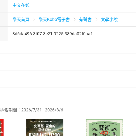
中文在线
樂天首頁
樂天Kobo電子書
有聲書
文學小說
8d6da496-3f07-3e21-9225-389da02f0aa1
者保護法
第
19
條第
1
項後段
暨
通訊交易解除權合理例外情事適用
供即為完成之線上服務，經消費者事先同意始提供。」 之商品
排名期間：2026/7/31 - 2026/8/6
訂購本店鋪之商品即代表知悉本店鋪所銷售之商品為電子書，屬
取電子書，不得請求退貨退款。
品
放入
購物車
登入
帳號
欲取消訂單或辦理退貨時，請登入樂天市場，並於「我的訂單」
Shopping cart
Login
將依您的申請進行審核，待審核通過後將為您辦理退款事宜。