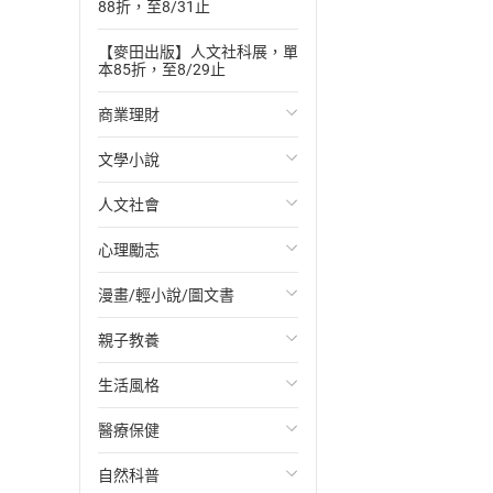
88折，至8/31止
【麥田出版】人文社科展，單
本85折，至8/29止
商業理財
文學小說
投資理財
人文社會
經濟/趨勢
歐美文學
心理勵志
財務/金融
日本文學
國際關係
漫畫/輕小說/圖文書
管理/領導
韓國文學
政治
心靈成長/情緒
親子教養
職場工作術
華文文學
社會科學
人際關係
輕小說
生活風格
成功法
經典文學
台灣/中國歷史
兩性關係
奇幻/科幻
教育現場
醫療保健
行銷/廣告
成長/家庭生活小說
日/韓歷史
心理學
愛情故事
兒童文學/故事
飲食/食譜
自然科普
傳記
懸疑/推理小說
其他歷史/史學
職場/社會寫實
兒童科普/學習
健身/美顏
健康/養生