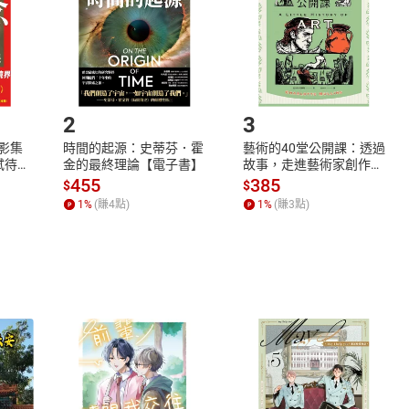
市場須以整筆訂單為單位進行取消/退貨，恕無法以單支商品取消
如何開始使用？
.選擇閱讀載具
Step2.
2
3
X影集
時間的起源：史蒂芬．霍
藝術的40堂公開課：透過
蓄弒待
金的最終理論【電子書】
故事，走進藝術家創作現
場，看藝術如何誕生、如
455
385
$
$
何形塑人類生活【電子
1
%
(賺
4
點)
1
%
(賺
3
點)
書】