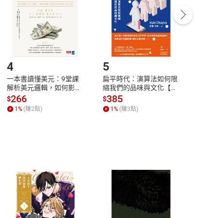
/退貨。
登入帳號，下載書籍後看書
4
5
6
一本書讀懂美元：9堂課
扁平時代：演算法如何限
本物
解析美元邏輯，如何影響
縮我們的品味與文化【電
說，
全球經濟和每個人的投資
子書】
來】
266
385
28
$
$
$
【電子書】
1
%
(賺
2
點)
1
%
(賺
3
點)
1
%