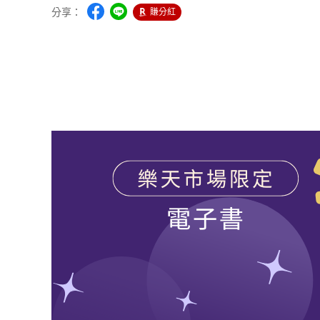
分享：
賺分紅