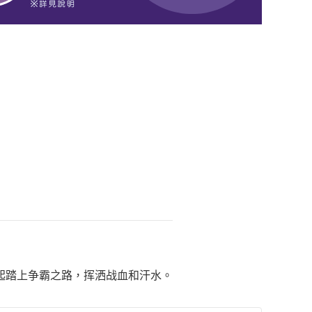
起踏上争霸之路，挥洒战血和汗水。