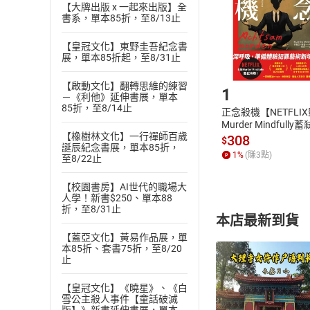
【大牌出版 x 一起來出版】全
請注意，樂天
書系，單本85折，至8/13止
購書後，
【皇冠文化】東野圭吾紀念書
展，單本85折起，至8/31止
Step1
【啟動文化】翻轉思維的練習
1
－《利他》延伸書展，單本
85折，至8/14止
正念殺機【NETFLI
Murder Mindfully
【橡樹林文化】一行禪師百歲
發】【電子書】
308
$
誕辰紀念書展，單本85折，
1
%
(賺
3
點)
至8/22止
【校園書房】AI世代的職場大
人學！新書$250、單本88
折，至8/31止
本店最新到貨
【蓋亞文化】黃易作品展，單
本85折、套書75折，至8/20
止
【皇冠文化】《曉星》、《白
雪公主殺人事件【童話破滅