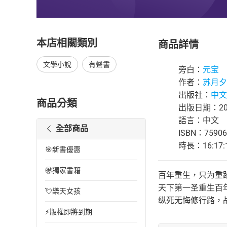
本店相關類別
商品詳情
文學小說
有聲書
旁白：
元宝
作者：
苏月夕
出版社：
中文
商品分類
出版日期：201
語言：中文
全部商品
ISBN：75906
時長：16:17:
🎯新書優惠
🉐獨家書籍
百年重生，只为重
天下第一圣重生百
💘樂天女孩
纵死无悔修行路，
⚡版權即將到期