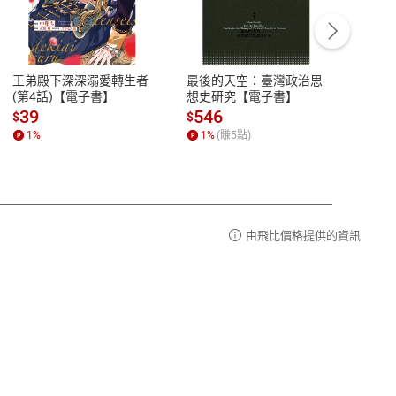
客服資訊
豫期
服務時間：週一到週五 10:00-12:00、
易解
13:00-17:00 (國定假日及例假日休息)
王弟殿下深深溺愛轉生者
最後的天空：臺灣政治思
鬼島
品性
客服電話：0080-1857077
(第4話)【電子書】
想史研究【電子書】
小事
請參
客服信箱：
聯絡店家
39
546
33
$
$
$
1
%
1
%
(賺
5
點)
1
%
由飛比價格提供的資訊