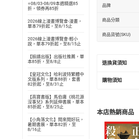
⭐08/03-08/09本週精選85
品牌
折，領券再85折
商品分類
2026線上漫畫博覽會-漫畫，
單本79折起，至8/15止
商品貨號(SKU)
2026線上漫畫博覽會-輕小
說，單本79折起，至8/15止
【臉譜出版】出版社推薦，單
本85折，至8/8止
退換貨須知
【皇冠文化】哈利波特繁體中
文版系列，單本88折，套書
購物須知
退換貨規定：
82折起，至8/31止
(
一
)
依
消費
【高寶書版】馬伯庸《桃花源
內容或一經提
沒事兒》系列延伸書展，單本
購書須知
定。
85折起，至8/25止
本店熱銷商品
(
二
)
消費者
【小角落文化】閱來閱好玩，
且已下載
/
存
暑期書展，單本82折，至
挑選
商
8/16止
退貨方式：您
Choose
貨」，本店鋪