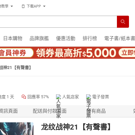
物教學
下載APP
日本購物
品牌旗艦
優惠活動
排行榜
電子書/紙本
战神21【有聲書】
速度
1 天
回應率
57%
人氣店家
電子發票
資訊頁面
配送與付款頁面
所有商品
龙纹战神21【有聲書】