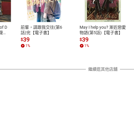
式
退換貨規範
、LINE PAY、AFTEE
本店是否提供消費者保護法七日猶
之權利，遽消費者保護法及通訊交
of D
前輩，請跟我交往(第6
May I help you? 漸近戀愛
除權合理例外情事適用準則，依商
有聲
話)完【電子書】
物語(第5話)【電子書】
質各有不同規定。詳細退換貨說明
39
39
$
$
照各商品說明。
1
%
1
%
詳細說明
繼續逛其他店舖