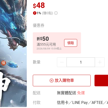
48
$
1%
(賺0點)
優惠券
50
$
折
領取
滿555元可用
2026/08/09 15:59
截止
數量
放入購物車
配送
無實體配送
免運
付款
信用卡／LINE Pay／AFTEE／