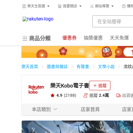
樂天生態圈
我要開店
網站導覽
購
優惠券
抽獎優惠
天天免運
商品分類
龙纹
樂天首頁
圖書與雜誌
有聲書
文學小說
樂天Kobo電子書
追蹤
4.9
(2188)
追蹤
2.4萬
出貨
本店類別
店家首頁
店家