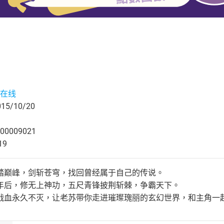
在线
5/10/20
00009021
19
踏巅峰，剑斩苍穹，找回曾经属于自己的传说。
年后，修无上神功，五尺青锋披荆斩棘，争霸天下。
战血永久不灭，让老苏带你走进璀璨瑰丽的玄幻世界，和主角一