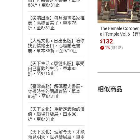
版】》新書延伸書展，單本
付款方
88折，至8/31止
ATM轉帳、信用卡
【尖端出版】每月漫畫名家推
薦：高橋留美子，單本75
折，至8/31止
The Female Coroner 
ali Temple Vol.6【
書】
132
【大雁文化 x 日出出版】陪你
$
找到情緒出口，心理勵志書
1
%
(賺
1
點)
展，單本85折，至9/10止
【天下生活 x 康健出版】享受
自己喜歡的生活，單本85
折，至9/15止
【臺灣商務】解碼歷史書展~
相似商品
穿梭時空的閱讀冒險，單本
85折，至8/31止
【天下文化】重新定義你的價
值，職場升級展，單本88
折，至8/31止
【天下文化】理解今天，才能
預見明天。世界變局展，單本