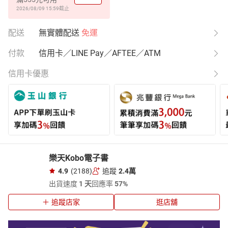
2026/08/09 15:59
截止
配送
無實體配送
免運
付款
信用卡／LINE Pay／AFTEE／ATM
信用卡優惠
樂天Kobo電子書
4.9
(2188)
追蹤
2.4萬
出貨速度
1 天
回應率
57%
追蹤店家
逛店舖