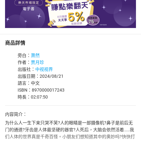
商品詳情
旁白：
萧然
作者：
贾月珍
出版社：
中视视界
出版日期：2024/08/21
語言：中文
ISBN：8970000017243
時長：02:07:50
内容简介：
为什么人一生下来只哭不笑?人的眼睛是一部摄像机?鼻子是前后无
门的通道?牙齿是人体最坚硬的器官?人死后，大脑会依然活着……我
们人体的世界真是千奇百怪。小朋友们想知道其中的奥妙吗?快快打