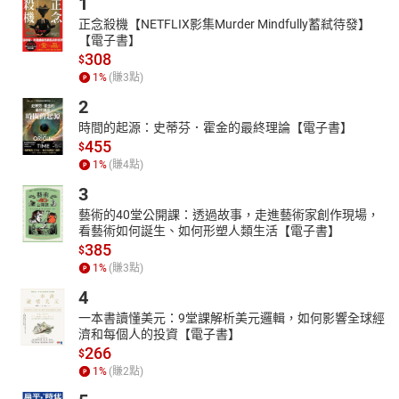
1
正念殺機【NETFLIX影集Murder Mindfully蓄弒待發】
【電子書】
308
$
1
%
(賺
3
點)
2
時間的起源：史蒂芬．霍金的最終理論【電子書】
455
$
1
%
(賺
4
點)
3
藝術的40堂公開課：透過故事，走進藝術家創作現場，
看藝術如何誕生、如何形塑人類生活【電子書】
385
$
1
%
(賺
3
點)
4
一本書讀懂美元：9堂課解析美元邏輯，如何影響全球經
濟和每個人的投資【電子書】
266
$
1
%
(賺
2
點)