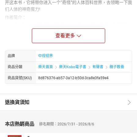
开这本书，它将带你进入一个“奇怪”的人体百科世界，去领略一下我
们人体的神奇魔力!
作者简介：
贾月珍，中国儿童文学研究会会员，儿童心理学研究者，家庭教育
高级指导师。作品长于挖掘人物心理活动与引导，行文感情细腻。
查看更多
擅长温暖童话及风趣幼儿小故事的创作，一百余篇小故事在中央人
民广播电台作为睡前故事播出。
主播简介：
品牌
中视视界
萧然，知名播音员，其主播的作品主要有《玩宠》等
商品分類
樂天首頁
樂天Kobo電子書
有聲書
親子教養
商品貨號(SKU)
8d876376-ab57-3a12-b50d-3ca8e3fa59e4
退換貨須知
本店熱銷商品
排名期間：2026/7/31 - 2026/8/6