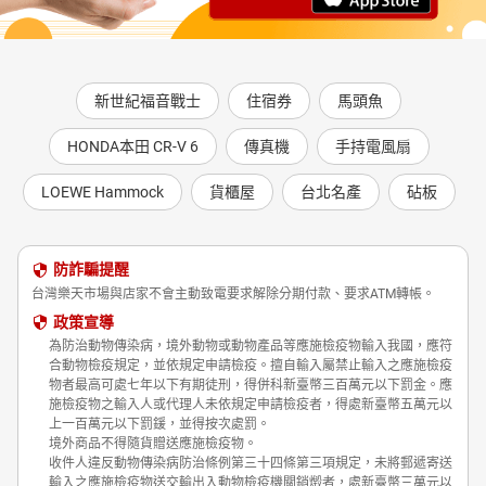
新世紀福音戰士
住宿券
馬頭魚
HONDA本田 CR-V 6
傳真機
手持電風扇
LOEWE Hammock
貨櫃屋
台北名產
砧板
防詐騙提醒
台灣樂天市場與店家不會主動致電要求解除分期付款、要求ATM轉帳。
政策宣導
為防治動物傳染病，境外動物或動物產品等應施檢疫物輸入我國，應符
合動物檢疫規定，並依規定申請檢疫。擅自輸入屬禁止輸入之應施檢疫
物者最高可處七年以下有期徒刑，得併科新臺幣三百萬元以下罰金。應
施檢疫物之輸入人或代理人未依規定申請檢疫者，得處新臺幣五萬元以
上一百萬元以下罰鍰，並得按次處罰。
境外商品不得隨貨贈送應施檢疫物。
收件人違反動物傳染病防治條例第三十四條第三項規定，未將郵遞寄送
輸入之應施檢疫物送交輸出入動物檢疫機關銷燬者，處新臺幣三萬元以