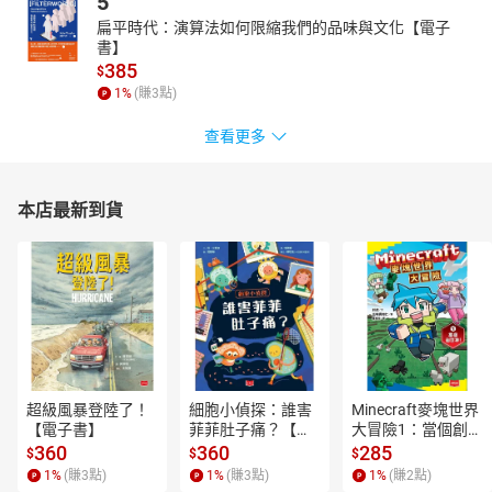
5
扁平時代：演算法如何限縮我們的品味與文化【電子
書】
385
$
1
%
(賺
3
點)
查看更多
本店最新到貨
超級風暴登陸了！
細胞小偵探：誰害
Minecraft麥塊世界
【電子書】
菲菲肚子痛？【電
大冒險1：當個創世
子書】
神！【電子書】
360
360
285
$
$
$
1
%
(賺
3
點)
1
%
(賺
3
點)
1
%
(賺
2
點)