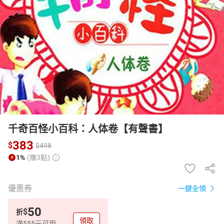
日本購物
電子/紙本書
HOT
千奇百怪小百科：人体卷【有聲書】
383
$
$
498
1%
(賺3點)
優惠券
一鍵全領
50
$
折
領取
滿555元可用