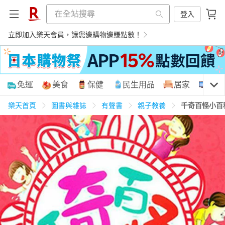
登入
立即加入樂天會員，讓您邊購物邊賺點數！
購物網分類
免運
美食
保健
民生用品
居家
3C
樂天首頁
圖書與雜誌
有聲書
親子教養
千奇百怪小百
天天免運
美食蛋糕
養生保健
民生用品
居家生活
3C家電
運動休閒
親子玩具
女裝
男裝
化妝保養
情趣用品