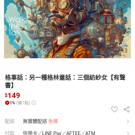
日本購物
電子/紙本書
HOT
格事話：另一種格林童話：三個紡紗女【有聲
書】
149
$
1%
(賺1點)
配送
無實體配送
免運
付款
信用卡／LINE Pay／AFTEE／ATM