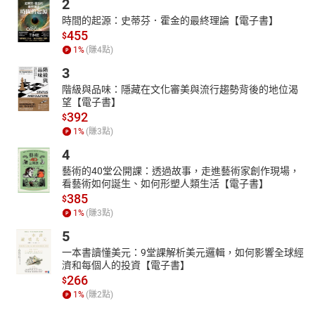
2
展遲緩兒童的學習與醫療資源、扶助經濟弱勢學童的教育與文化傳
時間的起源：史蒂芬．霍金的最終理論【電子書】
承。
455
$
關於財團法人臺北市志玲姊姊慈善基金會
1
%
(賺
4
點)
志玲姊姊慈善基金會從2011年成立至今，持續關懷弱勢兒童教育與
3
兒童醫療計畫、女性議題倡導、災害救濟與急難救助等項目，累積
階級與品味：隱藏在文化審美與流行趨勢背後的地位渴
資助的大小朋友已超過十萬人次受益，並獲得臺北市社會局頒發社
望【電子書】
福單位優等獎狀，捐助成果有目共睹。往後將持續協助發展遲緩兒
392
$
童的早期療育學習經費及醫療設備、支持弱勢地區學童的學習圓夢
1
%
(賺
3
點)
計畫、認養原住民兒童舞樂文化傳習計畫、提供獨居長者生活物資
4
關懷。
藝術的40堂公開課：透過故事，走進藝術家創作現場，
葛萊美獎得主蕭青陽 親自操刀設計
看藝術如何誕生、如何形塑人類生活【電子書】
在時光的隧道中，設計師蕭青陽團隊以科技AI為筆，將古老的童話
385
$
與傳說重新編織。如奇幻的繪畫，他勾勒出格林兄弟兩百年前所收
1
%
(賺
3
點)
藏流傳於歐洲的怪奇民間故事，編碼繪出的圖像讓故事在虛實之間
5
交織。古老的影子運用AI撰寫與重現故事的靈魂重生。彷彿穿越了
一本書讀懂美元：9堂課解析美元邏輯，如何影響全球經
時空，讓我們在現代科技的迷霧中重新發現了逝去的童年夢境。
濟和每個人的投資【電子書】
《格事話－另一種格林童話》數位專輯封面與實體專輯設計
266
$
蕭青陽
1
%
(賺
2
點)
設計超過上千張唱片封套，合作歌手包括宋祖英、周杰倫、五月