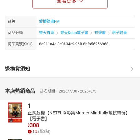
查看更多
索閱讀的無限可能。
有聲書同步架構出8大主題，分別為「無奇不有」、「聰明點子」、
「夢幻綺情」、「寓言宿命」、「善有善報」、「說到做到」、
品牌
愛播聽書FM
「天真無敵」、「惡魔同行」，內含72個故事，並邀請8組音樂人，
針對不同主題、個別故事內容，創作每一首故事的專屬配樂，讓親
商品分類
樂天首頁
樂天Kobo電子書
有聲書
親子教養
子共讀的時光，不僅透過閱讀培養孩童的品格與對人性、是非價值
商品貨號(SKU)
8d911a4d-3e0f-34c9-96ff-8bfb56256968
觀的理解，更希望透過音樂的陶冶，提供另一種素養發展的伴讀旅
程。
24位演員、歌手 擔任說書人齊獻聲（按照姓氏筆劃排序）
蘇慧倫、魏如萱、鳳小岳、猴子飛行員王湯尼、張榕容、張孝全、
退換貨須知
張震、張翰、張鈞甯、張震嶽、張國璽、陳柏霖、陳以文、許茹
芸、桂綸鎂、徐若瑄、馬念先、柯佳嬿、林志玲、艾怡良、白安、
五月天石頭、五月天瑪莎、王若琳
本店熱銷商品
排名期間：2026/7/30 - 2026/8/5
8組音樂人 特製每篇故事的專屬樂章（按照姓氏筆劃排序）
Cheer(謝青翰）、LEO37+SOSS、SKARAOKE、何灝、陳穎達、許
1
志遠（Point HSU）、賴文軒、盪在空中
正念殺機【NETFLIX影集Murder Mindfully蓄弒待發】
【電子書】
公益合作
308
騷耳出品的《格事話》有聲書本著公益慈善、回饋社會之初心，將
$
1
%
(賺
3
點)
有聲書部分收益投入財團法人臺北市志玲姊姊慈善基金會的「遲緩
兒童早期療育計畫」以及「偏鄉兒少學習圓夢計畫」，支持0-6 歲發