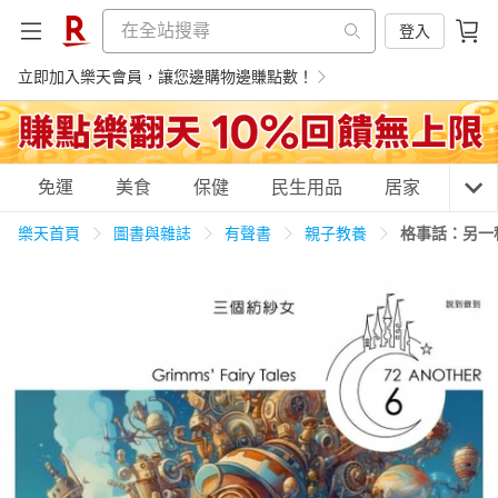
登入
立即加入樂天會員，讓您邊購物邊賺點數！
購物網分類
免運
美食
保健
民生用品
居家
3C
樂天首頁
圖書與雜誌
有聲書
親子教養
格事話：另一
天天免運
美食蛋糕
養生保健
民生用品
居家生活
3C家電
運動休閒
親子玩具
女裝
男裝
化妝保養
情趣用品