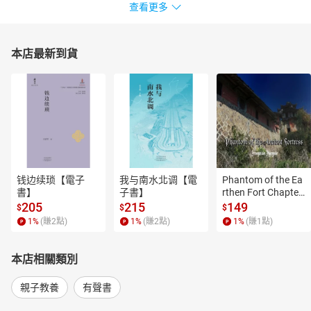
天、江蕙、陳綺貞、許崴、韓庚等。現任美國葛萊美獎、全美獨立
查看更多
音樂奬（Independent Music Awards）及日本Unknown Asia評審。
2023年，與女兒蕭君恬攜手操刀的《淡蘭古道三部曲》原聲帶專輯
《Beginningless Beginning》獲得美國第65屆葛萊美獎「最佳唱片
本店最新到貨
包裝設計獎」。
章節：
三個紡紗女：石頭
钱边续琐【電子
我与南水北调【電
Phantom of the Ea
書】
子書】
rthen Fort Chapter
 4【有聲書】
205
215
149
$
$
$
1
%
(賺
2
點)
1
%
(賺
2
點)
1
%
(賺
1
點)
本店相關類別
親子教養
有聲書