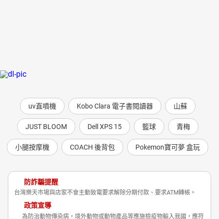
uv直噴機
Kobo Clara 電子書閱讀器
山蘇
JUST BLOOM
Dell XPS 15
籃球
青梅
小腿按摩機
COACH 後背包
Pokemon寶可夢 盒玩
防詐騙提醒
台灣樂天市場與店家不會主動致電要求解除分期付款、要求ATM轉帳。
政策宣導
為防治動物傳染病，境外動物或動物產品等應施檢疫物輸入我國，應符