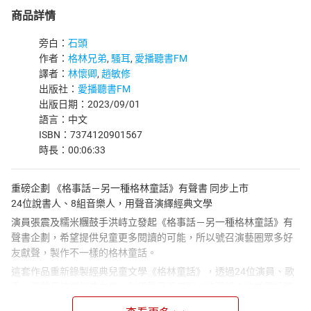
商品詳情
旁白：
石頭
作者：
格林兄弟
,
騷耳
,
愛播聽書FM
譯者：
林懷卿
,
趙敏修
出版社：
愛播聽書FM
出版日期：2023/09/01
語言：中文
ISBN：7374120901567
時長：00:06:33
重磅企劃 《格事話－另一種格林童話》有聲書 同步上市
24位說書人、8組音樂人，用聲音演繹經典文學
演員張震及糯米糰鼓手洪峙立發起《格事話－另一種格林童話》有
聲書企劃，希望提供兒童更多閱讀的可能，所以號召演藝圈眾多好
友獻聲，製作不一樣的格林童話。
這套作品重新錄製經典兒童文學《格林童話》，透過24位演員、歌
手，用聲音演繹經典文學，利用聲音再搭配《格事話：格林童話選
集》文字，創造更多想像空間，不僅培養孩子們美好的品格，並探