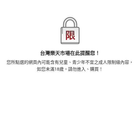
本店熱銷商品
排名期間：2026/8/2 - 2026/8/8
1
時間的起源：史蒂芬．霍金的最終理論【電子書】
455
$
1
%
(賺
4
點)
2
台灣樂天市場在此提醒您！
藝術的40堂公開課：透過故事，走進藝術家創作現場，
看藝術如何誕生、如何形塑人類生活【電子書】
您所點選的網頁內可能含有兒童、青少年不宜之成人限制級內容，
385
$
如您未滿18歲，請勿進入、購買！
1
%
(賺
3
點)
3
扁平時代：演算法如何限縮我們的品味與文化【電子
書】
385
$
1
%
(賺
3
點)
4
蛋白質的一生（暢銷改版）──了解生命活動的秘密，讀
懂生命科學的第一本書【電子書】