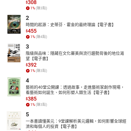
斗，本手册都将帮助您
站在基督的权威之下
，挥舞圣灵的宝剑，
用
308
$
火恢复一切
。
1
%
(賺
3
點)
勇士所掳的岂能夺回？合法掳掠的岂能解救？耶和华如此说......与你
2
相争的，我必与他相争，并且拯救你的儿女。--
以赛亚书 49:24-26
時間的起源：史蒂芬．霍金的最終理論【電子書】
做好准备。这不是一场温柔的祈祷--而是一场
为你的康复和崛起而展
455
$
开的战争
。
1
%
(賺
4
點)
3
階級與品味：隱藏在文化審美與流行趨勢背後的地位渴
望【電子書】
392
$
1
%
(賺
3
點)
4
藝術的40堂公開課：透過故事，走進藝術家創作現場，
看藝術如何誕生、如何形塑人類生活【電子書】
385
$
1
%
(賺
3
點)
5
一本書讀懂美元：9堂課解析美元邏輯，如何影響全球經
濟和每個人的投資【電子書】