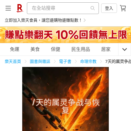
登入
立即加入樂天會員，讓您邊購物邊賺點數！
購物網分類
免運
美食
保健
民生用品
居家
3C
樂天首頁
圖書與雜誌
電子書
命理宗教
7天的属灵争
天天免運
美食蛋糕
養生保健
民生用品
居家生活
3C家電
運動休閒
親子玩具
女裝
男裝
化妝保養
情趣用品