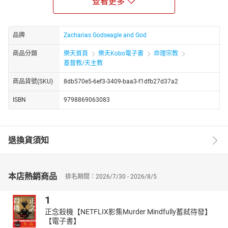
查看更多
战争诗篇和以赛亚法令
（向敌人发射拯救和审判之
箭）。
爆炸性祈祷点
（束缚黑暗的行为，恢复被盗的荣耀，打
品牌
Zacharias Godseagle and God
破锁链）。
每日胜利宣言
（以信念来结束这一天，将箭射回七倍并
商品分類
樂天首頁
樂天Kobo電子書
命理宗教
夺回你的星星）。
基督教/天主教
通过这7天的旅程，您将：
商品貨號(SKU)
8db570e5-6ef3-3409-baa3-f1dfb27d37a2
阻碍你的进步、命运或家庭的
邪恶锁链。
ISBN
9798869063083
推翻阻碍你崛起的邪恶祭坛
和祖先契约。
被转移、颠覆或吞噬的
星星和失去的荣耀。
将箭七倍地送回给发件人
，并对顽固的敌人实施神圣的
复仇。
退換貨須知
用崇高的赞美、感恩和上帝之火来
保证你的人生获得胜
利。
本书也开启你的灵，让你领受
异梦、异象和启示
。在争战中，主常
本店熱銷商品
排名期間：2026/7/30 - 2026/8/5
常在失败、迟延或落后的梦境中，显露仇敌隐藏的手。但只要你坚
持不懈，这些梦境就会变成
胜利、突破和神圣解脱的梦境
。这些启
1
示并非失败的征兆，而是你**专注宣告的目标，**直到你完全得救。
正念殺機【NETFLIX影集Murder Mindfully蓄弒待發】
无论您是在为自己的命运、孩子、健康、婚姻、事业还是使命而奋
【電子書】