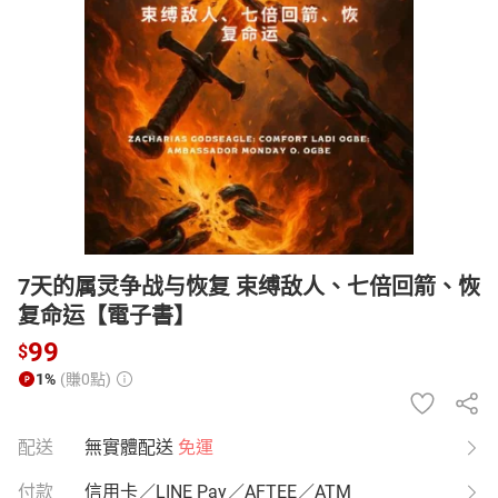
日本購物
電子/紙本書
HOT
7天的属灵争战与恢复 束缚敌人、七倍回箭、恢
复命运【電子書】
99
$
1%
(賺0點)
配送
無實體配送
免運
付款
信用卡／LINE Pay／AFTEE／ATM