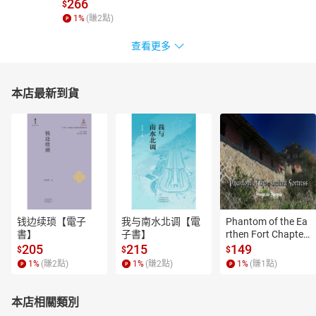
266
$
1
%
(賺
2
點)
查看更多
本店最新到貨
钱边续琐【電子
我与南水北调【電
Phantom of the Ea
書】
子書】
rthen Fort Chapter
 4【有聲書】
205
215
149
$
$
$
1
%
(賺
2
點)
1
%
(賺
2
點)
1
%
(賺
1
點)
本店相關類別