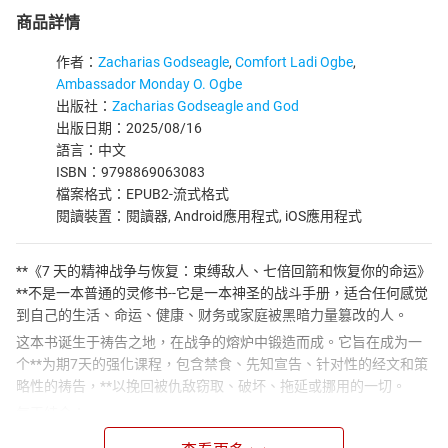
商品詳情
作者：
Zacharias Godseagle
,
Comfort Ladi Ogbe
,
Ambassador Monday O. Ogbe
出版社：
Zacharias Godseagle and God
出版日期：2025/08/16
語言：中文
ISBN：9798869063083
檔案格式：EPUB2-流式格式
閱讀裝置：閱讀器, Android應用程式, iOS應用程式
**《7 天的精神战争与恢复：束缚敌人、七倍回箭和恢复你的命运》
**不是一本普通的灵修书--它是一本神圣的战斗手册，适合任何感觉
到自己的生活、命运、健康、财务或家庭被黑暗力量篡改的人。
这本书诞生于祷告之地，在战争的熔炉中锻造而成。它旨在成为一
个**为期7天的强化课程，包含禁食、先知宣告、针对性的经文和策
略性的祷告，**以挽回被仇敌窃取、破坏、拖延或挪用的一切。
每天结合：
忏悔与净化经文
（在天堂法庭上平息指控）。