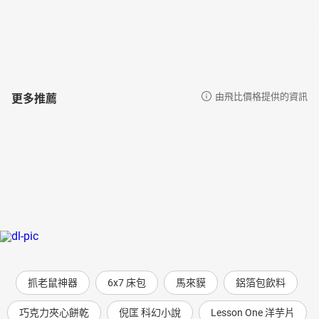
策畫顧問
**／****冬陽 **
現任社團法人台灣推理作家協會理事長、復興電台「偵探推理俱樂
部」主持人，長期撰寫推理小說導讀、解說、評論與推薦，並主持
講座、讀書會、寫作課程等活動，編有《偵探蒐藏誌》等書，為
Readmoo電子書店「閱讀最前線」撰寫專欄、長期策畫博客來網路
更多推薦
由飛比價格提供的資訊
書店推理電子報。正職為文學小說、科普出版品編輯，工作資歷十
九年。曾任城邦出版集團馬可孛羅文化副總編輯、讀書共和國集團
讀癮出版副總編輯、新經典文化副總編輯。
編劇簡介／黃唯哲
90後，電影系畢業，曾於商業電視台擔任戲劇研究員，分析各國影
視潮流與題材趨勢，後於影視公司擔任企劃兼編劇，負責戲劇企
劃、劇本審核、題材開發等，現為自由創作者。
重點小說作品有BenQ 華文電影首獎小說《河童之肉》、鏡文學長篇
小說《危險情節》、《餓夢大饕客》。影視作品有華視《蘇爺爺的
肖像畫》、公視《靈佔》等，並曾以劇本《雄三》獲選第九屆「台
灣華文原創故事編劇駐市計畫」。
抓老鼠神器
6x7 床包
馬來貘
鋁箔包飲料
聲音導演簡介／郭霖
甜耳朵讀劇社創社人
巧克力夾心餅乾
倪匡 科幻小說
Lesson One 洋芋片