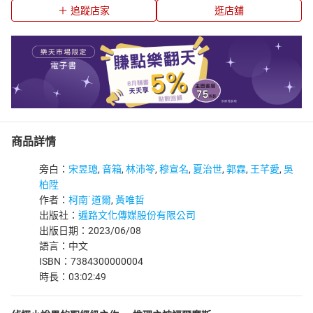
追蹤店家
逛店舖
商品詳情
旁白：
宋昱璁
,
音箱
,
林沛笭
,
穆宣名
,
夏治世
,
郭霖
,
王芊愛
,
吳
柏陞
作者：
柯南˙道爾
,
黃唯哲
出版社：
遍路文化傳媒股份有限公司
出版日期：2023/06/08
語言：中文
ISBN：7384300000004
時長：03:02:49