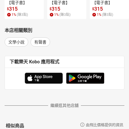
【電子書】
【電子書】
【電子書】
【工作團隊介紹】
315
315
315
$
$
$
作者簡介／亞瑟．柯南．道爾爵士
1
%
(賺
3
點)
1
%
(賺
3
點)
1
%
(賺
3
點)
本店相關類別
1895年生於愛爾蘭，曾任船醫，深受偵探小說之父愛倫坡的影
響開始寫作，後以作家身分取得成功。第一部重要作品是發表於
文學小說
有聲書
1887年的偵探小說《血字的研究》，書中的主角就是之後聞名遐邇
的夏洛克‧福爾摩斯，其原型人物是道爾醫學院的恩師──約瑟夫‧
貝爾教授。
下載樂天 Kobo 應用程式
柯南‧道爾一生寫了4部中篇偵探小說以及56部短篇偵探小說，
全部以福爾摩斯為主角，令全球讀者為之瘋狂，並啟發了無數後輩
作家。1893年，柯南‧道爾認為福爾摩斯阻擋了他做其他「真正有
意義的事」，決定結束該系列，發表《最後一案》，安排福爾摩斯
與死敵同時墜入深淵，沒想到竟引起讀者強烈抗議，甚至成立「福
爾摩斯不死會」。柯南‧道爾不得已在八年後讓福爾摩斯復活，繼
續展開一連串的冒險故事。
繼續逛其他店舖
他一生經歷多采多姿而且曲折離奇，畢生信仰神祕主義，曾參
與戰爭、參選國會議員、親自調查過兩件審判不公的案子，最終在
1930年過世，享年71歲，結束他不凡的人生，並為後世留下永恆不
相似商品
由飛比價格提供的資訊
朽的經典之作。