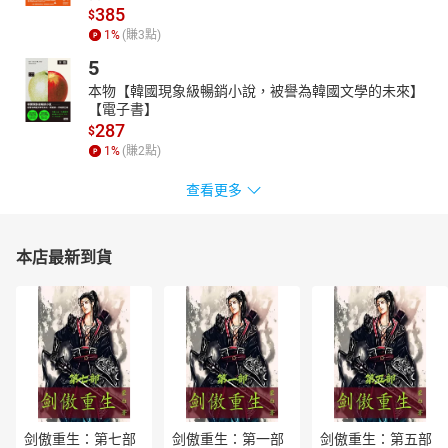
385
$
「噓──你聽見那微弱的口哨聲了嗎？」
1
%
(賺
3
點)
一名女子大清早造訪貝克街221號之B，她不停顫抖著，深怕兩年前
5
姐姐的慘死事件會發生在自己身上。當年留下的線索僅有夜裡響起
本物【韓國現象級暢銷小說，被譽為韓國文學的未來】
的微弱口哨聲，以及姐姐死前的謎樣話語：「那條帶子！花斑的！
【電子書】
好痛苦！」
287
$
倫敦大名鼎鼎的偵探，這次會如何與夥伴攜手拆解這詭譎、陰森且
1
%
(賺
2
點)
冷血的案件呢？壞脾氣的繼父、神祕的吉普賽人、豢養的印度豹和
案件又有何關係？
查看更多
在一番推理與探查後，福爾摩斯決定與華生在深夜潛入，解決藏匿
黑影中的恐怖危機……
本店最新到貨
僅留一盞燈，任憑黑暗包圍，
豎起雙耳，悄悄跟在福爾摩斯與華生身後，
一同踏入這充滿詭計、危險、層層謎團籠罩的推理迷霧中……
暴力版的福爾摩斯、搭檔間的日常鬥嘴、緊湊的刺激情節
就要在耳際上演
＊＊＊
本有聲劇由【遍路文化、偉憶數位科技】聯合製作，非經書面同
剑傲重生：第七部
剑傲重生：第一部
剑傲重生：第五部
意，不得以任何形式任意重製、轉載。版權所有，盜錄必究。