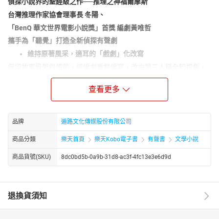
偵探小說界的聖經級之作──推理之神福爾摩斯
台灣推理作家協會理事長 冬陽、
「BenQ 華文世界電影小說獎」首獎 編劇黃唯哲
攜手為「聽覺」打造全新偵探有聲劇
維持原著風采，適耳的「戲劇」化改寫
保留故事骨架與情節，經編劇重整編寫，改由第三人稱全知視角，
帶你俯瞰案件經過。藉由對話推進劇情，並加強場景表現讓節奏更
為緊湊，1.5小時內毫無冷場。
查看更多
福爾摩斯化身為「推理硬漢」
在這個版本中，我們為角色既有的靈魂注入新元素，福爾摩斯成了
品牌
遍路文化傳媒股份有限公司
將暴力視為手段的個性男子，在知名配音員宋昱璁的詮釋下，可聽
見他巧妙切換冷熱兩面，上一秒瀟灑不羈，下一秒突然冷靜推理，
商品分類
樂天首頁
樂天Kobo電子書
有聲書
文學小說
呈現角色的立體面貌。
商品貨號(SKU)
8dc0bd5b-0a9b-31d8-ac3f-4fc13e3e6d9d
一場精采絕倫的「聽覺」冒險
由專業聲導選角，邀請8名配音員獻聲，包括為各知名戲劇、遊戲配
音的一線聲音演員，如動畫《進擊的巨人》主角艾連、宮崎駿《借
物少女艾莉緹》的艾莉緹，還有手遊《未定事件簿》的左然等；再
退換貨須知
加上音效的畫龍點睛，讓心隨著情節高潮迭起，彷彿置身維多利亞
後期的倫敦，跟隨福爾摩斯走訪案件現場。