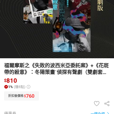
日本購物
電子/紙本書
HOT
福爾摩斯之《失敗的波西米亞委託案》+《花斑
帶的殺意》：冬陽策畫˙偵探有聲劇（雙劇套
組）【有聲書】
810
$
1%
(賺8點)
760
$
折扣後價格
優惠券
一鍵全領