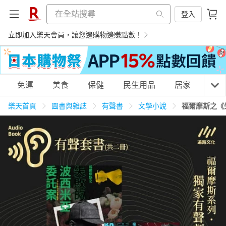
登入
立即加入樂天會員，讓您邊購物邊賺點數！
購物網分類
免運
美食
保健
民生用品
居家
3C
樂天首頁
圖書與雜誌
有聲書
文學小說
福爾摩斯之《
天天免運
美食蛋糕
養生保健
民生用品
居家生活
3C家電
運動休閒
親子玩具
女裝
男裝
化妝保養
情趣用品