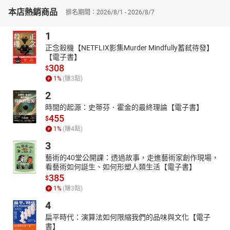
資深推理評論人策劃，挑選經典中的「經典」
本店熱銷商品
排名期間：2026/8/1 - 2026/8/7
系列有聲劇首波從60篇故事中精選出兩則指標性的短篇──《失敗的
1
波西米亞委託案》和《花斑帶的殺意》。BBC影集《新世紀福爾摩
斯》中帥氣的艾琳˙愛德勒，除了是唯一令福爾摩斯心動的女子，全
正念殺機【NETFLIX影集Murder Mindfully蓄弒待發】
【電子書】
球影迷也為之傾心，這個角色正是出自《失敗的波西米亞委託
308
$
案》，我們得以一探「那位女士」的風采，還有福爾摩斯遊走在犯
1
%
(賺
3
點)
罪邊緣的行動。
2
而《花斑帶的殺意》曾被柯南˙道爾選為最喜愛的故事，他說：「這
陰險殘酷的故事，即便不總是排在第一，但絕對會在任何排名
時間的起源：史蒂芬．霍金的最終理論【電子書】
455
上。」你可以在劇中聽見福爾摩斯與華生一同穿梭緊張刺激的詭譎
$
氛圍，並用另類方法制裁犯人。
1
%
(賺
4
點)
＼
3
「你就是福爾摩斯？我是波西米亞皇室委託的代理人──范格姆伯
藝術的40堂公開課：透過故事，走進藝術家創作現場，
看藝術如何誕生、如何形塑人類生活【電子書】
爵。」
385
$
一位神祕的客戶戴著皮革面具現身，誓命取回足以撼動波西米亞王
1
%
(賺
3
點)
室的合照，掀開一場國家級的緋聞。信心滿滿的福爾摩斯這次會如
4
何與歌劇女伶鬥智，達成委託呢？又是什麼樣的狠角色，讓他從此
不再輕看女性？一場情愫滋生的交鋒即將展開……
扁平時代：演算法如何限縮我們的品味與文化【電子
書】
＼