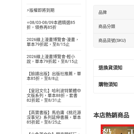
⚡版權即將到期
品牌
⭐08/03-08/09本週精選85
商品分類
折，領券再85折
2026線上漫畫博覽會-漫畫，
商品貨號(SKU)
單本79折起，至8/15止
2026線上漫畫博覽會-輕小
說，單本79折起，至8/15止
退換貨須知
【臉譜出版】出版社推薦，單
本85折，至8/8止
購物須知
退換貨規定：
【皇冠文化】哈利波特繁體中
(
一
)
依
消費
文版系列，單本88折，套書
82折起，至8/31止
內容或一經提
購書須知
定。
【高寶書版】馬伯庸《桃花源
本店熱銷商品
(
二
)
消費者
沒事兒》系列延伸書展，單本
85折起，至8/25止
且已下載
/
存
挑選
商
退貨方式：您