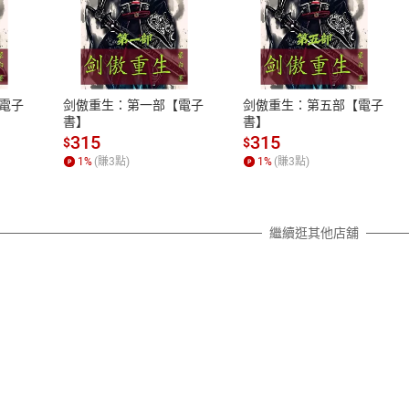
式
退換貨規範
、LINE PAY、AFTEE
本店是否提供消費者保護法七日猶
之權利，遽消費者保護法及通訊交
電子
剑傲重生：第一部【電子
剑傲重生：第五部【電子
除權合理例外情事適用準則，依商
書】
書】
質各有不同規定。詳細退換貨說明
315
315
$
$
照各商品說明。
1
%
(賺
3
點)
1
%
(賺
3
點)
詳細說明
繼續逛其他店舖