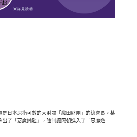
還是日本屈指可數的大財閥「織田財團」的總會長。某
拿出了「惡魔鑰匙」，強制讓照朝進入了「惡魔遊