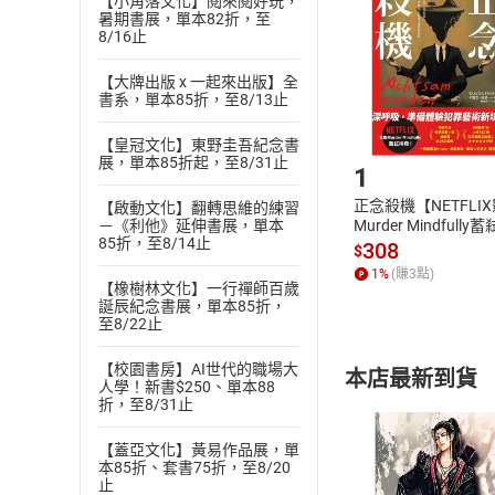
【小角落文化】閱來閱好玩，
Choose
暑期書展，單本82折，至
貨」，本店鋪
8/16止
請注意，樂天
購書後，
【大牌出版 x 一起來出版】全
書系，單本85折，至8/13止
Step1
【皇冠文化】東野圭吾紀念書
展，單本85折起，至8/31止
1
正念殺機【NETFLI
【啟動文化】翻轉思維的練習
Murder Mindfully
－《利他》延伸書展，單本
85折，至8/14止
發】【電子書】
308
$
1
%
(賺
3
點)
【橡樹林文化】一行禪師百歲
誕辰紀念書展，單本85折，
至8/22止
【校園書房】AI世代的職場大
本店最新到貨
人學！新書$250、單本88
折，至8/31止
【蓋亞文化】黃易作品展，單
本85折、套書75折，至8/20
止