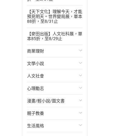
【天下文化】理解今天，才能
預見明天。世界變局展，單本
88折，至8/31止
【麥田出版】人文社科展，單
本85折，至8/29止
商業理財
文學小說
投資理財
人文社會
經濟/趨勢
歐美文學
心理勵志
財務/金融
日本文學
國際關係
漫畫/輕小說/圖文書
管理/領導
韓國文學
政治
心靈成長/情緒
親子教養
職場工作術
華文文學
社會科學
人際關係
輕小說
生活風格
成功法
經典文學
台灣/中國歷史
兩性關係
奇幻/科幻
教育現場