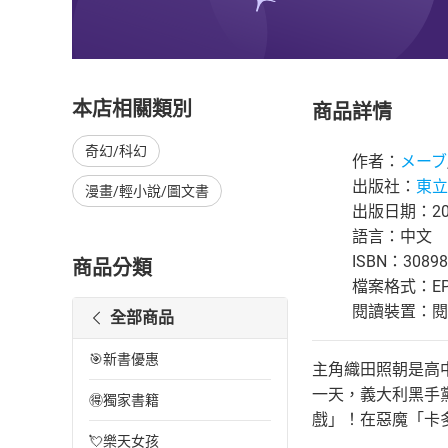
本店相關類別
商品詳情
奇幻/科幻
作者：
メーブ
出版社：
東立
漫畫/輕小說/圖文書
出版日期：201
語言：中文
ISBN：30898
商品分類
檔案格式：EP
閱讀裝置：閱讀器
全部商品
🎯新書優惠
主角織田照朝是高
一天，義大利黑手
🉐獨家書籍
戲」！在惡魔「卡
💘樂天女孩