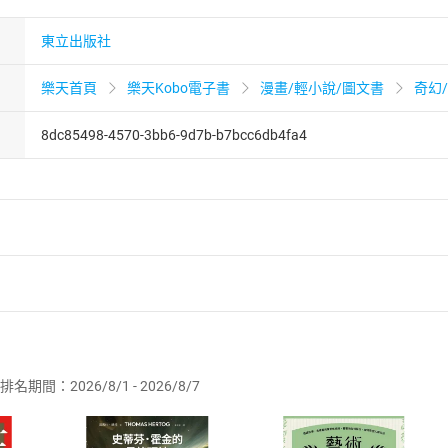
東立出版社
樂天首頁
樂天Kobo電子書
漫畫/輕小說/圖文書
奇幻
8dc85498-4570-3bb6-9d7b-b7bcc6db4fa4
者保護法
第
19
條第
1
項後段
暨
通訊交易解除權合理例外情事適用
供即為完成之線上服務，經消費者事先同意始提供。」 之商品
排名期間：2026/8/1 - 2026/8/7
訂購本店鋪之商品即代表知悉本店鋪所銷售之商品為電子書，屬
取電子書，不得請求退貨退款。
品
放入
購物車
登入
帳號
欲取消訂單或辦理退貨時，請登入樂天市場，並於「我的訂單」