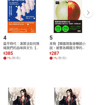
Payment
Complete
/退貨。
登入帳號，下載書籍後看書
4
5
6
扁平時代：演算法如何限
本物【韓國現象級暢銷小
蛋白
縮我們的品味與文化【電
說，被譽為韓國文學的未
版）─
子書】
來】【電子書】
秘密
385
287
24
$
$
$
一本
1
%
(賺
3
點)
1
%
(賺
2
點)
1
%