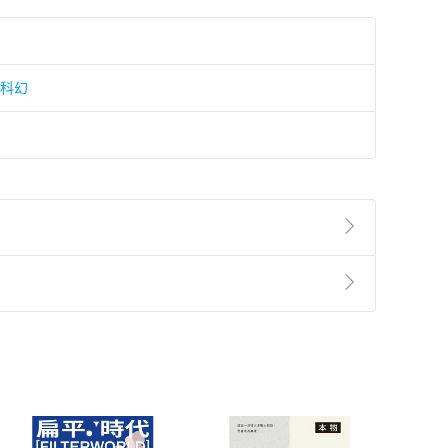
/科幻
準則
第
2
條第
5
款之規定，「非以有形媒介提供之數位
，不適用消保法第
19
條第
1
項七日內無條件退貨之規
非以有形媒介提供之數位內容，消費者同意若訂購後
付款
方式
完成
訂單
中點選「瀏覽訂單明細」
>
「申請取消訂單
/
退