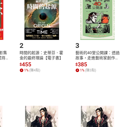
Shopping cart
Login
將依您的申請進行審核，待審核通過後將為您辦理退款事宜。
市場須以整筆訂單為單位進行取消/退貨，恕無法以單支商品取消
如何開始使用？
.選擇閱讀載具
Step2.
2
3
X影集
時間的起源：史蒂芬．霍
藝術的40堂公開課：透過
蓄弒待
金的最終理論【電子書】
故事，走進藝術家創作現
場，看藝術如何誕生、如
455
385
$
$
何形塑人類生活【電子
1
%
(賺
4
點)
1
%
(賺
3
點)
書】