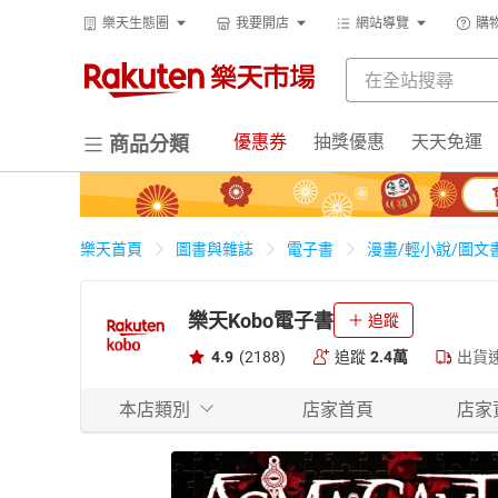
樂天生態圈
我要開店
網站導覽
購
優惠券
抽獎優惠
天天免運
商品分類
樂天首頁
圖書與雜誌
電子書
漫畫/輕小說/圖文
樂天Kobo電子書
追蹤
4.9
(2188)
追蹤
2.4萬
出貨
本店類別
店家首頁
店家