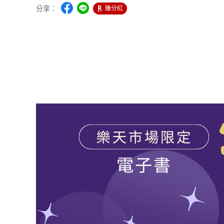
分享：
賺分紅