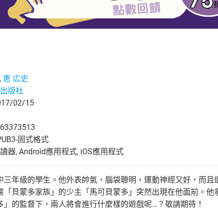
,
恵 広史
出版社
7/02/15
63373513
UB3-固式格式
, Android應用程式, iOS應用程式
中三年級的學生。他外表帥氣，腦袋聰明，運動神經又好，而且
黨「貝蒙多家族」的少主「馬可貝蒙多」突然出現在他面前。他
多」的監督下，兩人將會進行什麼樣的遊戲呢…？敬請期待！