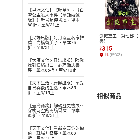
付款方
【皇冠文化】《曉星》、《白
雪公主殺人事件【童話破滅
版】》新書延伸書展，單本
ATM轉帳、信用卡
88折，至8/31止
剑傲重生：第七部【
【尖端出版】每月漫畫名家推
書】
薦：高橋留美子，單本75
315
折，至8/31止
$
1
%
(賺
3
點)
【大雁文化 x 日出出版】陪你
找到情緒出口，心理勵志書
展，單本85折，至9/10止
【天下生活 x 康健出版】享受
自己喜歡的生活，單本85
折，至9/15止
相似商品
【臺灣商務】解碼歷史書展~
穿梭時空的閱讀冒險，單本
85折，至8/31止
【天下文化】重新定義你的價
值，職場升級展，單本88
折，至8/31止