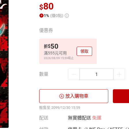
80
$
1%
(賺0點)
優惠券
50
$
折
領取
滿555元可用
2026/08/09 15:59
截止
數量
放入購物車
販售至 2099/12/30 15:59
配送
無實體配送
免運