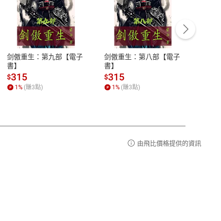
客服資訊
豫期
服務時間：週一到週五 10:00-12:00、
易解
13:00-17:00 (國定假日及例假日休息)
剑傲重生：第九部【電子
剑傲重生：第八部【電子
潜水史
品性
客服電話：0080-1857077
書】
書】
andari
al) Sc
請參
客服信箱：
聯絡店家
315
315
13
$
$
$
r【電
1
%
(賺
3
點)
1
%
(賺
3
點)
1
%
由飛比價格提供的資訊