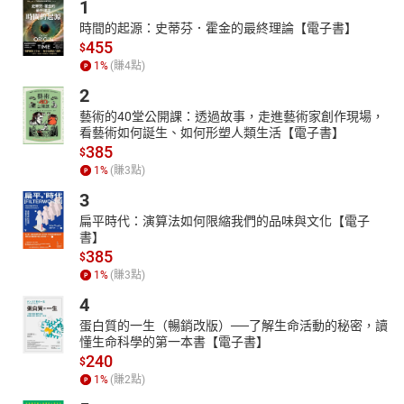
1
時間的起源：史蒂芬．霍金的最終理論【電子書】
455
$
1
%
(賺
4
點)
2
藝術的40堂公開課：透過故事，走進藝術家創作現場，
看藝術如何誕生、如何形塑人類生活【電子書】
385
$
1
%
(賺
3
點)
3
扁平時代：演算法如何限縮我們的品味與文化【電子
書】
385
$
1
%
(賺
3
點)
4
蛋白質的一生（暢銷改版）──了解生命活動的秘密，讀
懂生命科學的第一本書【電子書】
240
$
1
%
(賺
2
點)