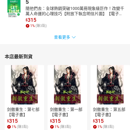
5
隨他們去：全球熱銷突破1000萬冊現象級巨作！改變千
萬人命運的心理技巧【附放下執念明信片圖】【電子
書】
315
$
1
%
(賺
3
點)
查看更多
本店最新到貨
剑傲重生：第七部
剑傲重生：第一部
剑傲重生：第五部
【電子書】
【電子書】
【電子書】
315
315
315
$
$
$
1
%
(賺
3
點)
1
%
(賺
3
點)
1
%
(賺
3
點)