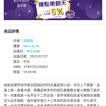
商品詳情
作者：
岳观铭
講者：
San Liu Jiu
出版社：
Storyside
出版日期：2022/07/27
語言：中文
ISBN：9789152185421
時長：10:28:39
由新加坡年轻作家岳观铭创作的长篇武侠小说，共分上下两册，这
是上册。故事大纲：称霸武林多年的绿石毒教教主崔小艳狠下追杀
令，对象竟是一名年仅十二的女孩，青年侠客向岳凌与妹妹向海璐
仗义出手相助，竟尔逐步卷入十三年前的欢乐草风波，并引来丐
帮、大运河霸的追杀。向岳凌两兄妹带领女孩逃亡途中，不期遇上