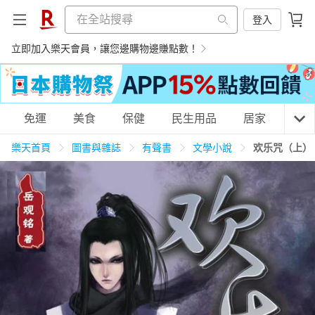
登入
立即加入樂天會員，讓您邊購物邊賺點數！
購物網分類
免運
美食
保健
民生用品
居家
3C
樂天首頁
圖書與雜誌
有聲書
文學小說
欢乐咒（上）
天天免運
美食蛋糕
養生保健
民生用品
居家生活
3C家電
運動休閒
親子玩具
女裝
男裝
化妝保養
情趣用品