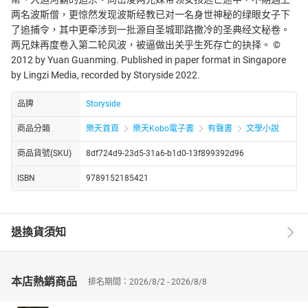
两名波斯僧，更惊然发现波斯经教已对一名身世神秘的绿眼女子下
了追捕令，其中更牵涉到一批源自圣城耶路撒冷的圣典经文秘卷。
两兄妹再度卷入第二轮风波，被逼做出关乎生死存亡的抉择。 ©
2012 by Yuan Guanming. Published in paper format in Singapore
by Lingzi Media, recorded by Storyside 2022.
品牌
Storyside
商品分類
樂天首頁
樂天Kobo電子書
有聲書
文學小說
商品貨號(SKU)
8df724d9-23d5-31a6-b1d0-13f899392d96
ISBN
9789152185421
退換貨須知
本店熱銷商品
排名期間：2026/8/2 - 2026/8/8