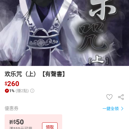
日本購物
電子/紙本書
HOT
欢乐咒（上）【有聲書】
260
$
1%
(賺2點)
優惠券
一鍵全領
50
$
折
領取
滿555元可用