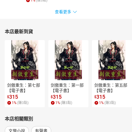
1
%
(賺
3
點)
查看更多
本店最新到貨
剑傲重生：第七部
剑傲重生：第一部
剑傲重生：第五部
【電子書】
【電子書】
【電子書】
315
315
315
$
$
$
1
%
(賺
3
點)
1
%
(賺
3
點)
1
%
(賺
3
點)
本店相關類別
文學小說
有聲書