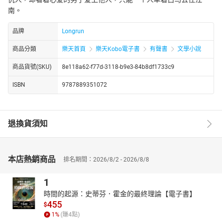
南。
品牌
Longrun
商品分類
樂天首頁
樂天Kobo電子書
有聲書
文學小說
商品貨號(SKU)
8e118a62-f77d-3118-b9e3-84b8df1733c9
ISBN
9787889351072
退換貨須知
本店熱銷商品
排名期間：2026/8/2 - 2026/8/8
1
時間的起源：史蒂芬．霍金的最終理論【電子書】
455
$
1
%
(賺
4
點)