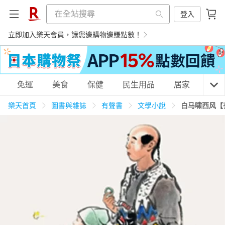
登入
立即加入樂天會員，讓您邊購物邊賺點數！
購物網分類
免運
美食
保健
民生用品
居家
3C
樂天首頁
圖書與雜誌
有聲書
文學小說
白马啸西风【
天天免運
美食蛋糕
養生保健
民生用品
居家生活
3C家電
運動休閒
親子玩具
女裝
男裝
化妝保養
情趣用品