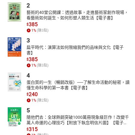
2
藝術的40堂公開課：透過故事，走進藝術家創作現場，
看藝術如何誕生、如何形塑人類生活【電子書】
385
$
1
%
(賺
3
點)
3
扁平時代：演算法如何限縮我們的品味與文化【電子
書】
385
$
1
%
(賺
3
點)
4
蛋白質的一生（暢銷改版）──了解生命活動的秘密，讀
懂生命科學的第一本書【電子書】
240
$
1
%
(賺
2
點)
5
隨他們去：全球熱銷突破1000萬冊現象級巨作！改變千
萬人命運的心理技巧【附放下執念明信片圖】【電子
書】
315
$