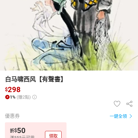
日本購物
電子/紙本書
HOT
白马啸西风【有聲書】
298
$
1%
(賺2點)
優惠券
一鍵全領
50
$
折
領取
滿555元可用