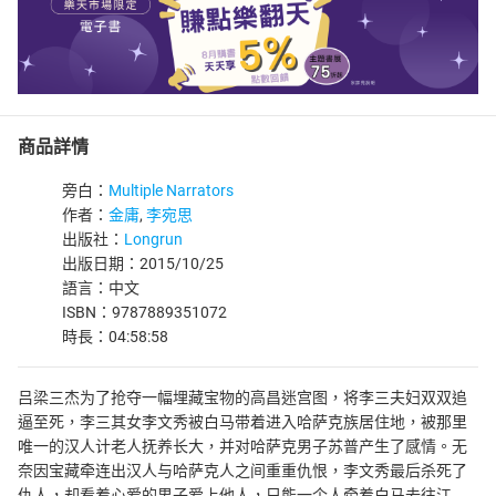
商品詳情
旁白：
Multiple Narrators
作者：
金庸
,
李宛思
出版社：
Longrun
出版日期：2015/10/25
語言：中文
ISBN：9787889351072
時長：04:58:58
吕梁三杰为了抢夺一幅埋藏宝物的高昌迷宫图，将李三夫妇双双追
逼至死，李三其女李文秀被白马带着进入哈萨克族居住地，被那里
唯一的汉人计老人抚养长大，并对哈萨克男子苏普产生了感情。无
奈因宝藏牵连出汉人与哈萨克人之间重重仇恨，李文秀最后杀死了
仇人，却看着心爱的男子爱上他人，只能一个人牵着白马去往江