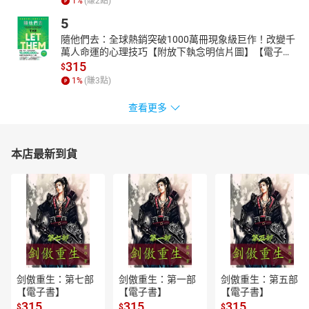
1
%
(賺
2
點)
5
隨他們去：全球熱銷突破1000萬冊現象級巨作！改變千
萬人命運的心理技巧【附放下執念明信片圖】【電子
書】
315
$
1
%
(賺
3
點)
查看更多
本店最新到貨
剑傲重生：第七部
剑傲重生：第一部
剑傲重生：第五部
【電子書】
【電子書】
【電子書】
315
315
315
$
$
$