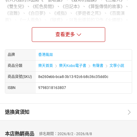
《雙生兒》、《紅色房間》、《日記本》、《算盤傳情的故事》、
《盜難》、《白日夢》、《戒指》、《夢遊者之死》、《百面演
員》、《一人兩角》、《疑惑》，以及出道前的习作《火繩槍》。
此短篇集注重严密的逻辑推理，故事结局往往出人意料，充分展现
查看更多
了江户川乱步独特的创作风格。在《兩分銅幣》这篇作品中，两名
失业青年在穷困潦倒的生活中，偶然从两分铜币中发现一张密码，
从而展开一场斗智解谜的游戏，情节紧凑，引人入胜。
品牌
香港胤燚
江户川乱步以其缜密的思维与扣人心弦的故事情节，奠定了他在日
本推理文学中的重要地位。《兩分銅幣》不仅是对推理小说迷的一
商品分類
樂天首頁
樂天Kobo電子書
有聲書
文學小說
次盛宴，亦是对江户川乱步创作才华的一次精彩呈现。读者在翻阅
这些短篇时，仿佛置身于一个个错综复杂的谜团中，与故事中的角
商品貨號(SKU)
8e260ebb-bca8-3b13-92c6-b8c36c35dd0c
色一同思考、推理，最终迎来意想不到的结局。
ISBN
9798318163807
退換貨須知
本店熱銷商品
排名期間：2026/8/2 - 2026/8/8