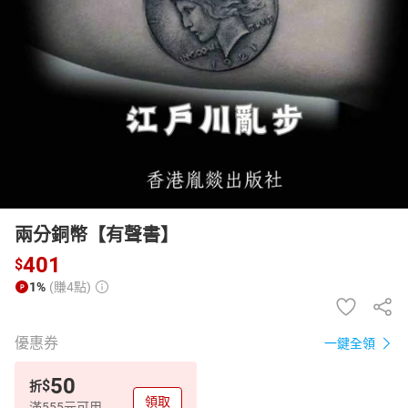
日本購物
電子/紙本書
HOT
兩分銅幣【有聲書】
401
$
1%
(賺4點)
優惠券
一鍵全領
50
$
折
領取
滿555元可用