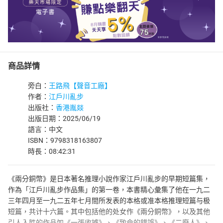
商品詳情
旁白：
王路飛【聲音工廠】
作者：
江戶川亂步
出版社：
香港胤燚
出版日期：2025/06/19
語言：中文
ISBN：9798318163807
時長：08:42:31
《兩分銅幣》是日本著名推理小說作家江戶川亂步的早期短篇集，
作為「江戶川亂步作品集」的第一卷，本書精心彙集了他在一九二
三年四月至一九二五年七月間所发表的本格或准本格推理短篇与极
短篇，共计十六篇。其中包括他的处女作《兩分銅幣》，以及其他
引人入胜的作品如《一張收據》、《致命的錯誤》、《二廢人》、