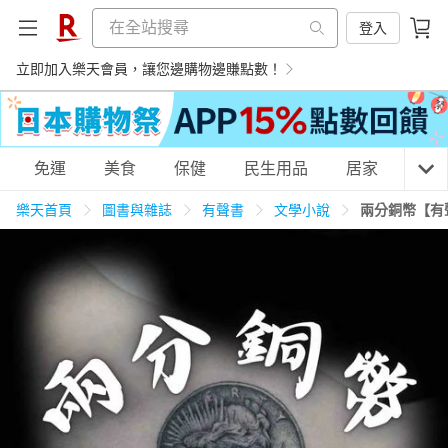
登入
立即加入樂天會員，讓您邊購物邊賺點數！
購物網分類
免運
美食
保健
民生用品
居家
3C
樂天首頁
圖書與雜誌
有聲書
文學小說
兩分銅幣【有
天天免運
美食蛋糕
養生保健
民生用品
居家生活
3C家電
運動休閒
親子玩具
女裝
男裝
化妝保養
情趣用品