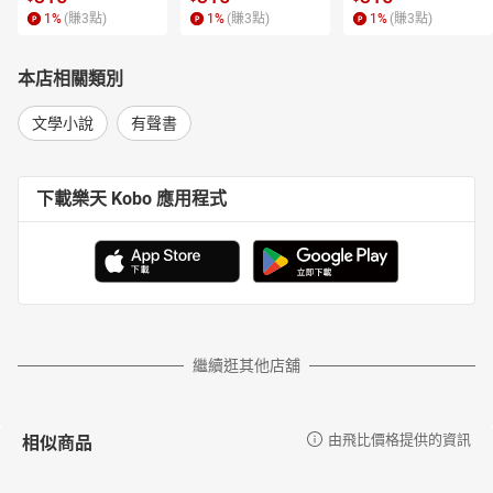
1
%
(賺
3
點)
1
%
(賺
3
點)
1
%
(賺
3
點)
本店相關類別
文學小說
有聲書
下載樂天 Kobo 應用程式
繼續逛其他店舖
相似商品
由飛比價格提供的資訊