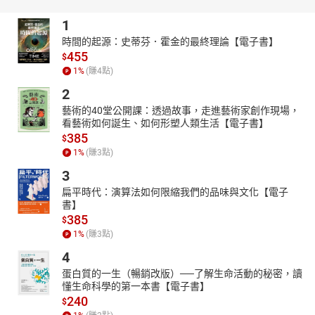
1
時間的起源：史蒂芬．霍金的最終理論【電子書】
455
$
1
%
(賺
4
點)
2
藝術的40堂公開課：透過故事，走進藝術家創作現場，
看藝術如何誕生、如何形塑人類生活【電子書】
385
$
1
%
(賺
3
點)
3
扁平時代：演算法如何限縮我們的品味與文化【電子
書】
385
$
1
%
(賺
3
點)
4
蛋白質的一生（暢銷改版）──了解生命活動的秘密，讀
懂生命科學的第一本書【電子書】
240
$