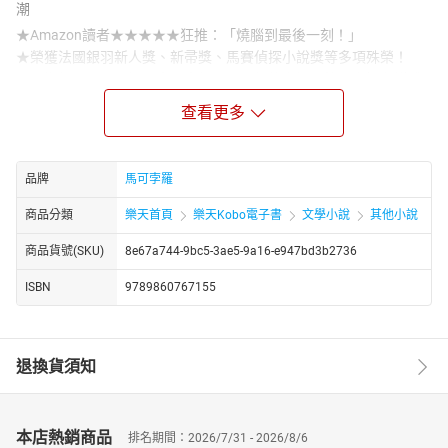
潮
★Amazon讀者★★★★★狂推：「燒腦到最後一刻！」
★榮獲法國銀羽新人獎、新帚獎、馬賽偵探小說獎等多項殊榮！
★《衛報》、《星期日泰晤士報》、《紐約書訊》等國際知名媒體
讚譽推薦！
查看更多
★全球售出11種語文版權，高踞19國暢銷榜！
★電視劇即將開拍！
他把手術刀放在不鏽鋼托盤裡，
品牌
馬可孛羅
俯瞰男孩因恐懼而嘔吐，眼淚大如雨滴直往下淌；
商品分類
樂天首頁
樂天Kobo電子書
文學小說
其他小說
等到終於不哭了，他們就用驚恐與控訴的眼神盯著他看。
〝那棟樓裡的惡魔告訴我，
商品貨號(SKU)
8e67a744-9bc5-3ae5-9a16-e947bd3b2736
必須讓你閉上他媽該死的眼睛……〞
ISBN
9789860767155
美麗的犯罪紀實作家艾蕾克希受邀前往晚宴，得知珠寶設計師好友
莉內雅被殺害，並陳屍在數千公里遠的廢棄船底。駭人的是，屍體
不僅被割喉刨眼、剔除私處毛髮，凶手還在死者手臂刺上了「X」。
等到艾蕾克希趕往現場，才驚覺好友竟有另一面不為人知的私生
退換貨須知
活，以及她死前會晤的祕密情人……
擅於追捕連續殺人犯的犯罪側寫師愛蜜莉，為了追尋震驚英國的男
孩連環謀殺案線索來到瑞典。男孩們的死亡特徵和船底女屍案極為
本店熱銷商品
排名期間：2026/7/31 - 2026/8/6