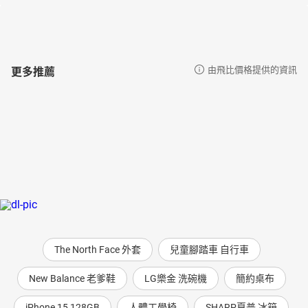
「曲折離奇的連環殺手命案……上乘之作！」──詹姆斯・奧斯瓦爾德
（蘇格蘭麥基爾文學獎入圍作家）
「巧妙的布局，很棒的作品！」──拉納爾・強納森（《黑暗冰島》
系列作者、暢銷犯罪小說家）
更多推薦
由飛比價格提供的資訊
The North Face 外套
兒童腳踏車 自行車
New Balance 老爹鞋
LG樂金 洗碗機
簡約桌布
iPhone 15 128GB
人體工學椅
SHARP夏普 冰箱