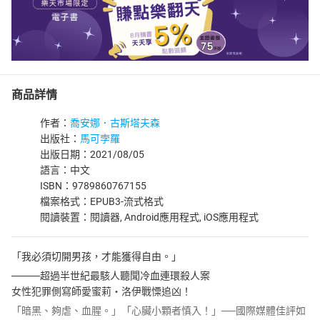
商品詳情
作者：
喬安娜．古斯塔夫森
出版社：
馬可孛羅
出版日期：2021/08/05
語言：中文
ISBN：9789860767155
檔案格式：EPUB3-流式格式
閱讀裝置：閱讀器, Android應用程式, iOS應用程式
「我必須切開男孩，才能獲得自由。」
────超過半世紀最駭人聽聞冷血連環殺人案
女性犯罪側寫師愛蜜莉・洛伊戰慄追凶！
「暗黑、夠虐、血腥。」「心臟小顆者慎入！」──國際媒體佳評如