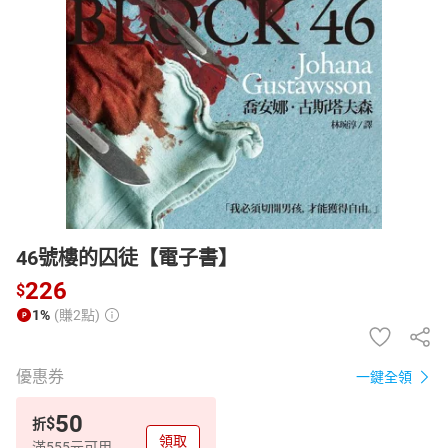
日本購物
電子/紙本書
HOT
46號樓的囚徒【電子書】
226
$
1%
(賺2點)
優惠券
一鍵全領
50
$
折
領取
滿555元可用