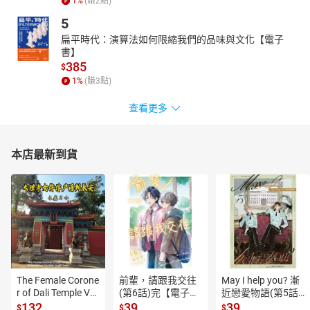
【名家與媒體讀者齊聲推薦年度必看燒腦神作】
1
%
(賺
2
點)
「暗黑、夠虐，以及嗜血。驚心動魄且直指人心。」──《地鐵報》
5
（Metro）
扁平時代：演算法如何限縮我們的品味與文化【電子
書】
「驚人的處女作！」──《紐約書訊》（New York Journal of
385
$
Books）
1
%
(賺
3
點)
「大膽、睿智、衝擊力十足的閱讀經驗。」──《衛報》
（Guardian）
查看更多
「令人驚豔，雙女主破案最佳拍檔！」──《泰晤士報》（The
Times）
本店最新到貨
「豐富、細膩，盛裝滿滿的推理元素。緊張且戰慄十足的虐殺，膽
小的人勿入……還有兩位突出不凡的女主人公，讓你闔上最後一頁後
許久仍難以平復情緒的傑出之作。」──《蘭開夏郡晚報》
（Lancashire Post）
「極度戰慄！」──《Woman’s Own》 週刊
「必須一讀！」──英國《每日快報》（Daily Express）
「懸疑、殘酷，筆鋒帶著漢尼拔的影子，結局卻急轉直下！閱讀過
程中會忍不住四下張望，確認家中門窗是否關好。」──Kingdom
The Female Corone
前輩，請跟我交往
May I help you? 漸
Books Mysteries書評
r of Dali Temple Vo
(第6話)完【電子
近戀愛物語(第5話)
「獨特的敘事，交融出不寒而慄的氛圍，呈現北歐黑暗風格。直接
l.6【有聲書】
書】
【電子書】
132
39
39
$
$
$