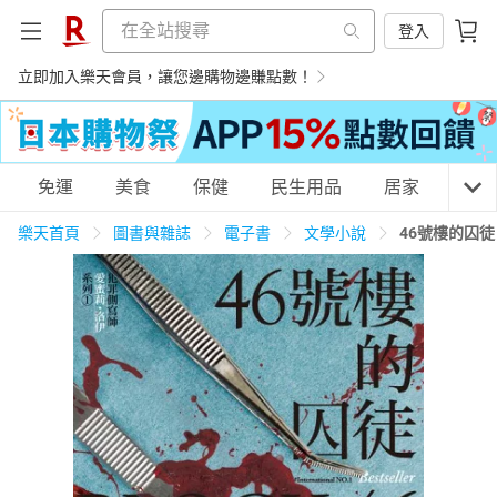
登入
立即加入樂天會員，讓您邊購物邊賺點數！
購物網分類
免運
美食
保健
民生用品
居家
3C
樂天首頁
圖書與雜誌
電子書
文學小說
46號樓的囚
天天免運
美食蛋糕
養生保健
民生用品
居家生活
3C家電
運動休閒
親子玩具
女裝
男裝
化妝保養
情趣用品