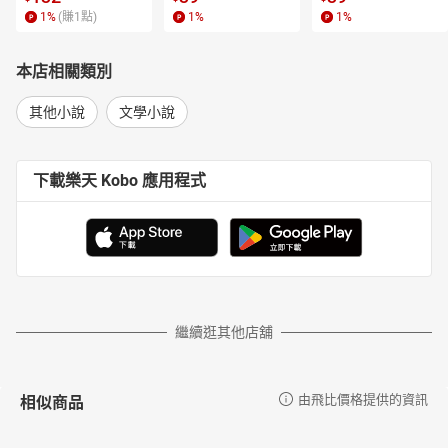
滲入骨頭的恐懼感讓人難以承受，心臟小顆的人慎入，但絕不能錯
1
%
(賺
1
點)
1
%
1
%
過！」──書評網站Crime by the Book
「充滿張力且澈底吸住眼球的閱讀經驗！」──英國Lovereading書
本店相關類別
評網
「囊括犯罪小說所有迷人的元素！」──Off-the-Shelf Books部落格
其他小說
文學小說
「才華洋溢，敘事大膽的驚悚犯罪首部曲。」──羅傑．埃洛里（英
國犯罪小說作家協會匕首獎提名、亞馬遜暢銷驚悚作家）
下載樂天 Kobo 應用程式
「作者的文字宛如身歷血案現場般戰慄，讓人無法移開目光。」──
彼得・詹姆斯（好萊塢知名編劇、暢銷犯罪小說家）
「深入骨髓的殘酷中隱藏細膩的美感，就像噴濺在初雪上的鮮血。
令人驚豔的首部曲！」──麥特．韋索洛夫斯基（蘇格蘭麥基爾文學
獎得主、犯罪小說家）
「緊扣人心……驚人的魅力！」──湯瑪斯・恩格（挪威暢銷犯罪小說
家）
繼續逛其他店舖
「殘酷、迷人、精巧，在這齣駭人的罪案之前，腦力和心智都面臨
最大的挑戰！」──路易絲・畢奇（《衛報》年度選書作家）
相似商品
由飛比價格提供的資訊
「放不下來的一本書。我愛極了！」──馬丁娜・科爾（《星期日泰
晤士報》暢銷犯罪作家）