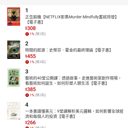
相似，然而其中的細微差異讓她判斷凶手另有其人。
1
隨著一具具受害者屍體接連出現，一名來自集中營謎樣男子的身分
成為破案關鍵，真相也逐漸浮出水面。此時，她敏銳的辦案能力卻
正念殺機【NETFLIX影集Murder Mindfully蓄弒待發】
【電子書】
將她推向了死亡的危險深淵……
308
$
「1945年4月11日之前
1
%
(賺
3
點)
吹過布亨瓦德集中營的風是惡魔的呼吸
2
牛筋製的鞭子驅策如芻狗的囚徒們度日
這是一趟開往死亡的列車
時間的起源：史蒂芬．霍金的最終理論【電子書】
在這趟漫長旅程終點等待瀕死之人的，是地獄
455
$
而這座地獄規畫慎密、井然有序」
1
%
(賺
4
點)
數十年前那棟禁忌陰森的46號樓裡，究竟在進行何種瘋狂驚人的實
3
驗？
藝術的40堂公開課：透過故事，走進藝術家創作現場，
這段不為人知的隱晦過往，又和男孩連環命案及船底女屍案有何牽
看藝術如何誕生、如何形塑人類生活【電子書】
連？
385
$
1
%
(賺
3
點)
動作像貓一樣靈巧且辦案經驗豐富的犯罪側寫師，
以及冷血狡詐、不留絲毫做案痕跡的連環殺人魔，
4
他們的眼前都是怵目驚心、再也無法開口的屍體。
一本書讀懂美元：9堂課解析美元邏輯，如何影響全球經
是犯案側寫師愛蜜莉最終成功偵破謎團逮捕凶手歸案，還是連環殺
濟和每個人的投資【電子書】
手魔繼續逍遙法外尋找他看上的下一個獵物？
266
$