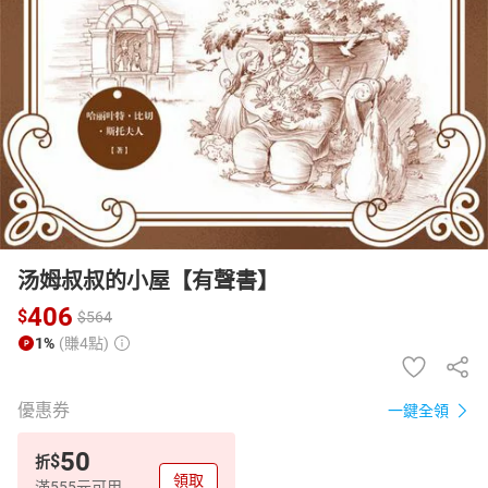
日本購物
電子/紙本書
HOT
汤姆叔叔的小屋【有聲書】
406
$
$
564
1%
(賺4點)
優惠券
一鍵全領
50
$
折
領取
滿555元可用