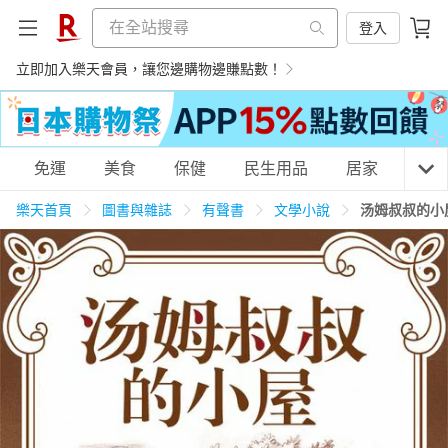
登入
立即加入樂天會員，讓您邊購物邊賺點數！
購物網分類
免運
美食
保健
民生用品
居家
3C
樂天首頁
圖書與雜誌
有聲書
文學小說
汤姆叔叔的小
天天免運
美食蛋糕
養生保健
民生用品
居家生活
3C家電
運動休閒
親子玩具
女裝
男裝
化妝保養
情趣用品