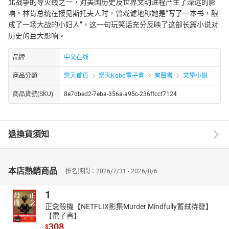
北战争的导火线之一，对美国历史及世界文明进程产生了深远的影
响。林肯总统在接见斯托夫人时，曾戏谑地称她是“写了一本书，酿
成了一场大战的小妇人”，这一句玩笑话充分反映了这部长篇小说对
历史的巨大影响。
品牌
中文在线
商品分類
樂天首頁
樂天Kobo電子書
有聲書
文學小說
商品貨號(SKU)
8e7dbed2-7eba-356a-a95c-236ffccf7124
退換貨須知
本店熱銷商品
排名期間：2026/7/31 - 2026/8/6
1
正念殺機【NETFLIX影集Murder Mindfully蓄弒待發】
【電子書】
308
$