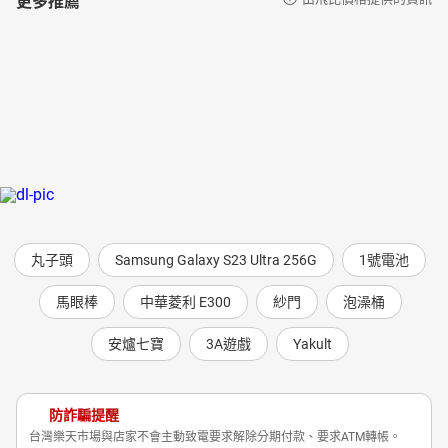
丸子頭
Samsung Galaxy S23 Ultra 256G
1號電池
馬眼棒
中華菱利 E300
紗門
泡澡桶
安爐七寶
3A遊戲
Yakult
防詐騙提醒
台灣樂天市場與店家不會主動致電要求解除分期付款、要求ATM轉帳。