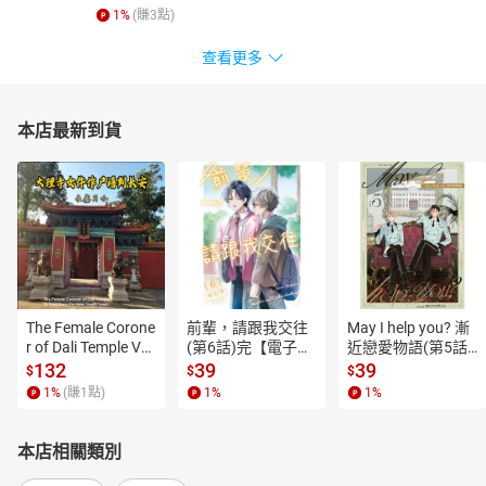
1
%
(賺
3
點)
查看更多
本店最新到貨
The Female Corone
前輩，請跟我交往
May I help you? 漸
r of Dali Temple Vo
(第6話)完【電子
近戀愛物語(第5話)
l.6【有聲書】
書】
【電子書】
132
39
39
$
$
$
1
%
(賺
1
點)
1
%
1
%
本店相關類別