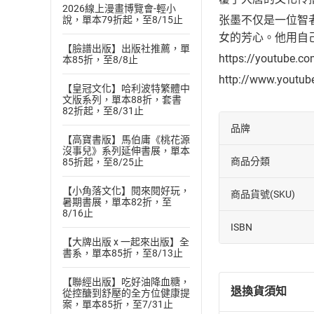
2026線上漫畫博覽會-輕小
张墨不仅是一位智
說，單本79折起，至8/15止
女的芳心。他用自
【臉譜出版】出版社推薦，單
https://youtube.c
本85折，至8/8止
http://www.youtu
【皇冠文化】哈利波特繁體中
文版系列，單本88折，套書
82折起，至8/31止
品牌
【高寶書版】馬伯庸《桃花源
沒事兒》系列延伸書展，單本
商品分類
85折起，至8/25止
【小角落文化】閱來閱好玩，
商品貨號(SKU)
暑期書展，單本82折，至
8/16止
ISBN
【大牌出版 x 一起來出版】全
書系，單本85折，至8/13止
【聯經出版】吃好油降血糖，
退換貨須知
從控醣到舒壓的全方位健康提
案，單本85折，至7/31止