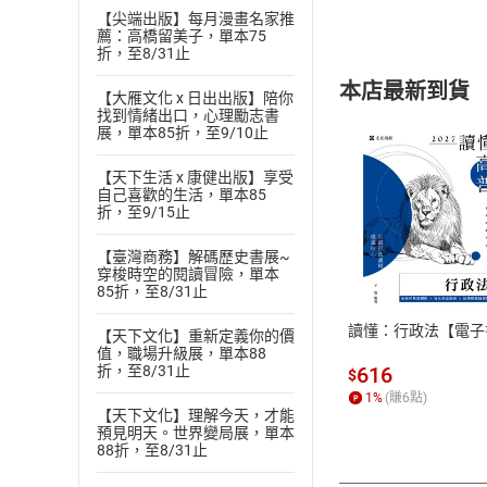
【尖端出版】每月漫畫名家推
薦：高橋留美子，單本75
折，至8/31止
本店最新到貨
【大雁文化 x 日出出版】陪你
找到情緒出口，心理勵志書
展，單本85折，至9/10止
【天下生活 x 康健出版】享受
自己喜歡的生活，單本85
折，至9/15止
付款方
【臺灣商務】解碼歷史書展~
穿梭時空的閱讀冒險，單本
ATM轉帳、信用卡
85折，至8/31止
讀懂：行政法【電子
【天下文化】重新定義你的價
值，職場升級展，單本88
616
折，至8/31止
$
1
%
(賺
6
點)
【天下文化】理解今天，才能
預見明天。世界變局展，單本
88折，至8/31止