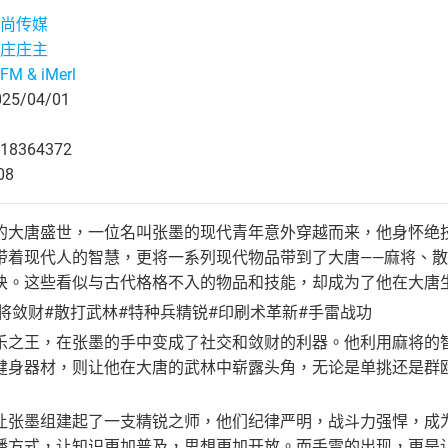
尚传媒
庄庄主
M & iMerl
5/04/01
18364372
08
的大唐盛世，一位名叫张墨的现代青年意外穿越而来，他身怀绝
带着现代人的智慧，更将一系列现代物品带到了大唐——麻将、
诀。这些看似与古代格格不入的物品和技能，却成为了他在大唐
将敛财#散打武林#特种兵精锐#印刷术革新#手雷战功
乐之王，在张墨的手中变成了社交和敛财的利器。他利用麻将的
健身器材，则让他在大唐的武林中崭露头角，无论是单挑还是群
让张墨组建起了一支精锐之师，他们纪律严明，战斗力强悍，成
播方式，让知识更加普及，思想更加开放。而手雷的出现，更是