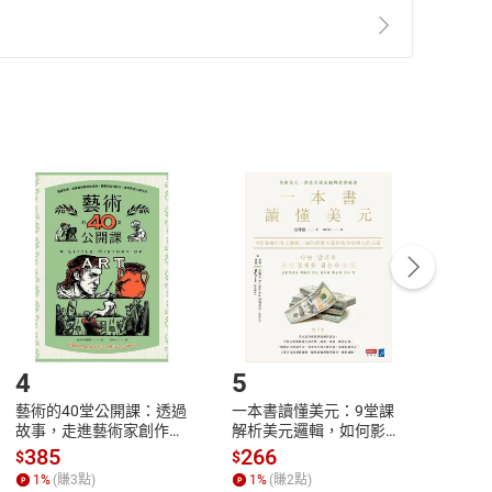
準則
第
2
條第
5
款之規定，「非以有形媒介提供之數位
，不適用消保法第
19
條第
1
項七日內無條件退貨之規
非以有形媒介提供之數位內容，消費者同意若訂購後
付款
方式
完成
訂單
中點選「瀏覽訂單明細」
>
「申請取消訂單
/
退
Payment
Complete
/退貨。
登入帳號，下載書籍後看書
4
5
6
藝術的40堂公開課：透過
一本書讀懂美元：9堂課
本物
故事，走進藝術家創作現
解析美元邏輯，如何影響
說，
場，看藝術如何誕生、如
全球經濟和每個人的投資
來】
385
266
28
$
$
$
何形塑人類生活【電子
【電子書】
1
%
(賺
3
點)
1
%
(賺
2
點)
1
%
書】