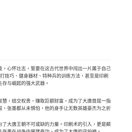
技，心怀壮志，誓要在这古代世界中闯出一片属于自己
散打技巧、健身器材、特种兵的训练方法，甚至是印刷
生存与崛起的强大武器。
智慧，结交权贵，赚取巨额财富，成为了大唐首屈一指
殴，张墨都从未惧怕，他的身手让无数英雄豪杰为之折
为了大唐王朝不可或缺的力量。印刷术的引入，更是颠
让张墨在战争中屡建奇功，成为了大唐的守护神。