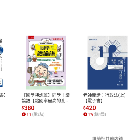
式
退換貨規範
、LINE PAY、AFTEE
本店是否提供消費者保護法七日猶
之權利，遽消費者保護法及通訊交
書】
【國學特訓班】同學！讀
老師開講：行政法(上)
除權合理例外情事適用準則，依商
論語【點閱率最高的孔子
【電子書】
篇】逗趣的文配圖情境式
質各有不同規定。詳細退換貨說明
380
420
$
$
講解，學習聖人老師和學
照各商品說明。
1
%
(賺
3
點)
1
%
(賺
4
點)
霸弟子的高情商，開拓人
詳細說明
生格局！【電子書】
繼續逛其他店舖