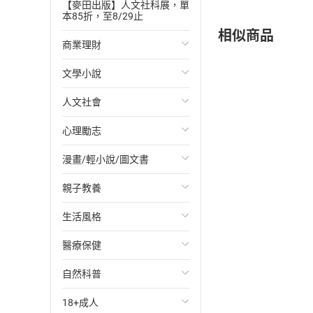
【麥田出版】人文社科展，單
本85折，至8/29止
相似商品
商業理財
文學小說
投資理財
人文社會
經濟/趨勢
歐美文學
心理勵志
財務/金融
日本文學
國際關係
漫畫/輕小說/圖文書
管理/領導
韓國文學
政治
心靈成長/情緒
親子教養
職場工作術
華文文學
社會科學
人際關係
輕小說
生活風格
成功法
經典文學
台灣/中國歷史
兩性關係
奇幻/科幻
教育現場
醫療保健
行銷/廣告
成長/家庭生活小說
日/韓歷史
心理學
愛情故事
兒童文學/故事
飲食/食譜
自然科普
傳記
懸疑/推理小說
其他歷史/史學
職場/社會寫實
兒童科普/學習
健身/美顏
健康/養生
18+成人
商務/商學
科幻/奇幻小說
法律
懸疑/推理
育兒百科
運動/遊戲
常見疾病
生物科學