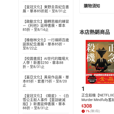
購物須知
【皇冠文化】東野圭吾紀念書
退換貨規定：
展，單本85折起，至8/31止
(
一
)
依
消費
內容或一經提
【啟動文化】翻轉思維的練習
－《利他》延伸書展，單本
購書須知
定。
85折，至8/14止
本店熱銷商品
(
二
)
消費者
且已下載
/
存
【橡樹林文化】一行禪師百歲
挑選
商
誕辰紀念書展，單本85折，
退貨方式：您
至8/22止
Choose
貨」，本店鋪
【校園書房】AI世代的職場大
請注意，樂天
人學！新書$250、單本88
購書後，
折，至8/31止
【蓋亞文化】黃易作品展，單
Step1
本85折、套書75折，至8/20
止
1
正念殺機【NETFLI
【皇冠文化】《曉星》、《白
雪公主殺人事件【童話破滅
Murder Mindfully
版】》新書延伸書展，單本
發】【電子書】
308
$
88折，至8/31止
1
%
(賺
3
點)