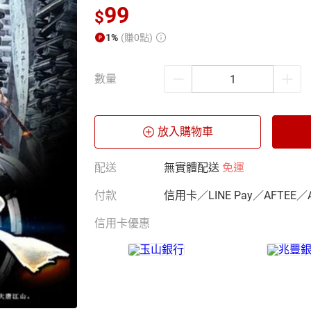
99
$
1%
(賺0點)
數量
放入購物車
配送
無實體配送
免運
付款
信用卡／LINE Pay／AFTEE／
信用卡優惠