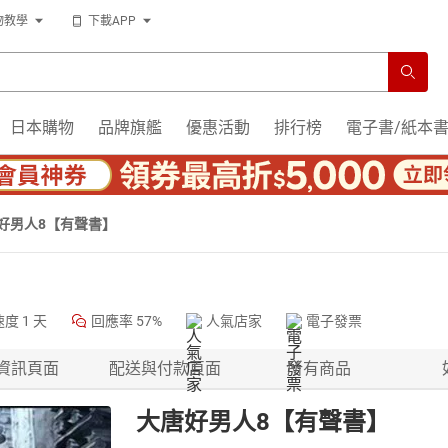
物教學
下載APP
日本購物
品牌旗艦
優惠活動
排行榜
電子書/紙本
好男人8【有聲書】
速度
1 天
回應率
57%
人氣店家
電子發票
資訊頁面
配送與付款頁面
所有商品
大唐好男人8【有聲書】