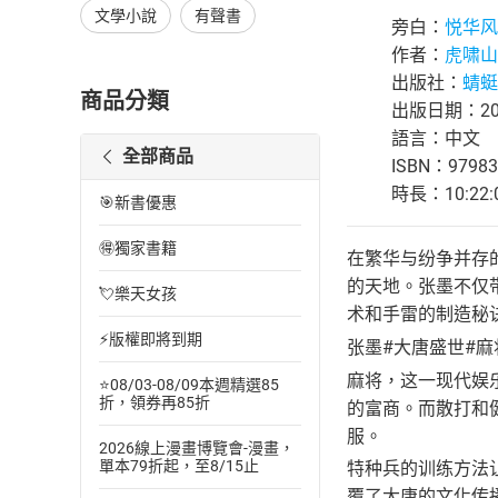
文學小說
有聲書
旁白：
悦华风
作者：
虎啸山
出版社：
蜻蜓F
商品分類
出版日期：202
語言：中文
全部商品
ISBN：97983
時長：10:22:
🎯新書優惠
🉐獨家書籍
在繁华与纷争并存
的天地。张墨不仅
💘樂天女孩
术和手雷的制造秘
⚡版權即將到期
张墨#大唐盛世#麻
麻将，这一现代娱
⭐08/03-08/09本週精選85
折，領券再85折
的富商。而散打和
服。
2026線上漫畫博覽會-漫畫，
單本79折起，至8/15止
特种兵的训练方法
覆了大唐的文化传