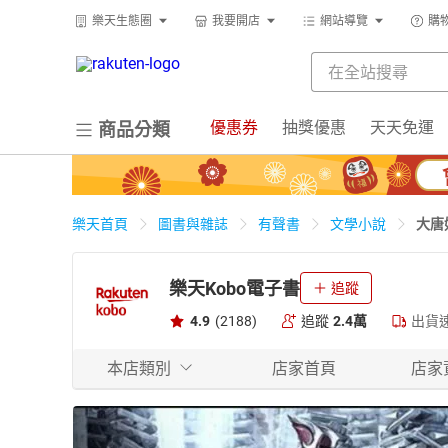
樂天生態圈
我要開店
網站導覽
購
優惠券
抽獎優惠
天天免運
商品分類
大唐
樂天首頁
圖書與雜誌
有聲書
文學小說
樂天Kobo電子書
追蹤
4.9
(2188)
追蹤
2.4萬
出貨
本店類別
店家首頁
店家