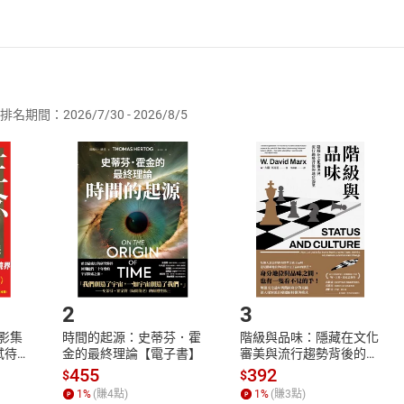
者保護法
第
19
條第
1
項後段
暨
通訊交易解除權合理例外情事適用
供即為完成之線上服務，經消費者事先同意始提供。」 之商品
排名期間：2026/7/30 - 2026/8/5
訂購本店鋪之商品即代表知悉本店鋪所銷售之商品為電子書，屬
取電子書，不得請求退貨退款。
品
放入
購物車
登入
帳號
欲取消訂單或辦理退貨時，請登入樂天市場，並於「我的訂單」
Shopping cart
Login
將依您的申請進行審核，待審核通過後將為您辦理退款事宜。
市場須以整筆訂單為單位進行取消/退貨，恕無法以單支商品取消
如何開始使用？
.選擇閱讀載具
Step2.
2
3
X影集
時間的起源：史蒂芬．霍
階級與品味：隱藏在文化
蓄弒待
金的最終理論【電子書】
審美與流行趨勢背後的地
位渴望【電子書】
455
392
$
$
1
%
(賺
4
點)
1
%
(賺
3
點)