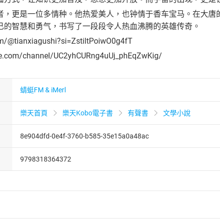
者，更是一位多情种。他热爱美人，也钟情于香车宝马。在大唐
己的智慧和勇气，书写了一段段令人热血沸腾的英雄传奇。
om/@tianxiagushi?si=ZstiltPoiwO0g4fT
be.com/channel/UC2yhCURng4uUj_phEqZwKig/
蜻蜓FM & iMerl
樂天首頁
樂天Kobo電子書
有聲書
文學小說
8e904dfd-0e4f-3760-b585-35e15a0a48ac
9798318364372