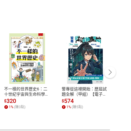
客服資訊
豫期
服務時間：週一到週五 10:00-12:00、
易解
13:00-17:00 (國定假日及例假日休息)
不一樣的世界歷史6：二
警專從這裡開始：歷屆試
理財周
品性
客服電話：0080-1857077
十世紀宇宙與生命科學大
題全解（甲組）【電子
去槓桿
進步【電子書】
書】
股 黃
請參
客服信箱：
聯絡店家
320
574
16
$
$
$
書】
1
%
(賺
3
點)
1
%
(賺
5
點)
1
%