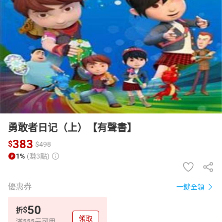
日本購物
電子/紙本書
HOT
勇敢者日记（上）【有聲書】
383
$
$
498
1%
(賺3點)
優惠券
一鍵全領
50
$
折
領取
滿555元可用