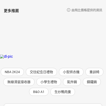
更多推薦
由飛比價格提供的資訊
NBA 2K24
交往紀念日禮物
小型烘衣機
重訓椅
無線滑鼠接收器
小學生禮物
氣炸鍋
鑄鐵鍋
B&O A1
生炒鴨肉羹