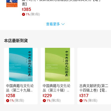
書】
385
$
1
%
(賺
3
點)
查看更多
本店最新到貨
中国典籍与文化论
中国典籍与文化论
古典文献研究(第二
丛（第二十九辑）
丛（第三十辑）
十四辑上卷)【電子
【電子書】
【電子書】
書】
258
229
317
$
$
$
1
%
(賺
2
點)
1
%
(賺
2
點)
1
%
(賺
3
點)