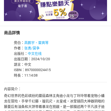
商品詳情
旁白：
高鹏宇、雷爽等
作者：
张勇/莫争
出版社：
中文在线
出版日期：2024/10/20
語言：中文
ISBN：8970000024415
時長：11:14:08
内容简介：
奇幻世界的色彩缤纷的蘑菇森林主角迪小龙与丁玲玲带着宠物小蟠
龙在冒险，手举千幻藤，璇玑尺，炎皇戒，冰莹镜四大神器阴暗的
藤蔓后有油条和大饼带着暴龙在觊觎。是一部描述两个平凡孩子迪