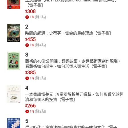
【電子書】
308
$
1
%
(賺
3
點)
2
時間的起源：史蒂芬．霍金的最終理論【電子書】
455
$
1
%
(賺
4
點)
3
藝術的40堂公開課：透過故事，走進藝術家創作現場，
看藝術如何誕生、如何形塑人類生活【電子書】
385
$
1
%
(賺
3
點)
4
一本書讀懂美元：9堂課解析美元邏輯，如何影響全球經
濟和每個人的投資【電子書】
266
$
1
%
(賺
2
點)
5
扁平時代：演算法如何限縮我們的品味與文化【電子