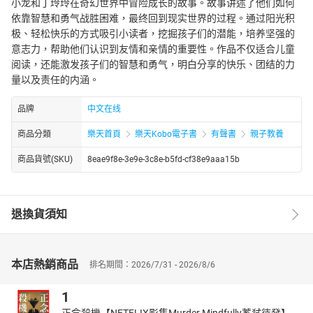
小龙和丁玲玲在奇幻世界中冒险成长的故事。故事讲述了他们如何
依靠智慧和勇气战胜困难，最终回到现实世界的过程。通过阳光积
极、轻松快乐的方式吸引小读者，挖掘孩子们的潜能，培养坚强的
意志力，帮助他们认识到友情和亲情的重要性。作品不仅适合儿童
阅读，还能激发孩子们的智慧和勇气，明白分享的快乐、团结的力
量以及责任的内涵。
品牌
中文在线
商品分類
樂天首頁
樂天Kobo電子書
有聲書
親子教養
商品貨號(SKU)
8eae9f8e-3e9e-3c8e-b5fd-cf38e9aaa15b
退換貨須知
本店熱銷商品
排名期間：2026/7/31 - 2026/8/6
1
正念殺機【NETFLIX影集Murder Mindfully蓄弒待發】