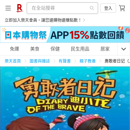
登入
立即加入樂天會員，讓您邊購物邊賺點數！
購物網分類
免運
美食
保健
民生用品
居家
3C
樂天首頁
圖書與雜誌
有聲書
親子教養
勇敢者日记（
天天免運
美食蛋糕
養生保健
民生用品
居家生活
3C家電
運動休閒
親子玩具
女裝
男裝
化妝保養
情趣用品