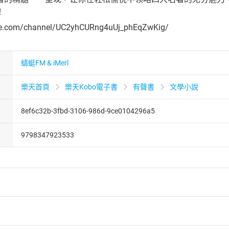
！
be.com/channel/UC2yhCURng4uUj_phEqZwKig/
蜻蜓FM & iMerl
樂天首頁
樂天Kobo電子書
有聲書
文學小說
8ef6c32b-3fbd-3106-986d-9ce0104296a5
9798347923533
者保護法
第
19
條第
1
項後段
暨
通訊交易解除權合理例外情事適用