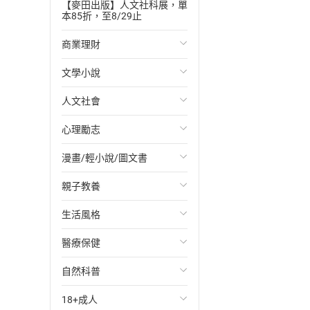
【麥田出版】人文社科展，單
本85折，至8/29止
商業理財
文學小說
投資理財
人文社會
經濟/趨勢
歐美文學
心理勵志
財務/金融
日本文學
國際關係
漫畫/輕小說/圖文書
管理/領導
韓國文學
政治
心靈成長/情緒
親子教養
職場工作術
華文文學
社會科學
人際關係
輕小說
生活風格
成功法
經典文學
台灣/中國歷史
兩性關係
奇幻/科幻
教育現場
醫療保健
行銷/廣告
成長/家庭生活小說
日/韓歷史
心理學
愛情故事
兒童文學/故事
飲食/食譜
自然科普
傳記
懸疑/推理小說
其他歷史/史學
職場/社會寫實
兒童科普/學習
健身/美顏
健康/養生
18+成人
商務/商學
科幻/奇幻小說
法律
懸疑/推理
育兒百科
運動/遊戲
常見疾病
生物科學