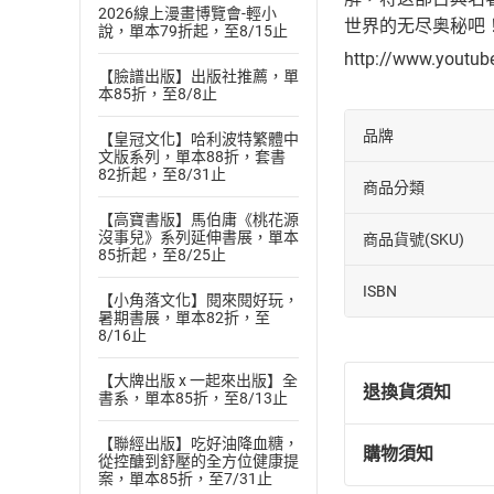
2026線上漫畫博覽會-輕小
世界的无尽奥秘吧
說，單本79折起，至8/15止
http://www.youtu
【臉譜出版】出版社推薦，單
本85折，至8/8止
品牌
【皇冠文化】哈利波特繁體中
文版系列，單本88折，套書
82折起，至8/31止
商品分類
【高寶書版】馬伯庸《桃花源
沒事兒》系列延伸書展，單本
商品貨號(SKU)
85折起，至8/25止
ISBN
【小角落文化】閱來閱好玩，
暑期書展，單本82折，至
8/16止
【大牌出版 x 一起來出版】全
退換貨須知
書系，單本85折，至8/13止
【聯經出版】吃好油降血糖，
購物須知
從控醣到舒壓的全方位健康提
退換貨規定：
案，單本85折，至7/31止
(
一
)
依
消費