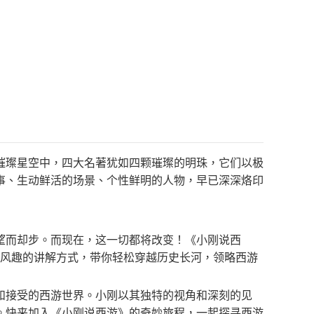
璀璨星空中，四大名著犹如四颗璀璨的明珠，它们以极
事、生动鲜活的场景、个性鲜明的人物，早已深深烙印
望而却步。而现在，这一切都将改变！《小刚说西
默风趣的讲解方式，带你轻松穿越历史长河，领略西游
和接受的西游世界。小刚以其独特的视角和深刻的见
。快来加入《小刚说西游》的奇妙旅程，一起探寻西游