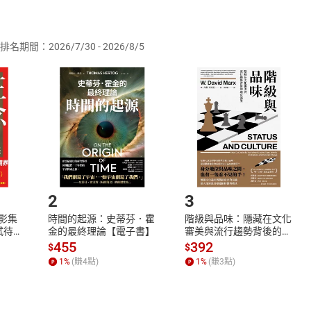
供即為完成之線上服務，經消費者事先同意始提供。」 之商品
排名期間：2026/7/30 - 2026/8/5
訂購本店鋪之商品即代表知悉本店鋪所銷售之商品為電子書，屬
取電子書，不得請求退貨退款。
品
放入
購物車
登入
帳號
欲取消訂單或辦理退貨時，請登入樂天市場，並於「我的訂單」
Shopping cart
Login
將依您的申請進行審核，待審核通過後將為您辦理退款事宜。
市場須以整筆訂單為單位進行取消/退貨，恕無法以單支商品取消
如何開始使用？
.選擇閱讀載具
Step2.
2
3
X影集
時間的起源：史蒂芬．霍
階級與品味：隱藏在文化
蓄弒待
金的最終理論【電子書】
審美與流行趨勢背後的地
位渴望【電子書】
455
392
$
$
1
%
(賺
4
點)
1
%
(賺
3
點)