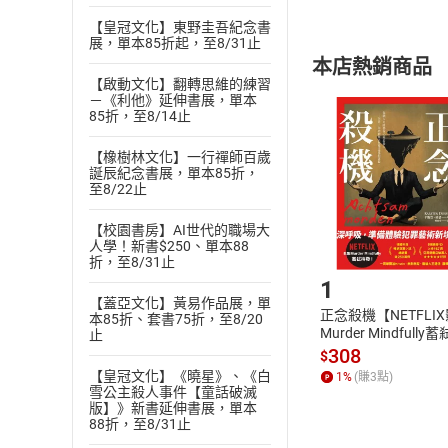
內容或一經提
【皇冠文化】東野圭吾紀念書
購書須知
展，單本85折起，至8/31止
定。
本店熱銷商品
(
二
)
消費者
【啟動文化】翻轉思維的練習
且已下載
/
存
－《利他》延伸書展，單本
挑選
商
85折，至8/14止
退貨方式：您
Choose
貨」，本店鋪
【橡樹林文化】一行禪師百歲
誕辰紀念書展，單本85折，
請注意，樂天
至8/22止
購書後，
【校園書房】AI世代的職場大
人學！新書$250、單本88
Step1
折，至8/31止
1
【蓋亞文化】黃易作品展，單
正念殺機【NETFLI
本85折、套書75折，至8/20
Murder Mindfully
止
發】【電子書】
308
$
【皇冠文化】《曉星》、《白
1
%
(賺
3
點)
雪公主殺人事件【童話破滅
版】》新書延伸書展，單本
88折，至8/31止