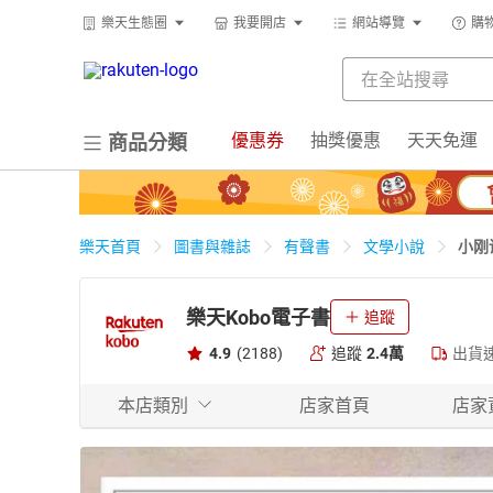
樂天生態圈
我要開店
網站導覽
購
優惠券
抽獎優惠
天天免運
商品分類
小刚
樂天首頁
圖書與雜誌
有聲書
文學小說
樂天Kobo電子書
追蹤
4.9
(2188)
追蹤
2.4萬
出貨
本店類別
店家首頁
店家