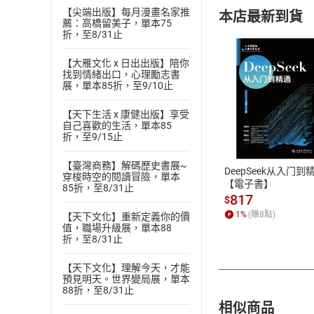
【尖端出版】每月漫畫名家推
本店最新到貨
薦：高橋留美子，單本75
折，至8/31止
【大雁文化 x 日出出版】陪你
找到情緒出口，心理勵志書
展，單本85折，至9/10止
付款方
【天下生活 x 康健出版】享受
自己喜歡的生活，單本85
折，至9/15止
ATM轉帳、信用卡
【臺灣商務】解碼歷史書展~
DeepSeek从入门到
穿梭時空的閱讀冒險，單本
【電子書】
85折，至8/31止
817
$
1
%
(賺
8
點)
【天下文化】重新定義你的價
值，職場升級展，單本88
折，至8/31止
【天下文化】理解今天，才能
預見明天。世界變局展，單本
88折，至8/31止
相似商品