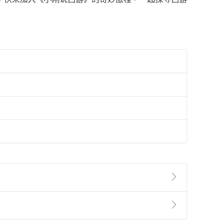
準則
第
2
條第
5
款之規定，「非以有形媒介提供之數位