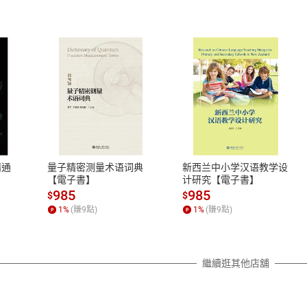
式
退換貨規範
、LINE PAY、AFTEE
本店是否提供消費者保護法七日猶
之權利，遽消費者保護法及通訊交
精通
量子精密测量术语词典
新西兰中小学汉语教学设
除權合理例外情事適用準則，依商
【電子書】
计研究【電子書】
質各有不同規定。詳細退換貨說明
985
985
$
$
照各商品說明。
1
%
(賺
9
點)
1
%
(賺
9
點)
詳細說明
繼續逛其他店舖