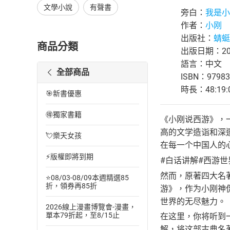
文學小說
有聲書
旁白：
我是小
作者：
小刚
出版社：
蜻蜓F
商品分類
出版日期：202
語言：中文
全部商品
ISBN：97983
時長：48:19:
🎯新書優惠
🉐獨家書籍
《小刚说西游》，
高的文学造诣和深
💘樂天女孩
在每一个中国人的
⚡版權即將到期
#白话讲解#西游世
然而，原著四大名
⭐08/03-08/09本週精選85
折，領券再85折
游》，作为小刚神
世界的无尽魅力。
2026線上漫畫博覽會-漫畫，
單本79折起，至8/15止
在这里，你将听到
解，将这部古典名