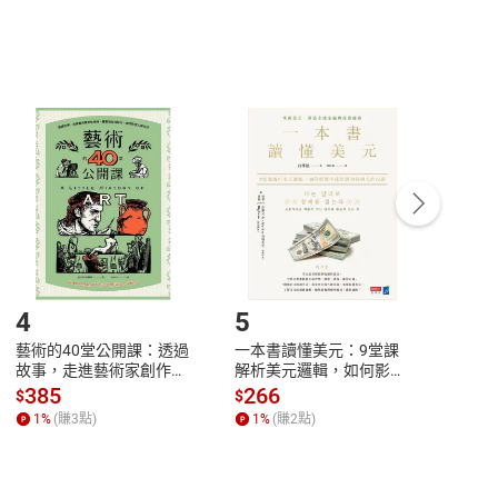
，不適用消保法第
19
條第
1
項七日內無條件退貨之規
非以有形媒介提供之數位內容，消費者同意若訂購後
付款
方式
完成
訂單
中點選「瀏覽訂單明細」
>
「申請取消訂單
/
退
Payment
Complete
/退貨。
登入帳號，下載書籍後看書
4
5
6
藝術的40堂公開課：透過
一本書讀懂美元：9堂課
本物
故事，走進藝術家創作現
解析美元邏輯，如何影響
說，
場，看藝術如何誕生、如
全球經濟和每個人的投資
來】
385
266
28
$
$
$
何形塑人類生活【電子
【電子書】
1
%
(賺
3
點)
1
%
(賺
2
點)
1
%
書】