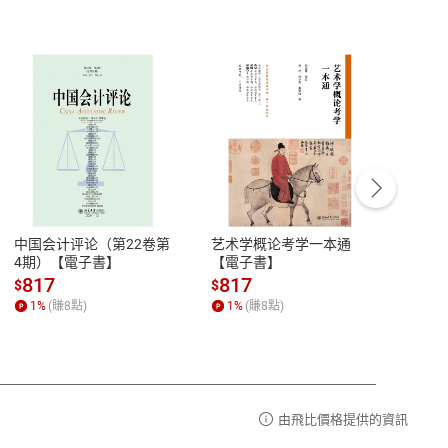
客服資訊
豫期
服務時間：週一到週五 10:00-12:00、
易解
13:00-17:00 (國定假日及例假日休息)
中国会计评论（第22卷第
艺术学概论考学一本通
Ori
品性
客服電話：0080-1857077
4期）【電子書】
【電子書】
图与
【電
請參
客服信箱：
聯絡店家
817
817
81
$
$
$
1
%
(賺
8
點)
1
%
(賺
8
點)
1
%
由飛比價格提供的資訊