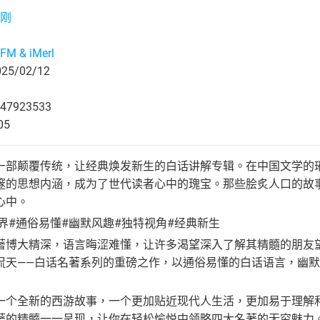
刚
M & iMerl
5/02/12
47923533
05
一部颠覆传统，让经典焕发新生的白话讲解专辑。在中国文学的
邃的思想内涵，成为了世代读者心中的瑰宝。那些脍炙人口的故
心中。
界#通俗易懂#幽默风趣#独特视角#经典新生
著博大精深，语言晦涩难懂，让许多渴望深入了解其精髓的朋友
侃天——白话名著系列的重磅之作，以通俗易懂的白话语言，幽
一个全新的西游故事，一个更加贴近现代人生活，更加易于理解
著的精髓一一呈现，让你在轻松愉悦中领略四大名著的无穷魅力