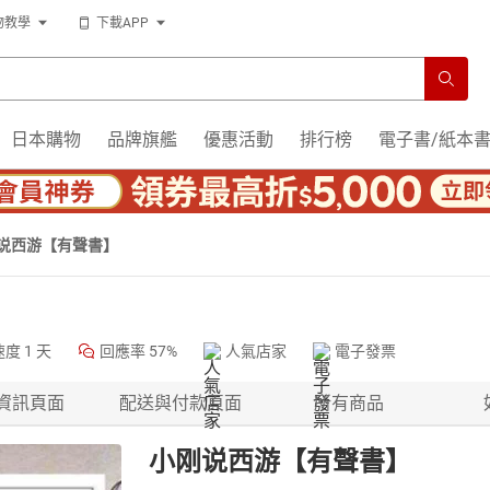
物教學
下載APP
日本購物
品牌旗艦
優惠活動
排行榜
電子書/紙本
说西游【有聲書】
速度
1 天
回應率
57%
人氣店家
電子發票
資訊頁面
配送與付款頁面
所有商品
小刚说西游【有聲書】