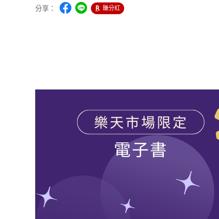
分享：
賺分紅