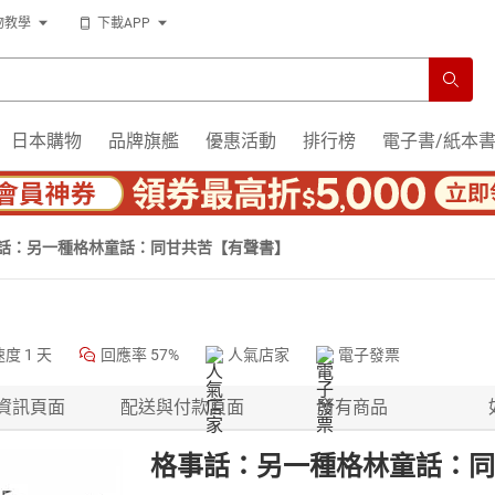
物教學
下載APP
日本購物
品牌旗艦
優惠活動
排行榜
電子書/紙本
話：另一種格林童話：同甘共苦【有聲書】
速度
1 天
回應率
57%
人氣店家
電子發票
資訊頁面
配送與付款頁面
所有商品
格事話：另一種格林童話：同