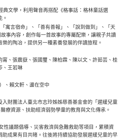
經典文學，利用聲音再搭配《格事話：格林童話選
能。
、「寓言宿命」、「善有善報」、「說到做到」、「天
別故事內容，創作每一首故事的專屬配樂，讓親子共讀
音樂的陶冶，提供另一種素養發展的伴讀旅程。
鈞甯、張震嶽、張國璽、陳柏霖、陳以文、許茹芸、桂
莎、王若琳
HSU）、賴文軒、盪在空中
投入財團法人臺北市志玲姊姊慈善基金會的「遲緩兒童
習與醫療資源、扶助經濟弱勢學童的教育與文化傳承。
、女性議題倡導、災害救濟與急難救助等項目，累積資
捐助成果有目共睹。往後將持續協助發展遲緩兒童的早