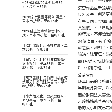
聲，製作不一樣的
⭐08/03-08/09本週精選85
折，領券再85折
這套作品重新錄製
集》文字，創造更
2026線上漫畫博覽會-漫畫，
單本79折起，至8/15止
有聲書同步架構出
真無敵」、「惡魔
2026線上漫畫博覽會-輕小
的時光，不僅透過
說，單本79折起，至8/15止
24位演員、歌手 
【臉譜出版】出版社推薦，單
蘇慧倫、魏如萱、
本85折，至8/8止
綸鎂、徐若瑄、馬
【皇冠文化】哈利波特繁體中
8組音樂人 特製
文版系列，單本88折，套書
Cheer(謝青翰）、
82折起，至8/31止
公益合作
【高寶書版】馬伯庸《桃花源
騷耳出品的《格事
沒事兒》系列延伸書展，單本
85折起，至8/25止
早期療育計畫」以
關於財團法人臺北
【小角落文化】閱來閱好玩，
暑期書展，單本82折，至
志玲姊姊慈善基金
8/16止
助的大小朋友已超