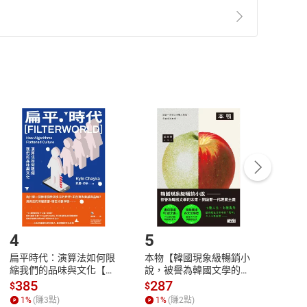
準則
第
2
條第
5
款之規定，「非以有形媒介提供之數位
，不適用消保法第
19
條第
1
項七日內無條件退貨之規
非以有形媒介提供之數位內容，消費者同意若訂購後
付款
方式
完成
訂單
中點選「瀏覽訂單明細」
>
「申請取消訂單
/
退
Payment
Complete
/退貨。
登入帳號，下載書籍後看書
4
5
6
扁平時代：演算法如何限
本物【韓國現象級暢銷小
蛋白
縮我們的品味與文化【電
說，被譽為韓國文學的未
版）─
子書】
來】【電子書】
秘密
385
287
24
$
$
$
一本
1
%
(賺
3
點)
1
%
(賺
2
點)
1
%