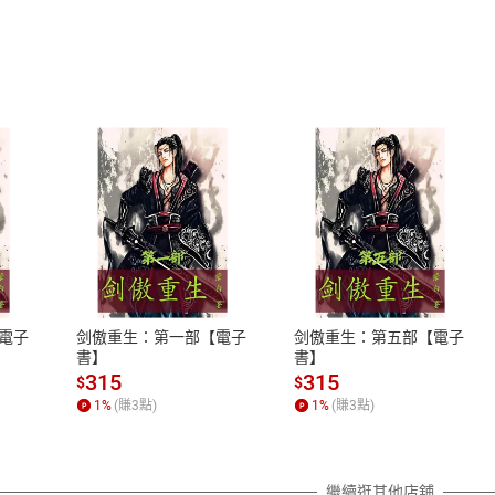
式
退換貨規範
、LINE PAY、AFTEE
本店是否提供消費者保護法七日猶
之權利，遽消費者保護法及通訊交
電子
剑傲重生：第一部【電子
剑傲重生：第五部【電子
除權合理例外情事適用準則，依商
書】
書】
質各有不同規定。詳細退換貨說明
315
315
$
$
照各商品說明。
1
%
(賺
3
點)
1
%
(賺
3
點)
詳細說明
繼續逛其他店舖