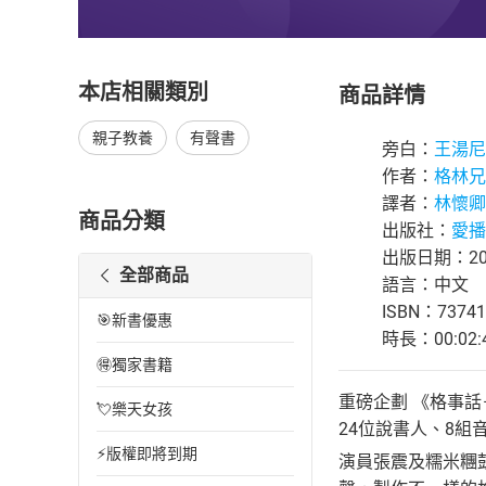
本店相關類別
商品詳情
親子教養
有聲書
旁白：
王湯尼
作者：
格林兄
譯者：
林懷卿
商品分類
出版社：
愛播
出版日期：202
全部商品
語言：中文
ISBN：73741
🎯新書優惠
時長：00:02:
🉐獨家書籍
重磅企劃 《格事話
💘樂天女孩
24位說書人、8組
⚡版權即將到期
演員張震及糯米糰