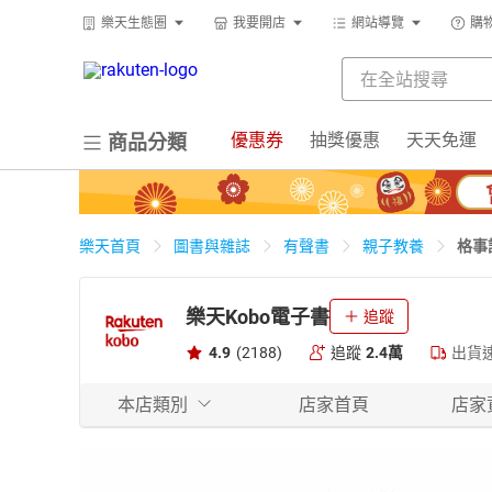
樂天生態圈
我要開店
網站導覽
購
優惠券
抽獎優惠
天天免運
商品分類
格事
樂天首頁
圖書與雜誌
有聲書
親子教養
樂天Kobo電子書
追蹤
4.9
(2188)
追蹤
2.4萬
出貨
本店類別
店家首頁
店家