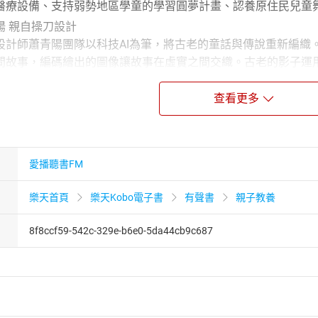
醫療設備、支持弱勢地區學童的學習圓夢計畫、認養原住民兒童
陽 親自操刀設計
設計師蕭青陽團隊以科技AI為筆，將古老的童話與傳說重新編織
間故事，編碼繪出的圖像讓故事在虛實之間交織。古老的影子運用
迷霧中重新發現了逝去的童年夢境。
查看更多
格林童話》數位專輯封面與實體專輯設計
片封套，合作歌手包括宋祖英、周杰倫、五月天、江蕙、陳綺貞
t Music Awards）及日本Unknown Asia評審。2023年
愛播聽書FM
ess Beginning》獲得美國第65屆葛萊美獎「最佳唱片包裝設計獎」。
樂天首頁
樂天Kobo電子書
有聲書
親子教養
8f8ccf59-542c-329e-b6e0-5da44cb9c687