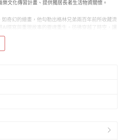
舞樂文化傳習計畫、提供獨居長者生活物資關懷。
。如奇幻的繪畫，他勾勒出格林兄弟兩百年前所收藏流
AI撰寫與重現故事的靈魂重生。彷彿穿越了時空，讓
、許崴、韓庚等。現任美國葛萊美獎、全美獨立音樂奬
，與女兒蕭君恬攜手操刀的《淡蘭古道三部曲》原聲帶專輯