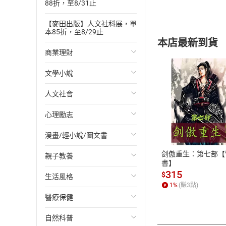
88折，至8/31止
【麥田出版】人文社科展，單
本85折，至8/29止
本店最新到貨
商業理財
文學小說
投資理財
人文社會
經濟/趨勢
歐美文學
付款方
心理勵志
財務/金融
日本文學
國際關係
ATM轉帳、信用卡
漫畫/輕小說/圖文書
管理/領導
韓國文學
政治
心靈成長/情緒
剑傲重生：第七部【
親子教養
職場工作術
華文文學
社會科學
人際關係
輕小說
書】
315
$
生活風格
成功法
經典文學
台灣/中國歷史
兩性關係
奇幻/科幻
教育現場
1
%
(賺
3
點)
醫療保健
行銷/廣告
成長/家庭生活小說
日/韓歷史
心理學
愛情故事
兒童文學/故事
飲食/食譜
自然科普
傳記
懸疑/推理小說
其他歷史/史學
職場/社會寫實
兒童科普/學習
健身/美顏
健康/養生