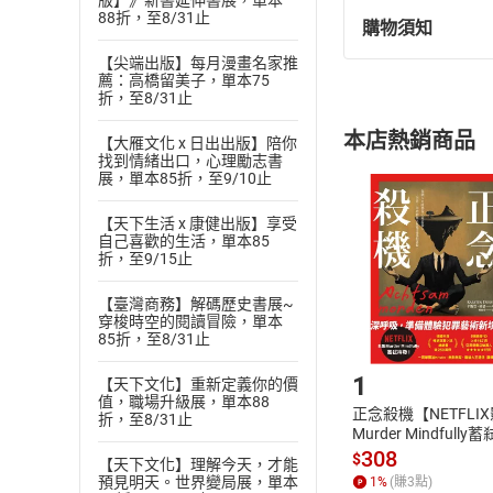
版】》新書延伸書展，單本
88折，至8/31止
購物須知
退換貨規定：
【尖端出版】每月漫畫名家推
(
一
)
依
消費
薦：高橋留美子，單本75
內容或一經提
折，至8/31止
購書須知
定。
本店熱銷商品
【大雁文化 x 日出出版】陪你
(
二
)
消費者
找到情緒出口，心理勵志書
且已下載
/
存
展，單本85折，至9/10止
挑選
商
退貨方式：您
Choose
【天下生活 x 康健出版】享受
貨」，本店鋪
自己喜歡的生活，單本85
折，至9/15止
請注意，樂天
購書後，
【臺灣商務】解碼歷史書展~
穿梭時空的閱讀冒險，單本
85折，至8/31止
Step1
1
【天下文化】重新定義你的價
值，職場升級展，單本88
正念殺機【NETFLI
折，至8/31止
Murder Mindfully
發】【電子書】
308
$
【天下文化】理解今天，才能
預見明天。世界變局展，單本
1
%
(賺
3
點)