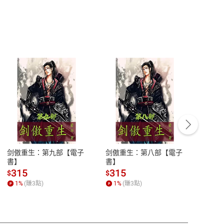
客服資訊
豫期
服務時間：週一到週五 10:00-12:00、
易解
13:00-17:00 (國定假日及例假日休息)
剑傲重生：第九部【電子
剑傲重生：第八部【電子
潜水史
品性
客服電話：0080-1857077
書】
書】
andari
al) Sc
請參
客服信箱：
聯絡店家
315
315
13
$
$
$
r【電
1
%
(賺
3
點)
1
%
(賺
3
點)
1
%