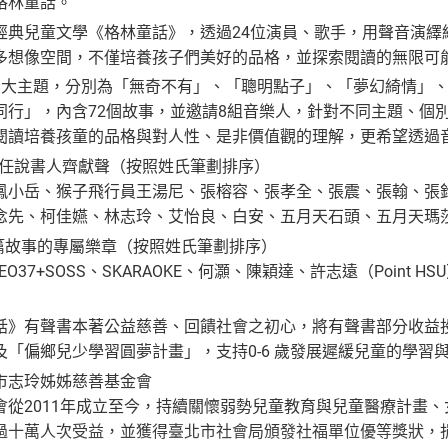
格林童話。
經典兒童文學《格林童話》，透過24位演員、歌手，用聲音演繹
多想像空間，不僅培養孩子們美好的品格，並探索閱讀的無限可
8大主題，分別為「無奇不有」、「聰明點子」、「夢幻綺情」
同行」，內含72個故事，並邀請8組音樂人，針對不同主題、個
閱讀培養孩童的品格與對人性、是非價值觀的理解，更希望透過
擔任說書人齊獻聲（按照姓氏筆劃排序）
鳳小岳、猴子飛行員王湯尼、張榕容、張孝全、張震、張翰、張
念先、柯佳嬿、林志玲、艾怡良、白安、五月天石頭、五月天瑪
每篇故事的專屬樂章（按照姓氏筆劃排序）
LEO37+SOSS、SKARAOKE、何灝、陳穎達、許志遠（Point 
話》有聲書本著公益慈善、回饋社會之初心，將有聲書部分收益
及「偏鄉兒少學習圓夢計畫」，支持0-6 歲發展遲緩兒童的學
市志玲姊姊慈善基金會
會從2011年成立至今，持續關懷弱勢兒童教育與兒童醫療計畫
過十萬人次受益，並獲得臺北市社會局頒發社福單位優等獎狀，