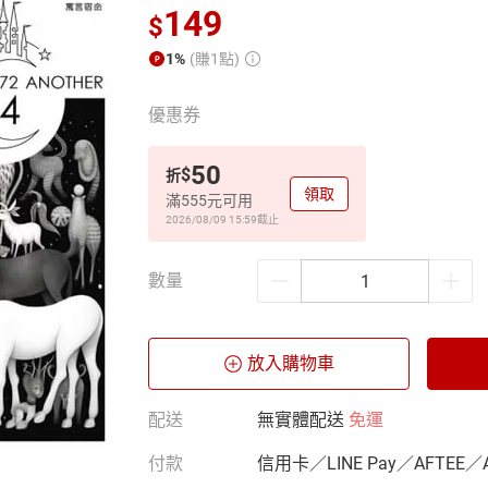
149
$
1%
(賺1點)
優惠券
50
$
折
領取
滿555元可用
2026/08/09 15:59
截止
數量
放入購物車
配送
無實體配送
免運
付款
信用卡／LINE Pay／AFTEE／