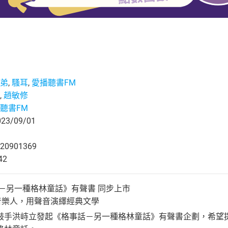
弟
,
騷耳
,
愛播聽書FM
,
趙敏修
聽書FM
3/09/01
20901369
42
－另一種格林童話》有聲書 同步上市
音樂人，用聲音演繹經典文學
鼓手洪峙立發起《格事話－另一種格林童話》有聲書企劃，希望