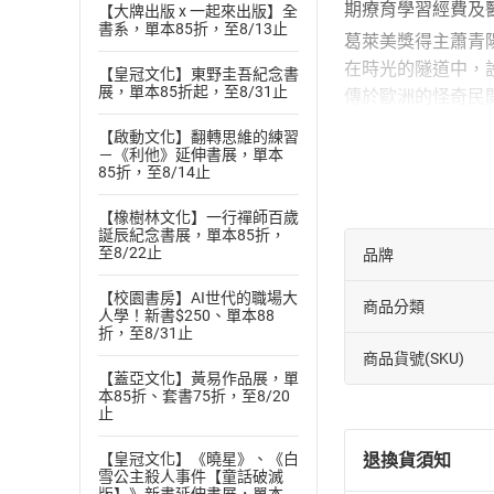
期療育學習經費及
【大牌出版 x 一起來出版】全
書系，單本85折，至8/13止
葛萊美獎得主蕭青
在時光的隧道中，
【皇冠文化】東野圭吾紀念書
展，單本85折起，至8/31止
傳於歐洲的怪奇民
我們在現代科技的
【啟動文化】翻轉思維的練習
－《利他》延伸書展，單本
《格事話－另一種
85折，至8/14止
蕭青陽
設計超過上千張唱
【橡樹林文化】一行禪師百歲
誕辰紀念書展，單本85折，
（Independen
至8/22止
品牌
《Beginningl
【校園書房】AI世代的職場大
章節：
商品分類
人學！新書$250、單本88
同甘共苦：王湯尼
折，至8/31止
商品貨號(SKU)
【蓋亞文化】黃易作品展，單
本85折、套書75折，至8/20
止
退換貨須知
【皇冠文化】《曉星》、《白
雪公主殺人事件【童話破滅