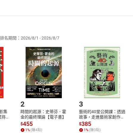
者保護法
第
19
條第
1
項後段
暨
通訊交易解除權合理例外情事適用
供即為完成之線上服務，經消費者事先同意始提供。」 之商品
排名期間：2026/8/1 - 2026/8/7
訂購本店鋪之商品即代表知悉本店鋪所銷售之商品為電子書，屬
取電子書，不得請求退貨退款。
品
放入
購物車
登入
帳號
欲取消訂單或辦理退貨時，請登入樂天市場，並於「我的訂單」
Shopping cart
Login
將依您的申請進行審核，待審核通過後將為您辦理退款事宜。
市場須以整筆訂單為單位進行取消/退貨，恕無法以單支商品取消
如何開始使用？
.選擇閱讀載具
Step2.
2
3
X影集
時間的起源：史蒂芬．霍
藝術的40堂公開課：透過
蓄弒待
金的最終理論【電子書】
故事，走進藝術家創作現
場，看藝術如何誕生、如
455
385
$
$
何形塑人類生活【電子
1
%
(賺
4
點)
1
%
(賺
3
點)
書】