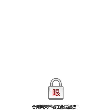
「披著草食皮的傢伙最危險喔，就像我一樣？」原本溫柔的他突然
大變，化為吞噬乳房的野獸…――大學生・紬為了找到草食男參加了
聯誼。因為她已經對肉食系男子產生陰影。聯誼剛開始她就注意到
房間角落的男性・要。對女性沒興趣的他，沉悶的表情深深吸引著
紬。「他正是草食系男子」看到要沉穩的舉止使紬更加確信。他也
查看更多
有著大哥哥般的安心感，使紬放下警戒心。「妳天真過頭，真令人
擔心。」突然間他奪走了紬無防備的雙唇。露出了和３秒前完全不
同的雄性神情…。
品牌
悅文社
商品分類
樂天首頁
樂天Kobo電子書
漫畫/輕小說/圖文書
愛情故事
商品貨號(SKU)
8fdf7d3d-d625-350f-b1e3-7aab5828058b
退換貨須知
台灣樂天市場在此提醒您！
本店熱銷商品
排名期間：2026/8/2 - 2026/8/8