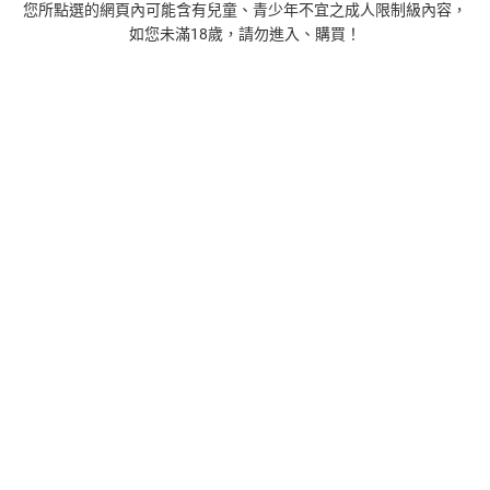
您所點選的網頁內可能含有兒童、青少年不宜之成人限制級內容，
如您未滿18歲，請勿進入、購買！
1
時間的起源：史蒂芬．霍金的最終理論【電子書】
455
$
1
%
(賺
4
點)
2
藝術的40堂公開課：透過故事，走進藝術家創作現場，
看藝術如何誕生、如何形塑人類生活【電子書】
385
$
1
%
(賺
3
點)
3
扁平時代：演算法如何限縮我們的品味與文化【電子
書】
385
$
1
%
(賺
3
點)
4
蛋白質的一生（暢銷改版）──了解生命活動的秘密，讀
懂生命科學的第一本書【電子書】
240
$