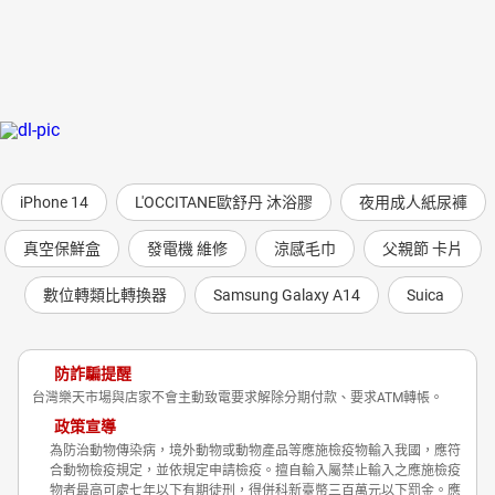
iPhone 14
L'OCCITANE歐舒丹 沐浴膠
夜用成人紙尿褲
真空保鮮盒
發電機 維修
涼感毛巾
父親節 卡片
數位轉類比轉換器
Samsung Galaxy A14
Suica
防詐騙提醒
台灣樂天市場與店家不會主動致電要求解除分期付款、要求ATM轉帳。
政策宣導
為防治動物傳染病，境外動物或動物產品等應施檢疫物輸入我國，應符
合動物檢疫規定，並依規定申請檢疫。擅自輸入屬禁止輸入之應施檢疫
物者最高可處七年以下有期徒刑，得併科新臺幣三百萬元以下罰金。應