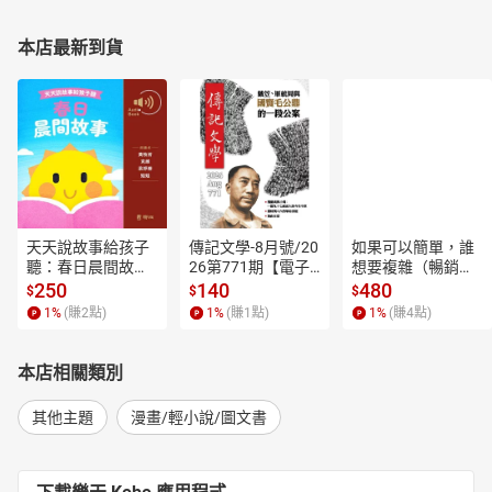
本店最新到貨
天天說故事給孩子
傳記文學-8月號/20
如果可以簡單，誰
聽：春日晨間故事
26第771期【電子
想要複雜（暢銷經
【有聲書】
書】
典新編版）【電子
250
140
480
$
$
$
書】
1
%
(賺
2
點)
1
%
(賺
1
點)
1
%
(賺
4
點)
本店相關類別
其他主題
漫畫/輕小說/圖文書