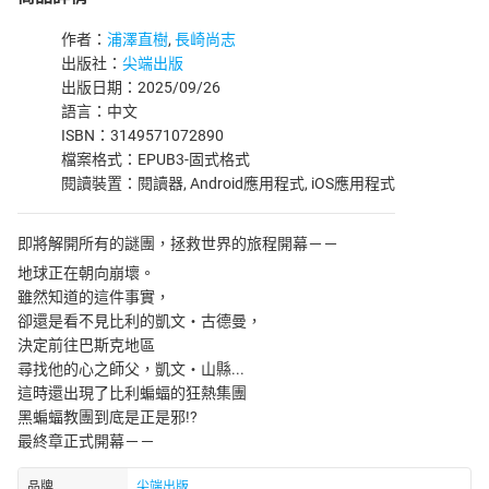
作者：
浦澤直樹
,
長崎尚志
出版社：
尖端出版
出版日期：2025/09/26
語言：中文
ISBN：3149571072890
檔案格式：EPUB3-固式格式
閱讀裝置：閱讀器, Android應用程式, iOS應用程式
即將解開所有的謎團，拯救世界的旅程開幕－－
地球正在朝向崩壞。
雖然知道的這件事實，
卻還是看不見比利的凱文‧古德曼，
決定前往巴斯克地區
尋找他的心之師父，凱文‧山縣...
這時還出現了比利蝙蝠的狂熱集團
黑蝙蝠教團到底是正是邪!?
最終章正式開幕－－
品牌
尖端出版