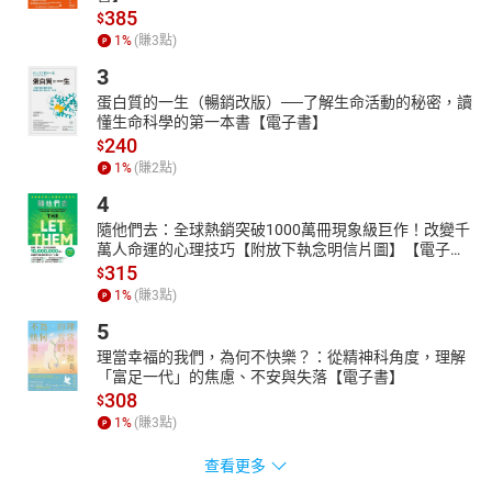
385
$
1
%
(賺
3
點)
3
蛋白質的一生（暢銷改版）──了解生命活動的秘密，讀
懂生命科學的第一本書【電子書】
240
$
1
%
(賺
2
點)
4
隨他們去：全球熱銷突破1000萬冊現象級巨作！改變千
萬人命運的心理技巧【附放下執念明信片圖】【電子
書】
315
$
1
%
(賺
3
點)
5
理當幸福的我們，為何不快樂？：從精神科角度，理解
「富足一代」的焦慮、不安與失落【電子書】
308
$
1
%
(賺
3
點)
查看更多