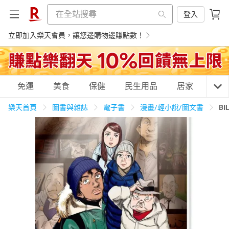
登入
立即加入樂天會員，讓您邊購物邊賺點數！
購物網分類
免運
美食
保健
民生用品
居家
3C
樂天首頁
圖書與雜誌
電子書
漫畫/輕小說/圖文書
BI
天天免運
美食蛋糕
養生保健
民生用品
居家生活
3C家電
運動休閒
親子玩具
女裝
男裝
化妝保養
情趣用品