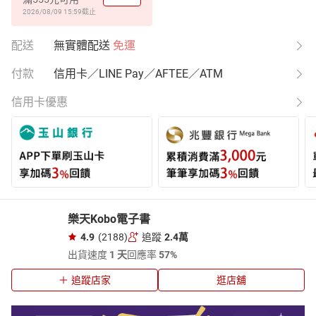
2026/08/09 15:59
截止
配送
無實體配送
免運
付款
信用卡／LINE Pay／AFTEE／ATM
信用卡優惠
樂天Kobo電子書
4.9
(2188)
追蹤
2.4萬
出貨速度
1 天
回應率
57%
追蹤店家
逛店舖