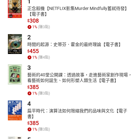
1
正念殺機【NETFLIX影集Murder Mindfully蓄弒待發】
【電子書】
308
$
1
%
(賺
3
點)
2
時間的起源：史蒂芬．霍金的最終理論【電子書】
455
$
1
%
(賺
4
點)
3
藝術的40堂公開課：透過故事，走進藝術家創作現場，
看藝術如何誕生、如何形塑人類生活【電子書】
385
$
1
%
(賺
3
點)
4
扁平時代：演算法如何限縮我們的品味與文化【電子
書】
385
$
1
%
(賺
3
點)