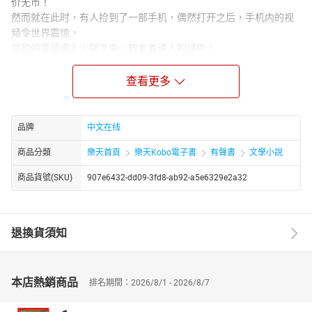
价无市！
然而就在此时，有人捡到了一部手机，偶然打开之后，手机内的视
频令世界震惊。
甘甜的菜蔬滚入火锅之中，散发着诱人的绿色！
烤的金黄的羊腿滋滋冒油，沾上芝麻般的孜然！
鲜美的鱼汤炖的宛若牛奶一般纯白，撒上翠绿的葱花！
查看更多
饭桌旁，一名粉雕玉琢的小女孩咬掉半颗草莓，哀求道：哥，我真
的吃不下了！！
品牌
中文在线
商品分類
樂天首頁
樂天Kobo電子書
有聲書
文學小說
商品貨號(SKU)
907e6432-dd09-3fd8-ab92-a5e6329e2a32
退換貨須知
本店熱銷商品
排名期間：2026/8/1 - 2026/8/7