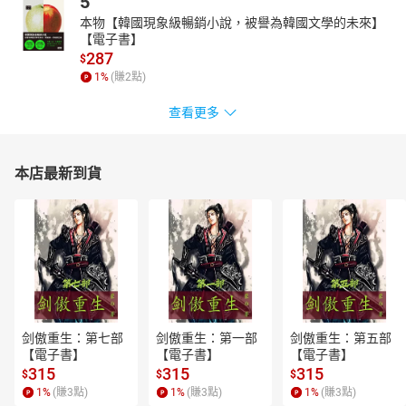
5
本物【韓國現象級暢銷小說，被譽為韓國文學的未來】
【電子書】
287
$
1
%
(賺
2
點)
查看更多
本店最新到貨
剑傲重生：第七部
剑傲重生：第一部
剑傲重生：第五部
【電子書】
【電子書】
【電子書】
315
315
315
$
$
$
1
%
(賺
3
點)
1
%
(賺
3
點)
1
%
(賺
3
點)