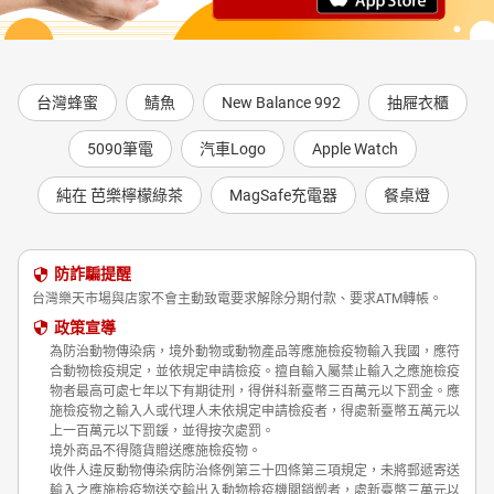
台灣蜂蜜
鯖魚
New Balance 992
抽屜衣櫃
5090筆電
汽車Logo
Apple Watch
純在 芭樂檸檬綠茶
MagSafe充電器
餐桌燈
防詐騙提醒
台灣樂天市場與店家不會主動致電要求解除分期付款、要求ATM轉帳。
政策宣導
為防治動物傳染病，境外動物或動物產品等應施檢疫物輸入我國，應符
合動物檢疫規定，並依規定申請檢疫。擅自輸入屬禁止輸入之應施檢疫
物者最高可處七年以下有期徒刑，得併科新臺幣三百萬元以下罰金。應
施檢疫物之輸入人或代理人未依規定申請檢疫者，得處新臺幣五萬元以
上一百萬元以下罰鍰，並得按次處罰。
境外商品不得隨貨贈送應施檢疫物。
收件人違反動物傳染病防治條例第三十四條第三項規定，未將郵遞寄送
輸入之應施檢疫物送交輸出入動物檢疫機關銷燬者，處新臺幣三萬元以