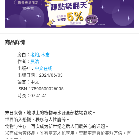
商品詳情
旁白：
老炮
,
木念
作者：
晨浩
出版社：
中文在线
出版日期：2024/06/03
語言：中文
ISBN：7590600026005
時長：07:41:41
末日来袭，地球上的植物与水源全部枯竭衰败。
世界陷入恐慌，秩序与人性崩碎。
食物与生存，再次成为新世纪之后人们最关心的话题。
米面成为奢侈品，唯有富豪才能享用，菜蔬更是身价暴涨万倍，有