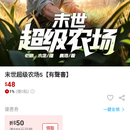
日本購物
電子/紙本書
HOT
末世超级农场5【有聲書】
48
$
1%
(賺0點)
優惠券
一鍵全領
50
$
折
領取
滿555元可用