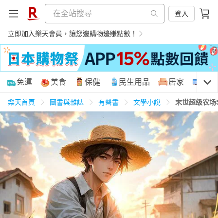
登入
立即加入樂天會員，讓您邊購物邊賺點數！
購物網分類
免運
美食
保健
民生用品
居家
3C
樂天首頁
圖書與雜誌
有聲書
文學小說
末世超级农场
天天免運
美食蛋糕
養生保健
民生用品
居家生活
3C家電
運動休閒
親子玩具
女裝
男裝
化妝保養
情趣用品