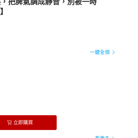
誤，把脾氣調成靜音，別被一時
】
一鍵全領
立即購買