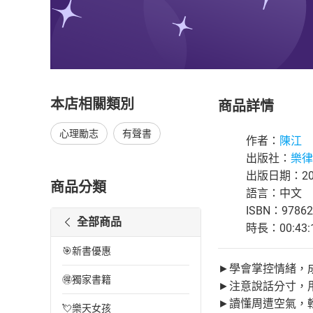
本店相關類別
商品詳情
心理勵志
有聲書
作者：
陳江
出版社：
樂律
出版日期：202
商品分類
語言：中文
ISBN：97862
全部商品
時長：00:43:
🎯新書優惠
►學會掌控情緒，
🉐獨家書籍
►注意說話分寸，
►讀懂周遭空氣，
💘樂天女孩