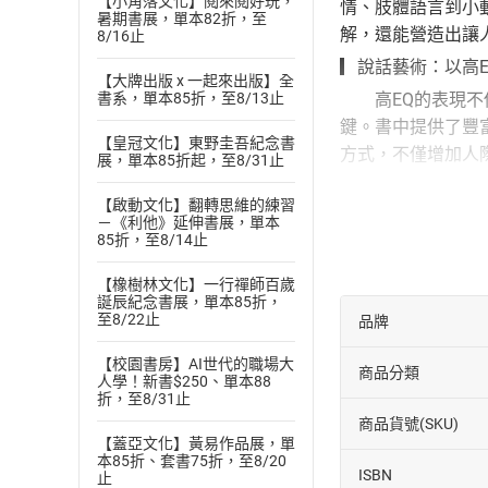
【小角落文化】閱來閱好玩，
情、肢體語言到小
暑期書展，單本82折，至
解，還能營造出讓
8/16止
▎說話藝術：以高
【大牌出版 x 一起來出版】全
高EQ的表現不僅
書系，單本85折，至8/13止
鍵。書中提供了豐
【皇冠文化】東野圭吾紀念書
方式，不僅增加人
展，單本85折起，至8/31止
〔本書特色〕
【啟動文化】翻轉思維的練習
本書深入探討了E
－《利他》延伸書展，單本
共情能力改善人際
85折，至8/14止
能體察他人需求，
【橡樹林文化】一行禪師百歲
誕辰紀念書展，單本85折，
至8/22止
品牌
【校園書房】AI世代的職場大
商品分類
人學！新書$250、單本88
折，至8/31止
商品貨號(SKU)
【蓋亞文化】黃易作品展，單
本85折、套書75折，至8/20
ISBN
止