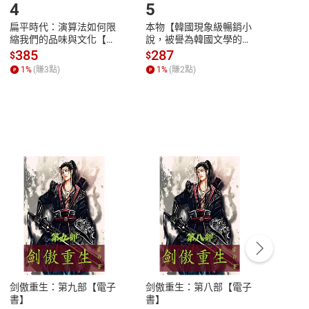
4
5
6
扁平時代：演算法如何限
本物【韓國現象級暢銷小
蛋白
縮我們的品味與文化【電
說，被譽為韓國文學的未
版）─
子書】
來】【電子書】
秘密
385
287
24
$
$
$
一本
1
%
(賺
3
點)
1
%
(賺
2
點)
1
%
客服資訊
豫期
服務時間：週一到週五 10:00-12:00、
易解
13:00-17:00 (國定假日及例假日休息)
剑傲重生：第九部【電子
剑傲重生：第八部【電子
潜水史
品性
客服電話：0080-1857077
書】
書】
andari