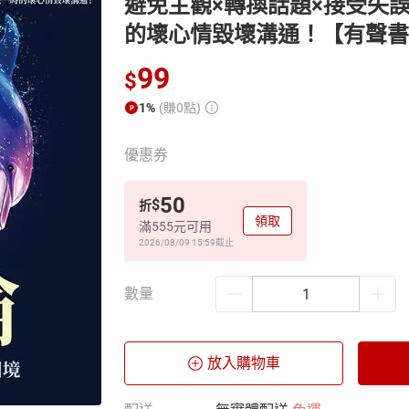
避免主觀×轉換話題×接受失
的壞心情毀壞溝通！【有聲書
99
$
1%
(賺0點)
優惠券
50
$
折
領取
滿555元可用
2026/08/09 15:59
截止
數量
放入購物車