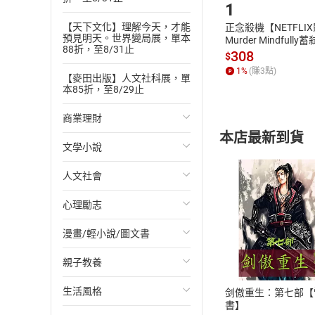
1
【天下文化】理解今天，才能
正念殺機【NETFLI
預見明天。世界變局展，單本
Murder Mindfully
88折，至8/31止
發】【電子書】
308
$
1
%
(賺
3
點)
【麥田出版】人文社科展，單
本85折，至8/29止
商業理財
本店最新到貨
文學小說
投資理財
人文社會
經濟/趨勢
歐美文學
心理勵志
財務/金融
日本文學
國際關係
漫畫/輕小說/圖文書
管理/領導
韓國文學
政治
心靈成長/情緒
付款方
親子教養
職場工作術
華文文學
社會科學
人際關係
輕小說
ATM轉帳、信用卡
生活風格
成功法
經典文學
台灣/中國歷史
兩性關係
奇幻/科幻
教育現場
剑傲重生：第七部【
書】