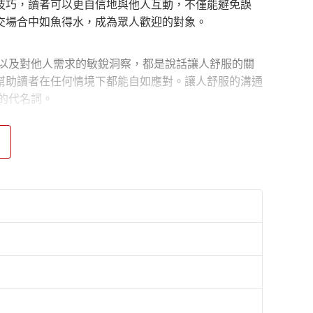
技巧，讀者可以更自信地與他人互動，不僅能避免誤
交場合中如魚得水，成為眾人歡迎的對象。
以及對他人需求的敏銳洞察，都是說話讓人舒服的關
幫助讀者在任何情境下都能自如應對。讓人舒服的溝通
的代名詞。
升自我覺知、掌控情緒、激發自我潛力，並以分寸感、
在職場、家庭和社交中遊刃有餘，不僅能管理自己，還