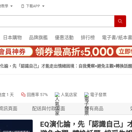
物教學
下載APP
日本購物
品牌旗艦
優惠活動
排行榜
電子書/紙本
演化論，先「認識自己」才能走出情緒困境：自我覺察×避免主觀×轉換話
聲書】
速度
1 天
回應率
57%
人氣店家
電子發票
資訊頁面
配送與付款頁面
所有商品
EQ演化論，先「認識自己」