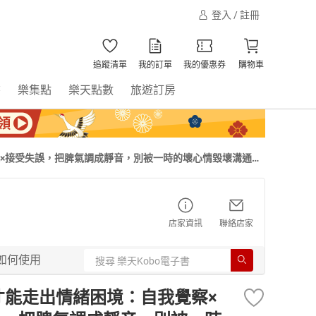
登入 / 註冊
追蹤清單
我的訂單
我的優惠券
購物車
書
樂集點
樂天點數
旅遊訂房
題×接受失誤，把脾氣調成靜音，別被一時的壞心情毀壞溝通！
店家資訊
聯絡店家
如何使用
才能走出情緒困境：自我覺察×