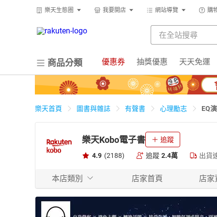
樂天生態圈
我要開店
網站導覽
購
優惠券
抽獎優惠
天天免運
商品分類
EQ
樂天首頁
圖書與雜誌
有聲書
心理勵志
【有
樂天Kobo電子書
追蹤
4.9
(2188)
追蹤
2.4萬
出貨
本店類別
店家首頁
店家