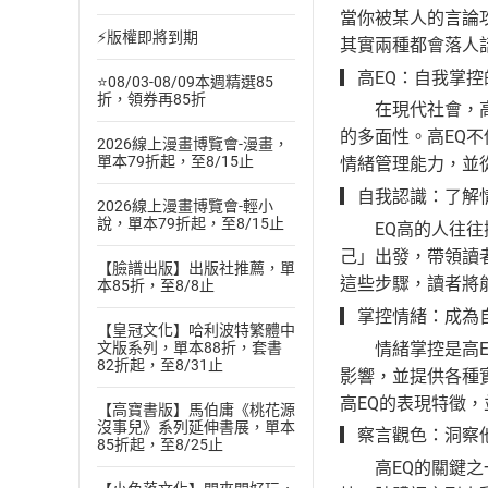
當你被某人的言論
⚡版權即將到期
其實兩種都會落人
▎高EQ：自我掌
⭐08/03-08/09本週精選85
折，領券再85折
在現代社會，高E
的多面性。高EQ
2026線上漫畫博覽會-漫畫，
單本79折起，至8/15止
情緒管理能力，並
▎自我認識：了解
2026線上漫畫博覽會-輕小
說，單本79折起，至8/15止
EQ高的人往往擁
己」出發，帶領讀
【臉譜出版】出版社推薦，單
這些步驟，讀者將
本85折，至8/8止
▎掌控情緒：成為
【皇冠文化】哈利波特繁體中
情緒掌控是高EQ
文版系列，單本88折，套書
82折起，至8/31止
影響，並提供各種
高EQ的表現特徵
【高寶書版】馬伯庸《桃花源
沒事兒》系列延伸書展，單本
▎察言觀色：洞察
85折起，至8/25止
高EQ的關鍵之一