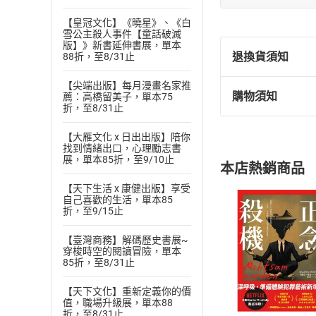
【皇冠文化】《曉星》、《白
雪公主殺人事件【童話破滅
版】》新書延伸書展，單本
退換貨須知
88折，至8/31止
【尖端出版】每月漫畫名家推
購物須知
薦：高橋留美子，單本75
退換貨規定：
折，至8/31止
(
一
)
依
消費
【大雁文化 x 日出出版】陪你
內容或一經提
找到情緒出口，心理勵志書
購書須知
定。
展，單本85折，至9/10止
本店熱銷商品
(
二
)
消費者
【天下生活 x 康健出版】享受
且已下載
/
存
挑選
商
自己喜歡的生活，單本85
退貨方式：您
折，至9/15止
Choose
貨」，本店鋪
【臺灣商務】解碼歷史書展~
請注意，樂天
穿梭時空的閱讀冒險，單本
購書後，
85折，至8/31止
【天下文化】重新定義你的價
Step1
值，職場升級展，單本88
折，至8/31止