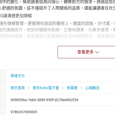
動作的變化，幫助讀者提高同理心，體察對方的需求。透過這些
人舒適的氛圍。這不僅提升了人際關係的品質，還能讓讀者在社
EQ讓溝通更加順暢
在情緒管理，更展現在說話的藝術上。適當的語氣、分寸感，
富的溝通技巧，如如何優雅地拒絕、正確地讚美、化解矛盾等，
際間的好感度，更能讓自己在職場和生活中脫穎而出，成為高EQ
Q的重要性，從自我情緒管理到與他人相處的藝術，涵蓋如何提
查看更多
溝通。書中提供許多實用的情緒管理技巧與說話藝術，幫助讀者
讓相處更和諧，成為受歡迎的溝通高手。
樂律文化
樂天首頁
樂天Kobo電子書
有聲書
心理勵志
9098556a-7eb6-3089-950f-d278e4062f28
9786267699003