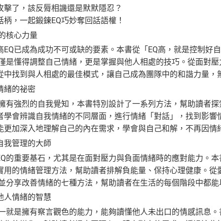
攻擊了，該反脣相譏還是默默隱忍？
話柄，一起鍛鍊EQ巧妙奪回話語權！
控的核心力量
Q已成為成功不可或缺的要素。本書從「EQ高，就是控制好自
不僅是懂得調整自己情緒，更是掌握與他人相處的技巧。從面對
從中找到與人相處的最佳模式，讓自己成為團隊中的和諧力量，
情緒的祕密
有強烈的自我覺知，本書特別設計了一系列方法，幫助讀者探
者學會辨識自我情緒的不同層面，進行情緒「對話」，找到影響
能更加深入地理解自己的內在需求，學會與自己和解，不再因情
自我管理的大師
的重要基石，尤其是在面對壓力與負面情緒時的應對能力。本
實用的情緒管理方法，幫助讀者排解負能量、保持心理健康。從
，並分享改善情緒的七種方法，幫助讀者在生活的每個階段中都能
他人情緒的智慧
就是擁有察言觀色的能力，能夠讀懂他人未出口的情感訊息。