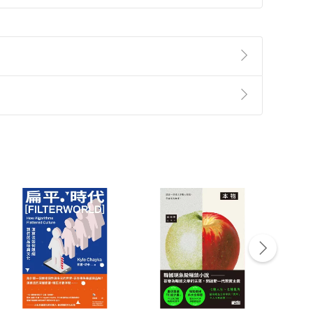
準則
第
2
條第
5
款之規定，「非以有形媒介提供之數位
，不適用消保法第
19
條第
1
項七日內無條件退貨之規
非以有形媒介提供之數位內容，消費者同意若訂購後
付款
方式
完成
訂單
中點選「瀏覽訂單明細」
>
「申請取消訂單
/
退
Payment
Complete
/退貨。
登入帳號，下載書籍後看書