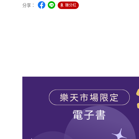
分享：
賺分紅