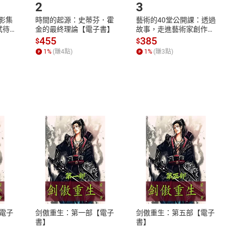
2
3
X影集
時間的起源：史蒂芬．霍
藝術的40堂公開課：透過
蓄弒待
金的最終理論【電子書】
故事，走進藝術家創作現
場，看藝術如何誕生、如
455
385
$
$
何形塑人類生活【電子
1
%
(賺
4
點)
1
%
(賺
3
點)
書】
式
退換貨規範
、LINE PAY、AFTEE
本店是否提供消費者保護法七日猶
之權利，遽消費者保護法及通訊交
電子
剑傲重生：第一部【電子
剑傲重生：第五部【電子
除權合理例外情事適用準則，依商
書】
書】