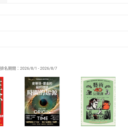
者保護法
第
19
條第
1
項後段
暨
通訊交易解除權合理例外情事適用
供即為完成之線上服務，經消費者事先同意始提供。」 之商品
排名期間：2026/8/1 - 2026/8/7
訂購本店鋪之商品即代表知悉本店鋪所銷售之商品為電子書，屬
取電子書，不得請求退貨退款。
品
放入
購物車
登入
帳號
欲取消訂單或辦理退貨時，請登入樂天市場，並於「我的訂單」
Shopping cart
Login
將依您的申請進行審核，待審核通過後將為您辦理退款事宜。
市場須以整筆訂單為單位進行取消/退貨，恕無法以單支商品取消
如何開始使用？
.選擇閱讀載具
Step2.