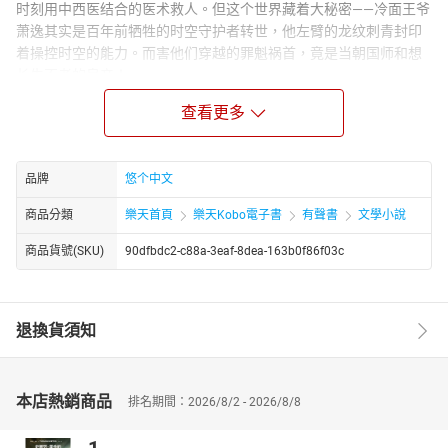
时刻用中西医结合的医术救人。但这个世界藏着大秘密——冷面王爷
萧逸其实是百年前牺牲的时空守护者转世，他左臂的龙纹刺青封印
着操控时空的能力。而害他们穿越的罪魁祸首，竟是当朝国师和想
长生不老的皇帝！
Narrator Biography：
查看更多
悠个中文，文字功底扎实醇厚，行文严谨克制，叙事脉络清晰，结
构章法有度，兼具文学性与可读性。其语言凝练精准，质朴中见风
骨，平实中藏张力，不事浮夸雕琢，却能于细微处勾勒人物心境，
品牌
悠个中文
于平淡间铺陈时代肌理，展现出极强的文字把控能力与叙事功底。
商品分類
樂天首頁
樂天Kobo電子書
有聲書
文學小說
无论是场景描摹、细节刻画，还是情感铺陈、思想表达，均层次分
明、意蕴深远，兼具画面感与感染力，使读者极易沉浸于文本所构
商品貨號(SKU)
90dfbdc2-c88a-3eaf-8dea-163b0f86f03c
建的叙事世界之中。
退換貨須知
本店熱銷商品
排名期間：2026/8/2 - 2026/8/8