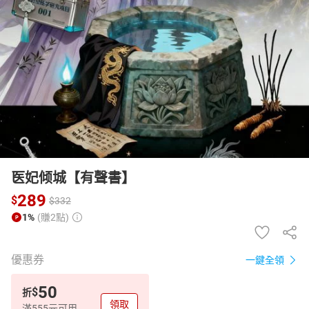
日本購物
電子/紙本書
HOT
医妃倾城【有聲書】
289
$
$
332
1%
(賺2點)
優惠券
一鍵全領
50
$
折
領取
滿555元可用