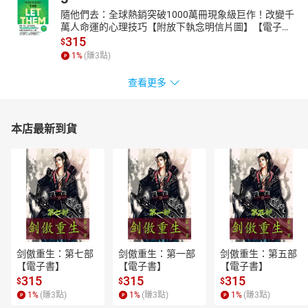
隨他們去：全球熱銷突破1000萬冊現象級巨作！改變千
萬人命運的心理技巧【附放下執念明信片圖】【電子
書】
315
$
1
%
(賺
3
點)
查看更多
本店最新到貨
剑傲重生：第七部
剑傲重生：第一部
剑傲重生：第五部
【電子書】
【電子書】
【電子書】
315
315
315
$
$
$
1
%
(賺
3
點)
1
%
(賺
3
點)
1
%
(賺
3
點)