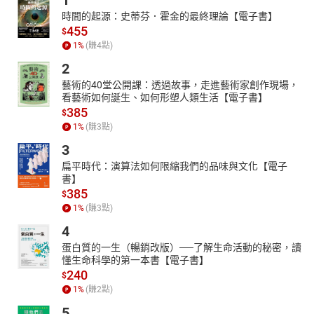
1
時間的起源：史蒂芬．霍金的最終理論【電子書】
455
$
1
%
(賺
4
點)
2
藝術的40堂公開課：透過故事，走進藝術家創作現場，
看藝術如何誕生、如何形塑人類生活【電子書】
385
$
1
%
(賺
3
點)
3
扁平時代：演算法如何限縮我們的品味與文化【電子
書】
385
$
1
%
(賺
3
點)
4
蛋白質的一生（暢銷改版）──了解生命活動的秘密，讀
懂生命科學的第一本書【電子書】
240
$
1
%
(賺
2
點)
5