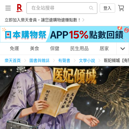
登入
立即加入樂天會員，讓您邊購物邊賺點數！
購物網分類
免運
美食
保健
民生用品
居家
3C
樂天首頁
圖書與雜誌
有聲書
文學小說
医妃倾城【有
天天免運
美食蛋糕
養生保健
民生用品
居家生活
3C家電
運動休閒
親子玩具
女裝
男裝
化妝保養
情趣用品