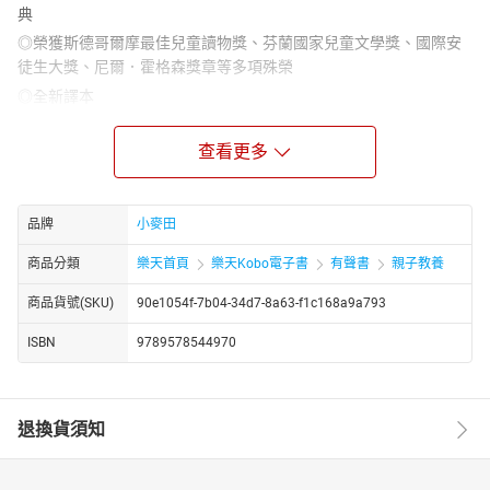
典
◎榮獲斯德哥爾摩最佳兒童讀物獎、芬蘭國家兒童文學獎、國際安
徒生大獎、尼爾．霍格森獎章等多項殊榮
◎全新譯本
◎全球風靡：改編歌劇、電視動畫、漫畫、郵票、周邊商品無數。
自一九六四年翻譯為日文，深受日本人喜愛，相繼推出兩部長篇動
查看更多
畫，在一百多個國家播出，成為全世界共同的童話故事
◎經典收藏：美術館展覽、主題咖啡館陸續成立，芬蘭發行姆米與
品牌
小麥田
朵貝‧楊笙紀念硬幣
◎各界推薦：小說名家菲力普‧普曼、尼爾‧蓋曼、華爾街日報、
商品分類
樂天首頁
樂天Kobo電子書
有聲書
親子教養
娛樂週刊、學校圖書館月刊、The Horn Book、華盛頓時報書評盛讚
商品貨號(SKU)
90e1054f-7b04-34d7-8a63-f1c168a9a793
推崇
＝專家一致推薦＝
ISBN
9789578544970
北歐四季 凃翠珊 （作家、部落客 ）
海狗房東 （繪本鑑賞與說故事小學堂主辦人）
杜明城（台東大學兒文所教授）
退換貨須知
李瑾倫（繪本作家）
林良（作家）