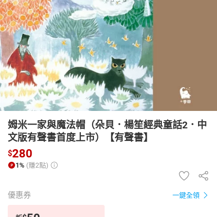
日本購物
電子/紙本書
HOT
姆米一家與魔法帽（朵貝．楊笙經典童話2．中
文版有聲書首度上市）【有聲書】
280
$
1%
(賺2點)
優惠券
一鍵全領