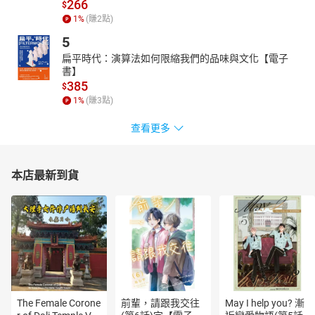
266
$
探險。而在白雪覆蓋姆米谷以前，他們就得開始為冬眠做準備，接
1
%
(賺
2
點)
著互道晚安，等待春天來臨……
5
經過漫長的冬季，姆米谷迎來了溫暖的春天。姆米托魯從冬眠中醒
來的第一件事，就是和司那夫金及史尼夫一起上山探險！他們在山
扁平時代：演算法如何限縮我們的品味與文化【電子
書】
頂上發現了奇怪的黑色大禮帽，開心的帶了回家。沒想到，帽子對
385
$
整座姆米谷施展了法術，陸續發生奇怪的事情……
1
%
(賺
3
點)
蛋殼變成柔軟的雲朵，載著他們飛來飛去。姆米托魯惡作劇的躲進
帽子哩，卻變成奇形怪狀的模樣，沒有人認得出他是誰！不只如
查看更多
此，從姆米家還長出許多樹枝，整棟屋子都被叢林給包圍住，姆米
爸爸和姆米媽媽都無法踏出家門……
「姆米系列」九冊歷時二十五年創作，多次被改編電影、舞台劇和
本店最新到貨
卡通。由日本富士電視製作的動畫版本則在一百多個國家播出，堪
稱是全世界共同的童話故事。姆米谷發生的任何小事件都像是社會
中、日常生活的待人處事縮影。姆米系列不只是給孩子看的故事，
而是貼近我們生活中各種議題，最歷久彌新的寧靜童話。
＝作者＝
朵貝．楊笙 Tove Marika Jansson （1914-2001）
一九一四年出生於芬蘭。楊笙的父親是雕刻家，母親則是畫家兼商
The Female Corone
前輩，請跟我交往
May I help you? 漸
業設計師，小時候的楊笙是一個喜歡沉浸在幻想中、愛開玩笑、總