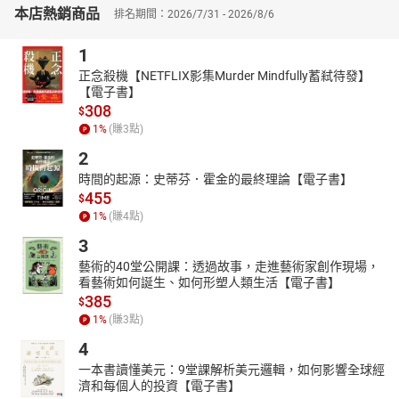
本店熱銷商品
排名期間：2026/7/31 - 2026/8/6
林文寶（台東大學榮譽教授）
邱各容（教授、中華民國兒童文學學會理事長）
1
幸佳慧（作家）
正念殺機【NETFLIX影集Murder Mindfully蓄弒待發】
張子樟（前台東大學兒童文學研究所所長）
【電子書】
308
陶樂蒂（作家）
$
1
%
(賺
3
點)
彭菊仙（親職作家）
2
黃筱茵（知名繪本譯者與作家）
時間的起源：史蒂芬．霍金的最終理論【電子書】
凱莉哥（親子部落客）
455
$
賴馬（繪本作家）
1
%
(賺
4
點)
賴嘉綾（作家、繪本書評）
3
顏銘新（小茉莉親子共讀粉絲專頁）
藝術的40堂公開課：透過故事，走進藝術家創作現場，
羅怡君（親職溝通作家）
看藝術如何誕生、如何形塑人類生活【電子書】
385
長銷半世紀 北歐芬蘭兒童文學大師傑作
$
1
%
(賺
3
點)
姆米谷的奇幻世界 享譽全世界的成長經典
4
在與世隔絕的姆米谷裡，住著姆米一家人：勇敢單純的姆米托魯、
一本書讀懂美元：9堂課解析美元邏輯，如何影響全球經
溫柔又值得信賴的姆米媽媽、總是思考深奧哲學的姆米爸爸。春
濟和每個人的投資【電子書】
天，是姆米一家在花園野餐的季節。夏天則最適合乘著小船，出海