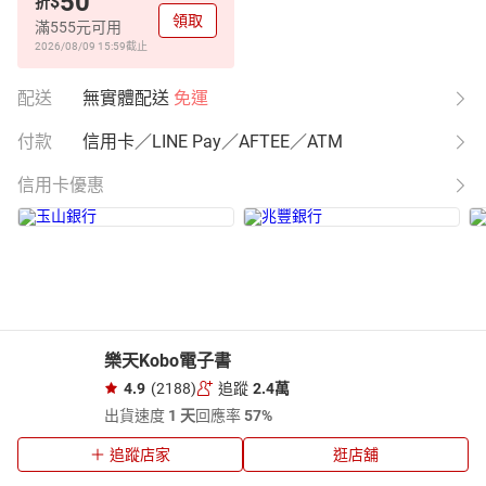
50
$
折
領取
滿555元可用
2026/08/09 15:59
截止
配送
無實體配送
免運
付款
信用卡／LINE Pay／AFTEE／ATM
信用卡優惠
樂天Kobo電子書
4.9
(2188)
追蹤
2.4萬
出貨速度
1 天
回應率
57%
追蹤店家
逛店舖