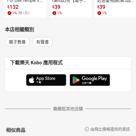
r of Dali Temple Vo
(第6話)完【電子
近戀愛物語(第5話)
是惡作劇的少女，和她筆下的角色「米妮」如出一轍。
l.6【有聲書】
書】
【電子書】
132
39
39
$
$
$
楊笙十三歲時就在雜誌刊載詩文與插畫，也為雜誌畫諷刺畫。一九
1
%
(賺
1
點)
1
%
1
%
四五年，楊笙完成她的小說處女作《姆米與大洪水》，是現在世界
知名經典的「姆米」系列開端。直到一九五四年，楊笙在倫敦的
本店相關類別
《晚間新聞》開始連載漫畫後，朵貝．楊笙與姆米熱潮才真正展
開，並於一九六九年與日本電視公司跨海合作，推出姆米動畫卡
親子教養
有聲書
通，在一百多個國家播出。據統計，姆米系列至今已有超過三十四
種語言譯本。
楊笙在一九五二年獲頒斯德哥爾摩最佳兒童讀物獎，一九六三獲得
下載樂天 Kobo 應用程式
芬蘭國家兒童文學獎，一九六六年榮獲兒童文學界最高榮譽「國際
安徒生大獎」，並於一九七六年得到芬蘭的三大官方勳章之一的
「芬蘭獎章」，成為國際上代表芬蘭的作家。
二○○一年六月二十七日，朵貝．楊笙因病去世於芬蘭赫爾辛基，享
年八十六歲。
朵貝．楊笙創作年表
繼續逛其他店舖
1914 朵貝‧ 楊笙出生於芬蘭赫爾辛基
1930 留學瑞典
1933 就讀雅典姆美術大學
相似商品
由飛比價格提供的資訊
1943 在赫爾辛基舉辦首次個展