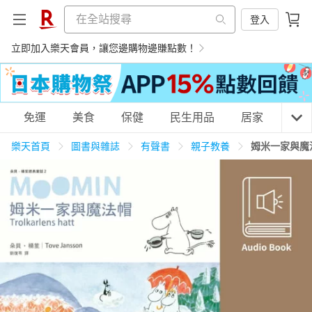
登入
立即加入樂天會員，讓您邊購物邊賺點數！
購物網分類
免運
美食
保健
民生用品
居家
3C
樂天首頁
圖書與雜誌
有聲書
親子教養
姆米一家與魔
天天免運
美食蛋糕
養生保健
民生用品
居家生活
3C家電
運動休閒
親子玩具
女裝
男裝
化妝保養
情趣用品