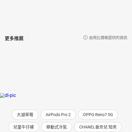
1945 第一部姆米作品《姆米與大洪水》出版
1945 第一部繪本作品《後來怎麼了》出版
1946 《姆米谷彗星來襲》出版
1949 《姆米谷彗星來襲》改編戲劇在芬蘭的圖爾庫市上演
更多推薦
由飛比價格提供的資訊
1954 開始在英國《標準晚報》連載姆米漫畫
1959 首部姆米電視影集以木偶戲的方式在德國播出。
1963 獲頒芬蘭「國家兒童文學獎」
1966 朵貝‧ 楊笙榮獲兒童文學界最高榮譽「國際安徒生大獎」
1969 姆米動畫影集在日本開始播放
1970 最後一部姆米故事《姆米谷的奇妙居民》出版
1974 姆米改編歌劇在赫爾辛基首映
1976 朵貝．楊笙獲芬蘭的三大官方勳章之一「芬蘭獎章」（Order
of the Lion of Finland）
1986 朵貝．楊笙捐贈姆米系列原畫給美術館
大湖草莓
AirPods Pro 2
OPPO Reno7 5G
1987 坦佩雷市立美術館創立姆米美術館，展示楊笙捐贈的兩千多件
原畫
兒童牛仔褲
移動式冷氣
CHANEL香奈兒 短夾
1989 北美重新出版姆米系列