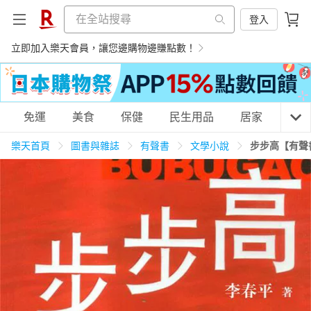
登入
立即加入樂天會員，讓您邊購物邊賺點數！
購物網分類
免運
美食
保健
民生用品
居家
3C
樂天首頁
圖書與雜誌
有聲書
文學小說
步步高【有聲
天天免運
美食蛋糕
養生保健
民生用品
居家生活
3C家電
運動休閒
親子玩具
女裝
男裝
化妝保養
情趣用品