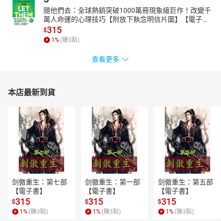
隨他們去：全球熱銷突破1000萬冊現象級巨作！改變千
萬人命運的心理技巧【附放下執念明信片圖】【電子
書】
315
$
1
%
(賺
3
點)
查看更多
本店最新到貨
剑傲重生：第七部
剑傲重生：第一部
剑傲重生：第五部
【電子書】
【電子書】
【電子書】
315
315
315
$
$
$
1
%
(賺
3
點)
1
%
(賺
3
點)
1
%
(賺
3
點)