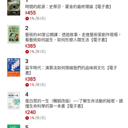
1
時間的起源：史蒂芬．霍金的最終理論【電子書】
455
$
1
%
(賺
4
點)
2
藝術的40堂公開課：透過故事，走進藝術家創作現場，
看藝術如何誕生、如何形塑人類生活【電子書】
385
$
1
%
(賺
3
點)
3
扁平時代：演算法如何限縮我們的品味與文化【電子
書】
385
$
1
%
(賺
3
點)
4
蛋白質的一生（暢銷改版）──了解生命活動的秘密，讀
懂生命科學的第一本書【電子書】
240
$
1
%
(賺
2
點)
5