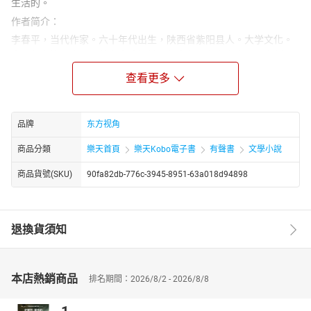
生活的。
作者简介：
李春平，当代作家。六十年代出生，陕西省紫阳县人。大学文化。
中国作家协会会员。曾在党政机关工作十年，在上海专职从事创
作，现在山西省安康学院中文系任教。主要作品有：长篇小说《上
查看更多
海是个滩》《上海夜色秀》《我的多情玩伴》《奈何天》《李春平
长篇小说文集》(三卷本)等；史志性长篇报告文学《辞海纪事》；中
篇小说三十余部，主要有《玻璃是透明的》《巴山骟匠》《城市的
品牌
东方视角
一个符号》《读古长书》等，其中《玻璃是透明的》等多部小说被
改编成影视作品。
商品分類
樂天首頁
樂天Kobo電子書
有聲書
文學小說
商品貨號(SKU)
90fa82db-776c-3945-8951-63a018d94898
退換貨須知
本店熱銷商品
排名期間：2026/8/2 - 2026/8/8