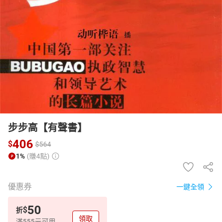
日本購物
電子/紙本書
HOT
步步高【有聲書】
406
$
$
564
1%
(賺4點)
優惠券
一鍵全領
50
$
折
領取
滿555元可用