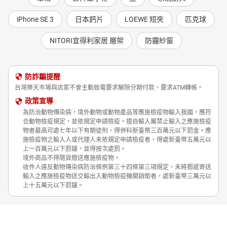
iPhone SE 3
日本鈣片
LOEWE 短夾
匹克球
NITORI宜得利家居 層架
防霾紗窗
防詐騙提醒
台灣樂天市場與店家不會主動致電要求解除分期付款、要求ATM轉帳。
政策宣導
為防治動物傳染病，境外動物或動物產品等應施檢疫物輸入我國，應符
合動物檢疫規定，並依規定申請檢疫。擅自輸入屬禁止輸入之應施檢疫
物者最高可處七年以下有期徒刑，得併科新臺幣三百萬元以下罰金。應
施檢疫物之輸入人或代理人未依規定申請檢疫者，得處新臺幣五萬元以
上一百萬元以下罰鍰，並得按次處罰。
境外商品不得隨貨贈送應施檢疫物。
收件人違反動物傳染病防治條例第三十四條第三項規定，未將郵遞寄送
輸入之應施檢疫物送交輸出入動物檢疫機關銷燬者，處新臺幣三萬元以
上十五萬元以下罰鍰。