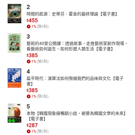
2
時間的起源：史蒂芬．霍金的最終理論【電子書】
455
$
1
%
(賺
4
點)
3
藝術的40堂公開課：透過故事，走進藝術家創作現場，
看藝術如何誕生、如何形塑人類生活【電子書】
385
$
1
%
(賺
3
點)
4
扁平時代：演算法如何限縮我們的品味與文化【電子
書】
385
$
1
%
(賺
3
點)
5
本物【韓國現象級暢銷小說，被譽為韓國文學的未來】
【電子書】
287
$
1
%
(賺
2
點)