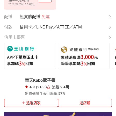
2026/08/09 15:59
截止
配送
無實體配送
免運
付款
信用卡／LINE Pay／AFTEE／ATM
信用卡優惠
樂天Kobo電子書
4.9
(2188)
追蹤
2.4萬
出貨速度
1 天
回應率
57%
追蹤店家
逛店舖