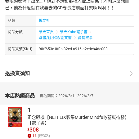
我眼淚都流了出來…。絕對不想和那種人扯上關係！才剛這麼想而
已，他為什麼就在我要去的CD專賣店前面打架啊啊啊！！！
品牌
悅文社
商品分類
樂天首頁
樂天Kobo電子書
漫畫/輕小說/圖文書
愛情故事
商品貨號(SKU)
90ff653c-0f0b-32cd-a916-a2edcb4dc003
退換貨須知
本店熱銷商品
排名期間：2026/8/1 - 2026/8/7
1
正念殺機【NETFLIX影集Murder Mindfully蓄弒待發】
【電子書】
308
$
1
%
(賺
3
點)