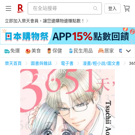
登入
立即加入樂天會員，讓您邊購物邊賺點數！
購物網分類
免運
美食
保健
民生用品
居家
3C
樂天首頁
圖書與雜誌
電子書
漫畫/輕小說/圖文書
3
天天免運
美食蛋糕
養生保健
民生用品
居家生活
3C家電
運動休閒
親子玩具
女裝
男裝
化妝保養
情趣用品