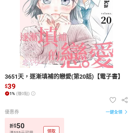
日本購物
電子/紙本書
HOT
3651天，逐漸填補的戀愛(第20話)【電子書】
39
$
1%
(賺0點)
優惠券
一鍵全領
50
$
折
領取
滿555元可用