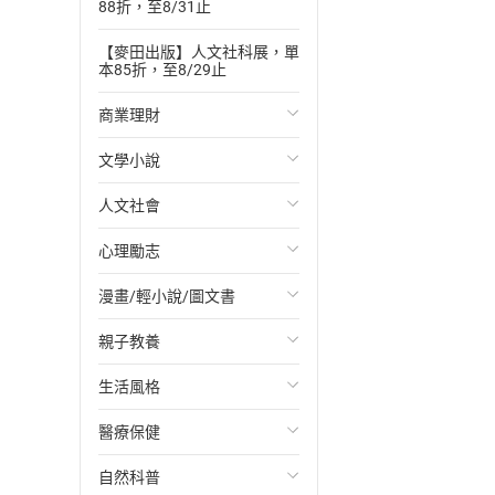
88折，至8/31止
【麥田出版】人文社科展，單
本85折，至8/29止
商業理財
文學小說
投資理財
人文社會
經濟/趨勢
歐美文學
心理勵志
財務/金融
日本文學
國際關係
漫畫/輕小說/圖文書
管理/領導
韓國文學
政治
心靈成長/情緒
親子教養
職場工作術
華文文學
社會科學
人際關係
輕小說
生活風格
成功法
經典文學
台灣/中國歷史
兩性關係
奇幻/科幻
教育現場
醫療保健
行銷/廣告
成長/家庭生活小說
日/韓歷史
心理學
愛情故事
兒童文學/故事
飲食/食譜
自然科普
傳記
懸疑/推理小說
其他歷史/史學
職場/社會寫實
兒童科普/學習
健身/美顏
健康/養生