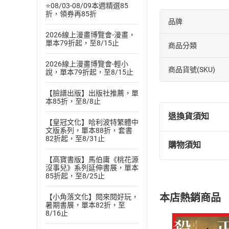
⭐08/03-08/09本週精選85
折，領券再85折
品牌
2026線上漫畫博覽會-漫畫，
單本79折起，至8/15止
商品分類
2026線上漫畫博覽會-輕小
商品貨號(SKU)
說，單本79折起，至8/15止
【臉譜出版】出版社推薦，單
本85折，至8/8止
退換貨須知
【皇冠文化】哈利波特繁體中
文版系列，單本88折，套書
82折起，至8/31止
購物須知
退換貨規定：
【高寶書版】馬伯庸《桃花源
(
一
)
依
消費
沒事兒》系列延伸書展，單本
內容或一經提
85折起，至8/25止
購書須知
定。
本店熱銷商品
【小角落文化】閱來閱好玩，
(
二
)
消費者
暑期書展，單本82折，至
且已下載
/
存
8/16止
挑選
商
退貨方式：您