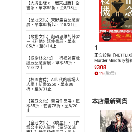
Choose
【大牌出版 x 一起來出版】全
貨」，本店鋪
書系，單本85折，至8/13止
請注意，樂天
購書後，
【皇冠文化】東野圭吾紀念書
展，單本85折起，至8/31止
Step1
【啟動文化】翻轉思維的練習
－《利他》延伸書展，單本
1
85折，至8/14止
正念殺機【NETFLI
【橡樹林文化】一行禪師百歲
Murder Mindfully
誕辰紀念書展，單本85折，
發】【電子書】
308
$
至8/22止
1
%
(賺
3
點)
【校園書房】AI世代的職場大
人學！新書$250、單本88
折，至8/31止
本店最新到貨
【蓋亞文化】黃易作品展，單
本85折、套書75折，至8/20
止
【皇冠文化】《曉星》、《白
雪公主殺人事件【童話破滅