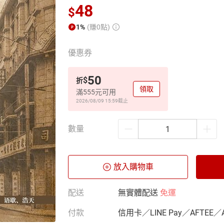
48
$
1%
(賺0點)
優惠券
50
$
折
領取
滿555元可用
2026/08/09 15:59
截止
數量
放入購物車
配送
無實體配送
免運
付款
信用卡／LINE Pay／AFTEE／