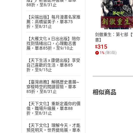
版】》新書延伸書展，單本
88折，至8/31止
付款方
【尖端出版】每月漫畫名家推
薦：高橋留美子，單本75
ATM轉帳、信用卡
折，至8/31止
剑傲重生：第七部【
【大雁文化 x 日出出版】陪你
書】
找到情緒出口，心理勵志書
315
$
展，單本85折，至9/10止
1
%
(賺
3
點)
【天下生活 x 康健出版】享受
自己喜歡的生活，單本85
折，至9/15止
【臺灣商務】解碼歷史書展~
穿梭時空的閱讀冒險，單本
相似商品
85折，至8/31止
【天下文化】重新定義你的價
值，職場升級展，單本88
折，至8/31止
【天下文化】理解今天，才能
預見明天。世界變局展，單本