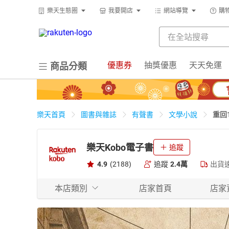
樂天生態圈
我要開店
網站導覽
購
優惠券
抽獎優惠
天天免運
商品分類
重回
樂天首頁
圖書與雜誌
有聲書
文學小說
樂天Kobo電子書
追蹤
4.9
(2188)
追蹤
2.4萬
出貨
本店類別
店家首頁
店家