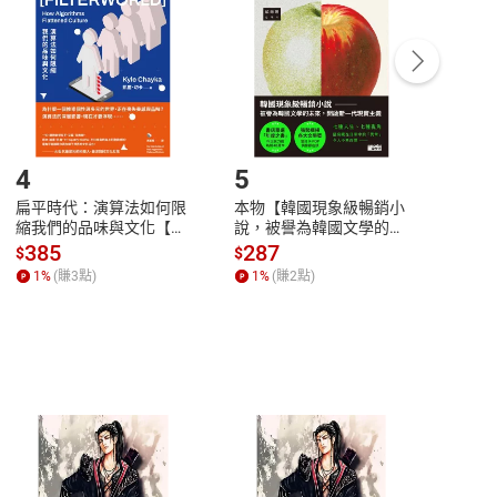
Payment
Complete
/退貨。
登入帳號，下載書籍後看書
4
5
6
扁平時代：演算法如何限
本物【韓國現象級暢銷小
蛋白
縮我們的品味與文化【電
說，被譽為韓國文學的未
版）─
子書】
來】【電子書】
秘密
385
287
24
$
$
$
一本
1
%
(賺
3
點)
1
%
(賺
2
點)
1
%