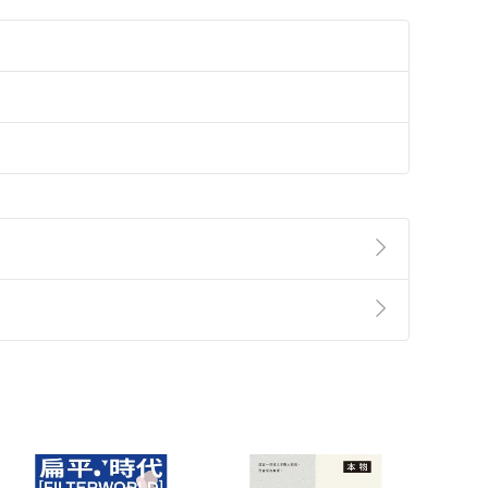
準則
第
2
條第
5
款之規定，「非以有形媒介提供之數位
，不適用消保法第
19
條第
1
項七日內無條件退貨之規
非以有形媒介提供之數位內容，消費者同意若訂購後
付款
方式
完成
訂單
中點選「瀏覽訂單明細」
>
「申請取消訂單
/
退