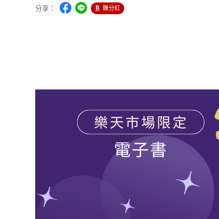
分享：
賺分紅