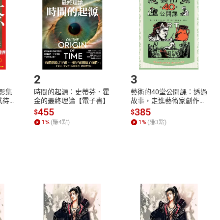
Shopping cart
Login
將依您的申請進行審核，待審核通過後將為您辦理退款事宜。
市場須以整筆訂單為單位進行取消/退貨，恕無法以單支商品取消
如何開始使用？
.選擇閱讀載具
Step2.
2
3
X影集
時間的起源：史蒂芬．霍
藝術的40堂公開課：透過
蓄弒待
金的最終理論【電子書】
故事，走進藝術家創作現
場，看藝術如何誕生、如
455
385
$
$
何形塑人類生活【電子
1
%
(賺
4
點)
1
%
(賺
3
點)
書】