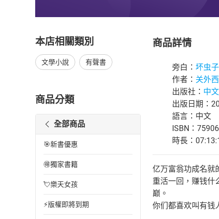
本店相關類別
商品詳情
文學小說
有聲書
旁白：
坏虫子
作者：
关外西
出版社：
中文
商品分類
出版日期：202
語言：中文
全部商品
ISBN：75906
時長：07:13:
🎯新書優惠
🉐獨家書籍
亿万富翁功成名就
重活一回，赚钱什
💘樂天女孩
巅。
⚡版權即將到期
你们都喜欢叫有钱