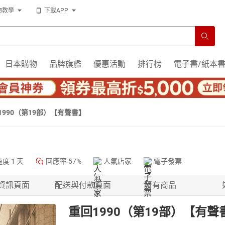
物教學
下載APP
日本購物
品牌旗艦
優惠活動
排行榜
電子書/紙本
1990（第19部）【有聲書】
速度
1 天
回應率
57%
人氣店家
電子發票
資訊頁面
配送與付款頁面
所有商品
重回1990（第19部）【有聲