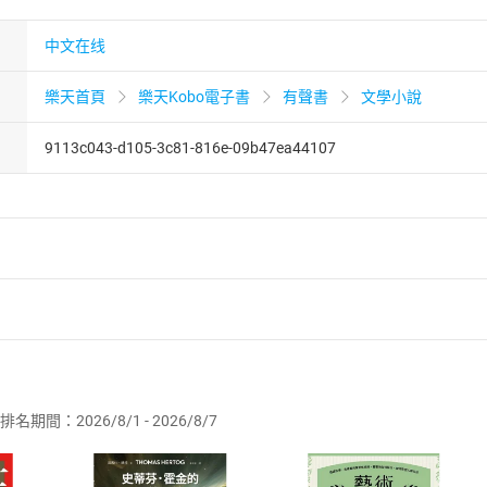
中文在线
樂天首頁
樂天Kobo電子書
有聲書
文學小說
9113c043-d105-3c81-816e-09b47ea44107
者保護法
第
19
條第
1
項後段
暨
通訊交易解除權合理例外情事適用
供即為完成之線上服務，經消費者事先同意始提供。」 之商品
排名期間：2026/8/1 - 2026/8/7
訂購本店鋪之商品即代表知悉本店鋪所銷售之商品為電子書，屬
取電子書，不得請求退貨退款。
品
放入
購物車
登入
帳號
欲取消訂單或辦理退貨時，請登入樂天市場，並於「我的訂單」