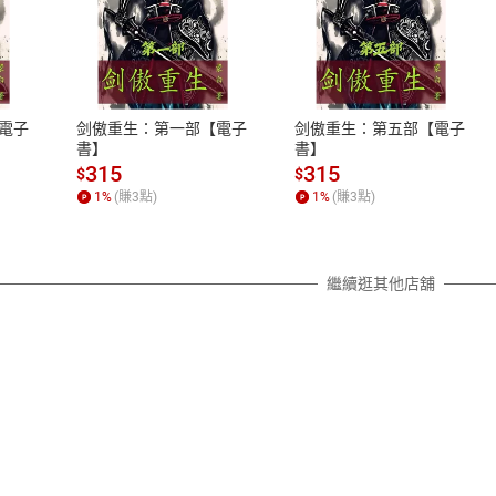
式
退換貨規範
、LINE PAY、AFTEE
本店是否提供消費者保護法七日猶
之權利，遽消費者保護法及通訊交
電子
剑傲重生：第一部【電子
剑傲重生：第五部【電子
除權合理例外情事適用準則，依商
書】
書】
質各有不同規定。詳細退換貨說明
315
315
$
$
照各商品說明。
1
%
(賺
3
點)
1
%
(賺
3
點)
詳細說明
繼續逛其他店舖