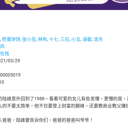
,
煎蛋饼饼
,
张小豆
,
林布
,
十七
,
三石
,
小五
,
语歇
,
浩天
风
在线
1/03/29
00005019
10
的陆峰意外回到了1988，看着可爱的女儿有些发懵，更懵的是
么的不要太简单，他不仅要登上财富的巅峰，还要教商业教父赚
人爸爸，陆峰要告诉你们，爸爸的爸爸叫爷爷！