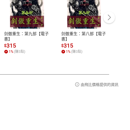
客服資訊
豫期
服務時間：週一到週五 10:00-12:00、
易解
13:00-17:00 (國定假日及例假日休息)
剑傲重生：第九部【電子
剑傲重生：第八部【電子
潜水史
品性
客服電話：0080-1857077
書】
書】
andari
al) Sc
請參
客服信箱：
聯絡店家
315
315
13
$
$
$
r【電
1
%
(賺
3
點)
1
%
(賺
3
點)
1
%
由飛比價格提供的資訊