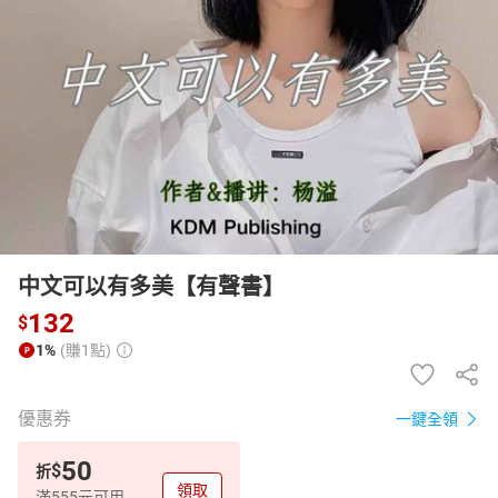
日本購物
電子/紙本書
HOT
中文可以有多美【有聲書】
132
$
1%
(賺1點)
優惠券
一鍵全領
50
$
折
領取
滿555元可用