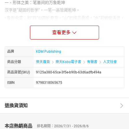
一、形体之美：笔墨间的万象乾坤
汉字是“凝固的哲学”，一笔一画皆藏乾坤。
• 象形会意：如“日”似圆轮悬空，“山”如峰峦叠嶂，“水”若蜿蜒溪流，
字形本身便是自然万物的抽象写意。
• 结构韵律：汉字讲究平衡与变化，篆书的古朴、隶书的端方、行书
查看更多
的流畅、草书的狂放，每一种字体都是艺术的化身。
• 文化符号：从人名“扶苏”“林风眠”的典雅，到药名“青黛”“半夏”的诗
品牌
KDM Publishing
意，中文以汉字为载体，将生活升华为美学。
二、音韵之美：声调里的天地节律
商品分類
樂天首頁
樂天Kobo電子書
有聲書
人文社會
中文是“流动的音乐”，四声起伏间自成韵律。
商品貨號(SKU)
9125a380-65ce-3f5e-b90b-63d6adfb494a
• 声调抑扬：普通话四声（阴平、阳平、上声、去声）如琴键跳跃，
赋予语言天然的节奏感，“大漠孤烟直，长河落日圆”的诵读，更显苍
ISBN
9798318065675
茫意境。
• 叠字妙用：李清照“寻寻觅觅，冷冷清清，凄凄惨惨戚戚”，以齿音
与舌音的交错，将愁绪凝为声韵的幽咽。
退換貨須知
• 方言交响：从吴侬软语的婉转，到粤语九声的繁复，方言的多样性
为中文注入鲜活的地域生命力。
三、意境之美：文字外的无尽情思
本店熱銷商品
排名期間：2026/7/31 - 2026/8/6