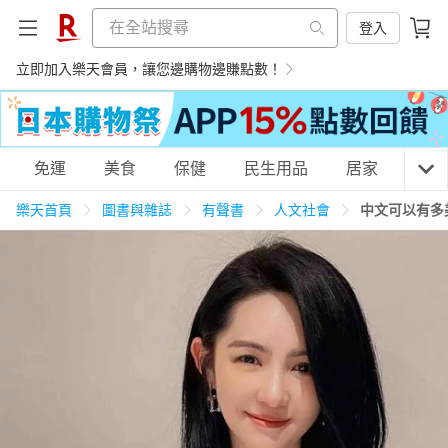
登入
立即加入樂天會員，讓您邊購物邊賺點數！
購物網分類
免運
美食
保健
民生用品
居家
3C
樂天首頁
圖書與雜誌
有聲書
人文社會
中文可以有多
天天免運
美食蛋糕
養生保健
民生用品
居家生活
3C家電
運動休閒
親子玩具
女裝
男裝
化妝保養
情趣用品