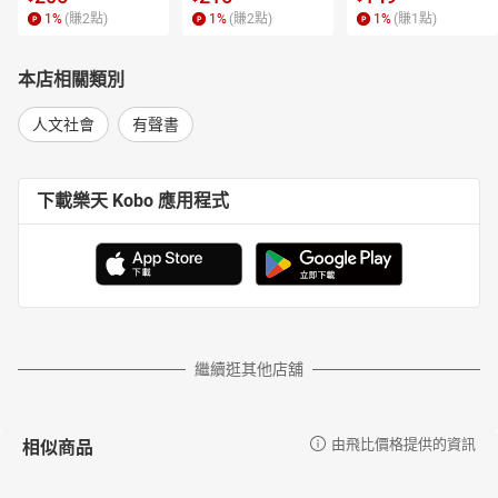
1
%
(賺
2
點)
1
%
(賺
2
點)
1
%
(賺
1
點)
本店相關類別
人文社會
有聲書
下載樂天 Kobo 應用程式
繼續逛其他店舖
相似商品
由飛比價格提供的資訊