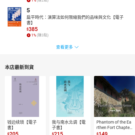
1
%
(賺
2
點)
淡，皆是对宇宙生命力的摹写。
5
• 阴阳辩证：王维“行到水穷处，坐看云起时”，以山水隐喻盛衰循
环；《易经》“与时偕行”的智慧，更将变革融入文化基因。
扁平時代：演算法如何限縮我們的品味與文化【電子
書】
中文之美，是形、声、意、道的交响，是“天地有大美而不言”的东方
385
$
密码。它既是“千里共婵娟”的温情纽带，也是“为天地立心”的文明担
1
%
(賺
3
點)
当。在全球化浪潮中，中文以其包容与创新，正书写着跨越时空的
文化诗篇。
查看更多
本店最新到貨
钱边续琐【電子
我与南水北调【電
Phantom of the Ea
書】
子書】
rthen Fort Chapter
 4【有聲書】
205
215
149
$
$
$