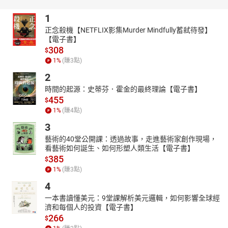
中文是“留白的画卷”，寥寥数语可纳天地。
1
• 诗词之境：“疏影横斜水清浅，暗香浮动月黄昏”（林逋），以梅、
水、月的关联，勾勒出空灵的画意；苏轼“一蓑烟雨任平生”，以简驭
正念殺機【NETFLIX影集Murder Mindfully蓄弒待發】
【電子書】
繁，道尽超然物外的人生境界。
308
$
• 虚实相生：中国山水画“以线传神”，书法“气韵生动”，戏曲“跑圆场”
1
%
(賺
3
點)
的太极曲线，皆以虚实交融诠释东方美学的含蓄与张力。
2
四、精神之美：文化中的风骨传承
時間的起源：史蒂芬．霍金的最終理論【電子書】
中文是“文明的基因”，承载着中华文化的核心价值。
455
$
• 品格境界：屈原的“清洁之性”、陶渊明的“安贫乐道”、杜甫的“忧国
1
%
(賺
4
點)
忧民”，中文以文字塑人格，彰显“尽善尽美”的精神追求。
3
• 天人合一：从建筑榫卯的阴阳合抱，到园林“开窗放入大江来”的天
藝術的40堂公開課：透過故事，走進藝術家創作現場，
地交融，中文语境下的“中和”理念，体现着人与自然的共生智慧。
看藝術如何誕生、如何形塑人類生活【電子書】
• 传承创新：从《诗经》的质朴到网络时代的“新文言”，中文在守护
385
$
“仁义礼智信”传统的同时，不断吸纳时代养分，成为连接古今的文化
1
%
(賺
3
點)
血脉。
4
五、哲思之美：语言里的宇宙之道
一本書讀懂美元：9堂課解析美元邏輯，如何影響全球經
中文是“思想的容器”，蕴藏着东方哲学的深邃逻辑。
濟和每個人的投資【電子書】
266
$
• 气韵生动：古人以“气”为万物本源，书法提按顿挫、绘画笔墨浓