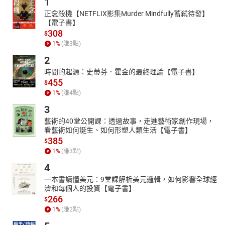
1
正念殺機【NETFLIX影集Murder Mindfully蓄弒待發】
【電子書】
308
$
1
%
(賺
3
點)
2
時間的起源：史蒂芬．霍金的最終理論【電子書】
455
$
1
%
(賺
4
點)
3
藝術的40堂公開課：透過故事，走進藝術家創作現場，
看藝術如何誕生、如何形塑人類生活【電子書】
385
$
1
%
(賺
3
點)
4
一本書讀懂美元：9堂課解析美元邏輯，如何影響全球經
濟和每個人的投資【電子書】
266
$
1
%
(賺
2
點)