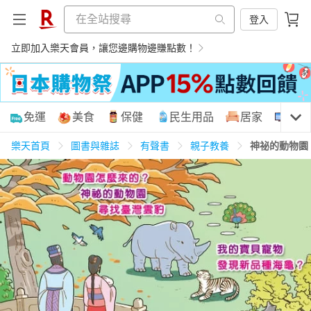
登入
立即加入樂天會員，讓您邊購物邊賺點數！
購物網分類
免運
美食
保健
民生用品
居家
3C
樂天首頁
圖書與雜誌
有聲書
親子教養
神祕的動物園
天天免運
美食蛋糕
養生保健
民生用品
居家生活
3C家電
運動休閒
親子玩具
女裝
男裝
化妝保養
情趣用品