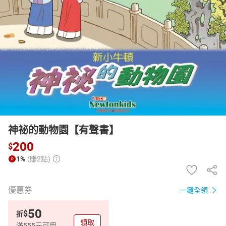
日本購物
電子/紙本書
HOT
神祕的動物園【有聲書】
200
$
1%
(賺2點)
優惠券
一鍵全領
50
$
折
領取
滿555元可用