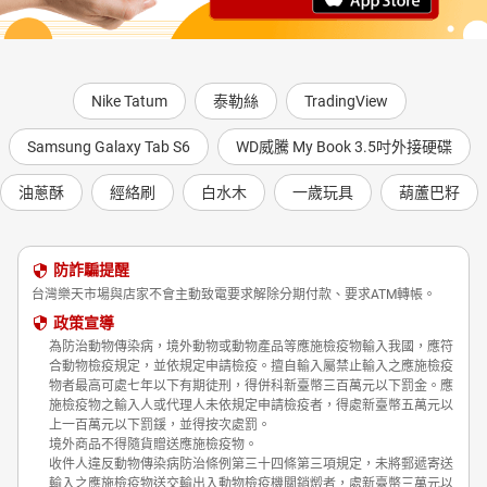
Nike Tatum
泰勒絲
TradingView
Samsung Galaxy Tab S6
WD威騰 My Book 3.5吋外接硬碟
油蔥酥
經絡刷
白水木
一歲玩具
葫蘆巴籽
防詐騙提醒
台灣樂天市場與店家不會主動致電要求解除分期付款、要求ATM轉帳。
政策宣導
為防治動物傳染病，境外動物或動物產品等應施檢疫物輸入我國，應符
合動物檢疫規定，並依規定申請檢疫。擅自輸入屬禁止輸入之應施檢疫
物者最高可處七年以下有期徒刑，得併科新臺幣三百萬元以下罰金。應
施檢疫物之輸入人或代理人未依規定申請檢疫者，得處新臺幣五萬元以
上一百萬元以下罰鍰，並得按次處罰。
境外商品不得隨貨贈送應施檢疫物。
收件人違反動物傳染病防治條例第三十四條第三項規定，未將郵遞寄送
輸入之應施檢疫物送交輸出入動物檢疫機關銷燬者，處新臺幣三萬元以