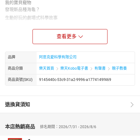
我的寶貝寵物
發現新品種海龜？
生動好玩的劇場式科學故事
阿思克去參觀一間神祕動物園，這間動物園和一般動物園很不一
樣！裡面的動物雖然曾經生活在地球上，但是現在都已經滅絕了……
查看更多
像是史德拉海牛、大海雀、旅鴿、斑驢等。這些動物都曾經生活在
地球上，有些甚至數量非常多，但是因為人們的大量獵殺，使得牠
們在過去一、兩百年之間就全部滅亡消失不見，只能在神祕動物園
品牌
阿思克愛科學有限公司
才看得到了。除此之外，還有些動物也正面臨相同的命運，如果再
不保護，就要滅絕而進入神祕動物園了！跟著阿思克一起前進神祕
商品分類
樂天首頁
樂天Kobo電子書
有聲書
親子教養
動物園認識這些動物，也要學著愛護現有的動物喔！
商品貨號(SKU)
9145440c-53c9-31a2-9996-a1774149f469
Newtonkids新小牛頓
全台灣最資深的兒童科普雜誌企劃、編劇，由知名聲優生動演
出，安排主角《阿思克》和《Eyebox》為孩子演說精彩的科學故
退換貨須知
事。
本店熱銷商品
排名期間：2026/7/31 - 2026/8/6