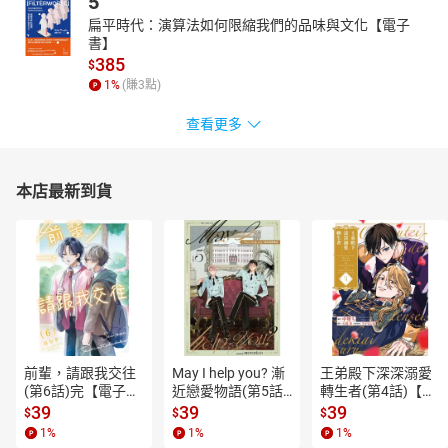
5
扁平時代：演算法如何限縮我們的品味與文化【電子
書】
385
$
1
%
(賺
3
點)
查看更多
本店最新到貨
前輩，請跟我交往
May I help you? 漸
王弟殿下深深溺愛
(第6話)完【電子
近戀愛物語(第5話)
轉生者(第4話)【電
書】
【電子書】
子書】
39
39
39
$
$
$
1
%
1
%
1
%