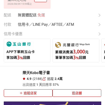
2026/08/09 15:59
截止
配送
無實體配送
免運
付款
信用卡／LINE Pay／AFTEE／ATM
信用卡優惠
樂天Kobo電子書
4.9
(2188)
追蹤
2.4萬
出貨速度
1 天
回應率
57%
追蹤店家
逛店舖