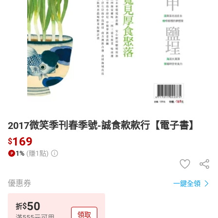
日本購物
電子/紙本書
HOT
2017微笑季刊春季號-誠食款款行【電子書】
169
$
1%
(賺1點)
優惠券
一鍵全領
50
$
折
領取
滿555元可用