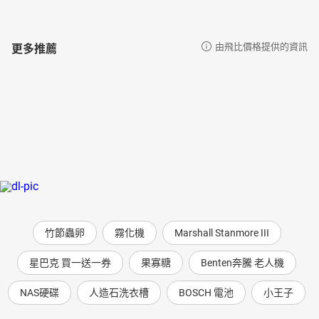
更多推薦
由飛比價格提供的資訊
竹節蟲卵
霧化機
Marshall Stanmore III
星巴克 買一送一券
果寡糖
Benten奔騰 老人機
NAS硬碟
人造石洗衣槽
BOSCH 電池
小王子