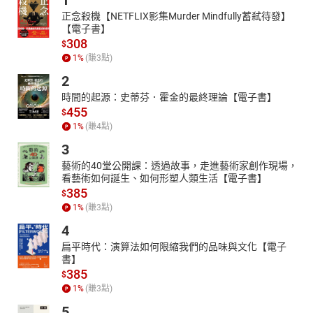
1
正念殺機【NETFLIX影集Murder Mindfully蓄弒待發】
【電子書】
308
$
1
%
(賺
3
點)
2
時間的起源：史蒂芬．霍金的最終理論【電子書】
455
$
1
%
(賺
4
點)
3
藝術的40堂公開課：透過故事，走進藝術家創作現場，
看藝術如何誕生、如何形塑人類生活【電子書】
385
$
1
%
(賺
3
點)
4
扁平時代：演算法如何限縮我們的品味與文化【電子
書】
385
$
1
%
(賺
3
點)
5