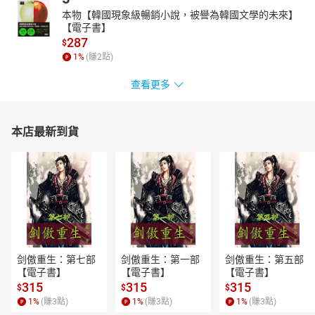
本物【韓國現象級暢銷小說，被譽為韓國文學的未來】
【電子書】
287
$
1
%
(賺
2
點)
查看更多
本店最新到貨
剑傲重生：第七部
剑傲重生：第一部
剑傲重生：第五部
【電子書】
【電子書】
【電子書】
315
315
315
$
$
$
1
%
(賺
3
點)
1
%
(賺
3
點)
1
%
(賺
3
點)