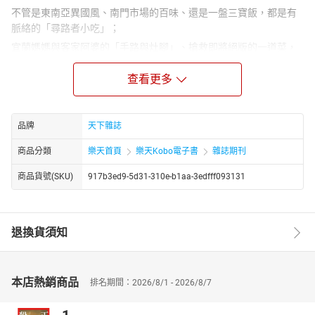
不管是東南亞異國風、南門市場的百味、還是一盤三寶飯，都是有
脈絡的「尋路者小吃」；
宜蘭媽媽與客家阿婆的「手路與灶腳」、搶救即將絕版的一道菜，
家裡的餐桌，就是最真心的台灣味；
查看更多
台灣又宛若「太平洋上的中島廚房」，料理人把關，與世界分享好
食材和好手藝；
最後找到「誠食之路」的夥伴，
品牌
天下雜誌
竹北都市裡的厚食聚落，座落花蓮的邦查野菜農場，台中的太陽餅
商品分類
樂天首頁
樂天Kobo電子書
雜誌期刊
博物館，
目標不遠，這條路並不孤單。
商品貨號(SKU)
917b3ed9-5d31-310e-b1aa-3edfff093131
退換貨須知
本店熱銷商品
排名期間：2026/8/1 - 2026/8/7