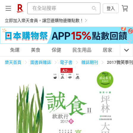
登入
立即加入樂天會員，讓您邊購物邊賺點數！
購物網分類
免運
美食
保健
民生用品
居家
3C
樂天首頁
圖書與雜誌
電子書
雜誌期刊
2017微笑季
天天免運
美食蛋糕
養生保健
民生用品
居家生活
3C家電
運動休閒
親子玩具
女裝
男裝
化妝保養
情趣用品