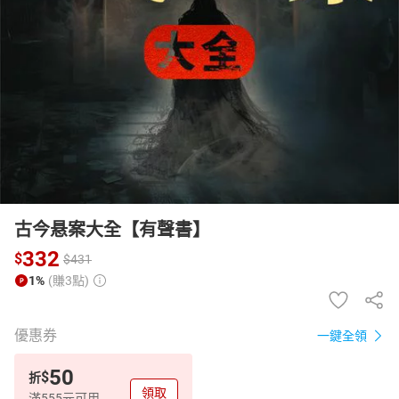
日本購物
電子/紙本書
HOT
古今悬案大全【有聲書】
332
$
$
431
1%
(賺3點)
優惠券
一鍵全領
50
$
折
領取
滿555元可用