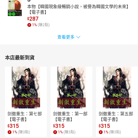
本物【韓國現象級暢銷小說，被譽為韓國文學的未來】
【電子書】
287
$
1
%
(賺
2
點)
查看更多
本店最新到貨
剑傲重生：第七部
剑傲重生：第一部
剑傲重生：第五部
【電子書】
【電子書】
【電子書】
315
315
315
$
$
$
1
%
(賺
3
點)
1
%
(賺
3
點)
1
%
(賺
3
點)