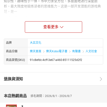
知识性、趣味性于一体。书中力求全方位、多层面地进行深度剖
析，最大限度地锻炼读者的思维能力。这是一部开发潜能的游戏典
范，是一
Author Biograph：
林然是国内经管类图书资深编著者、通俗管理思想传播者，以 “经典
查看更多
管理理论通俗化、实用化” 为核心定位，擅长将德鲁克等管理大师的
思想拆解为可落地的实操框架，长期聚焦管理常识、职场成长与组
织效能提升，作品兼具理论严谨性与大众可读性。拥有丰富的经管
品牌
大吕文化
图书策划与编著经验，熟悉大众阅读需求，擅长用结构化框架与通
俗案例传递管理思想，其作品多面向企业管理者、职场中层及希望
商品分類
樂天首頁
樂天Kobo電子書
有聲書
人文社會
提升管理能力的知识工作者。
商品貨號(SKU)
91c8efdc-4cff-3e67-a460-85111525d2f2
退換貨須知
本店熱銷商品
排名期間：2026/8/1 - 2026/8/7