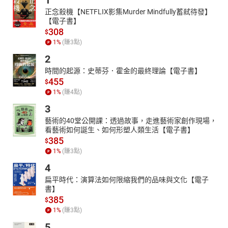
1
正念殺機【NETFLIX影集Murder Mindfully蓄弒待發】
【電子書】
308
$
1
%
(賺
3
點)
2
時間的起源：史蒂芬．霍金的最終理論【電子書】
455
$
1
%
(賺
4
點)
3
藝術的40堂公開課：透過故事，走進藝術家創作現場，
看藝術如何誕生、如何形塑人類生活【電子書】
385
$
1
%
(賺
3
點)
4
扁平時代：演算法如何限縮我們的品味與文化【電子
書】
385
$
1
%
(賺
3
點)
5