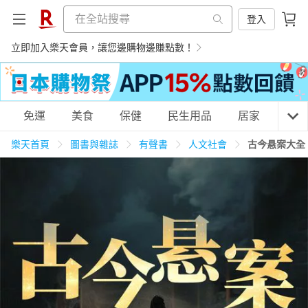
登入
立即加入樂天會員，讓您邊購物邊賺點數！
購物網分類
免運
美食
保健
民生用品
居家
3C
樂天首頁
圖書與雜誌
有聲書
人文社會
古今悬案大全
天天免運
美食蛋糕
養生保健
民生用品
居家生活
3C家電
運動休閒
親子玩具
女裝
男裝
化妝保養
情趣用品