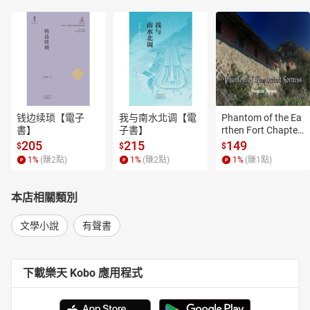
钱边续琐【電子
我与南水北调【電
Phantom of the Ea
書】
子書】
rthen Fort Chapter
 4【有聲書】
205
215
149
$
$
$
1
%
(賺
2
點)
1
%
(賺
2
點)
1
%
(賺
1
點)
本店相關類別
文學小說
有聲書
下載樂天 Kobo 應用程式