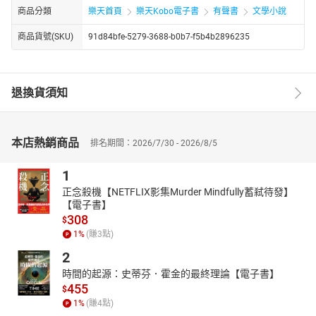
商品分類
樂天首頁
樂天Kobo電子書
有聲書
文學小說
商品貨號(SKU)
91d84bfe-5279-3688-b0b7-f5b4b2896235
退換貨須知
本店熱銷商品
排名期間：2026/7/30 - 2026/8/5
1
正念殺機【NETFLIX影集Murder Mindfully蓄弒待發】
【電子書】
308
$
1
%
(賺
3
點)
2
時間的起源：史蒂芬．霍金的最終理論【電子書】
455
$
1
%
(賺
4
點)