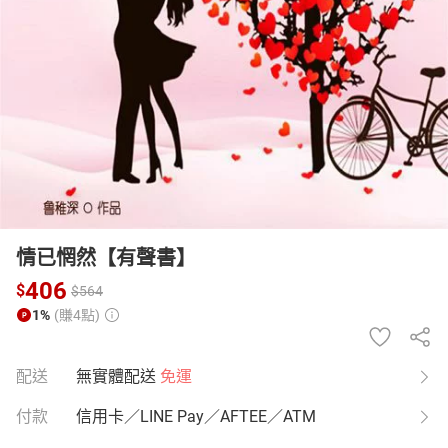
日本購物
電子/紙本書
HOT
情已惘然【有聲書】
406
$
$
564
1%
(賺4點)
配送
無實體配送
免運
付款
信用卡／LINE Pay／AFTEE／ATM