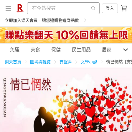
登入
立即加入樂天會員，讓您邊購物邊賺點數！
購物網分類
免運
美食
保健
民生用品
居家
3C
樂天首頁
圖書與雜誌
有聲書
文學小說
情已惘然【有
天天免運
美食蛋糕
養生保健
民生用品
居家生活
3C家電
運動休閒
親子玩具
女裝
男裝
化妝保養
情趣用品