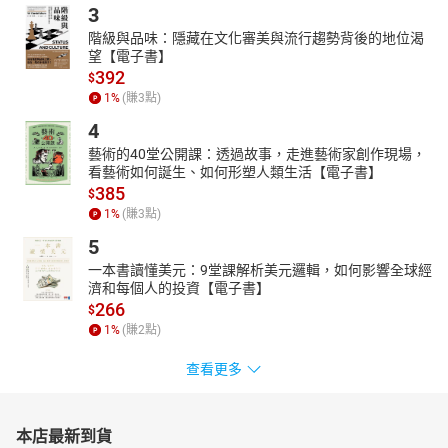
3
階級與品味：隱藏在文化審美與流行趨勢背後的地位渴
望【電子書】
392
$
1
%
(賺
3
點)
4
藝術的40堂公開課：透過故事，走進藝術家創作現場，
看藝術如何誕生、如何形塑人類生活【電子書】
385
$
1
%
(賺
3
點)
5
一本書讀懂美元：9堂課解析美元邏輯，如何影響全球經
濟和每個人的投資【電子書】
266
$
1
%
(賺
2
點)
查看更多
本店最新到貨