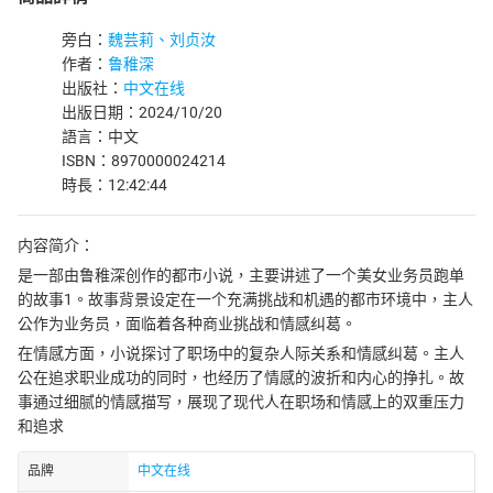
旁白：
魏芸莉、刘贞汝
作者：
鲁稚深
出版社：
中文在线
出版日期：2024/10/20
語言：中文
ISBN：8970000024214
時長：12:42:44
内容简介：
是一部由鲁稚深创作的都市小说，主要讲述了一个美女业务员跑单
的故事1。故事背景设定在一个充满挑战和机遇的都市环境中，主人
公作为业务员，面临着各种商业挑战和情感纠葛。
在情感方面，小说探讨了职场中的复杂人际关系和情感纠葛。主人
公在追求职业成功的同时，也经历了情感的波折和内心的挣扎。故
事通过细腻的情感描写，展现了现代人在职场和情感上的双重压力
和追求
品牌
中文在线