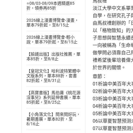
馬叔禮
⭐08/03-08/09本週精選85
淡江大學中文系畢
折，領券再85折
自學，在研究孔子
2026線上漫畫博覽會-漫畫，
由馬叔禮創辦的「
單本79折起，至8/15止
以「格物致知」的
2026線上漫畫博覽會-輕小
子思想與智慧永續
說，單本79折起，至8/15止
一向被稱為「生命
做學問必須靠自己
【臉譜出版】出版社推薦，單
本85折，至8/8止
禮希望後輩培養偉
於世界的關懷。
【皇冠文化】哈利波特繁體中
文版系列，單本88折，套書
章節：
82折起，至8/31止
01析論中美百年大
02析論中美百年大
【高寶書版】馬伯庸《桃花源
沒事兒》系列延伸書展，單本
03析論中美百年大
85折起，至8/25止
04析論中美百年大
05析論中美百年大
【小角落文化】閱來閱好玩，
暑期書展，單本82折，至
06以華夏智慧预测未
8/16止
07以華夏智慧预测未