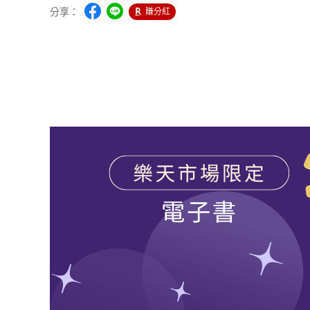
分享：
賺分紅