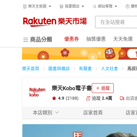
樂天生態圈
我要開店
網站導覽
購
優惠券
抽獎優惠
天天免運
商品分類
馬叔
樂天首頁
圖書與雜誌
有聲書
人文社會
樂天Kobo電子書
追蹤
4.9
(2188)
追蹤
2.4萬
出貨
本店類別
店家首頁
店家