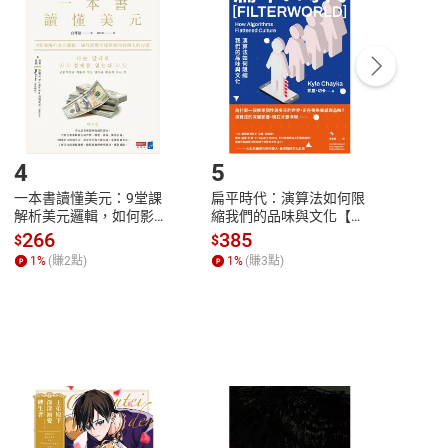
中點選「瀏覽訂單明細」
>
「申請取消訂單
/
退
Payment
Complete
/退貨。
登入帳號，下載書籍後看書
4
5
6
一本書讀懂美元：9堂課
扁平時代：演算法如何限
本物
解析美元邏輯，如何影響
縮我們的品味與文化【電
說，
全球經濟和每個人的投資
子書】
來】
266
385
28
$
$
$
【電子書】
1
%
(賺
2
點)
1
%
(賺
3
點)
1
%