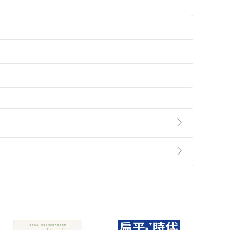
準則
第
2
條第
5
款之規定，「非以有形媒介提供之數位
，不適用消保法第
19
條第
1
項七日內無條件退貨之規
非以有形媒介提供之數位內容，消費者同意若訂購後
付款
方式
完成
訂單