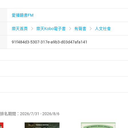
愛播聽書FM
樂天首頁
樂天Kobo電子書
有聲書
人文社會
91f484d3-5307-317e-a9b3-d03d47afa141
者保護法
第
19
條第
1
項後段
暨
通訊交易解除權合理例外情事適用
供即為完成之線上服務，經消費者事先同意始提供。」 之商品
排名期間：2026/7/31 - 2026/8/6
訂購本店鋪之商品即代表知悉本店鋪所銷售之商品為電子書，屬
取電子書，不得請求退貨退款。
品
放入
購物車
登入
帳號