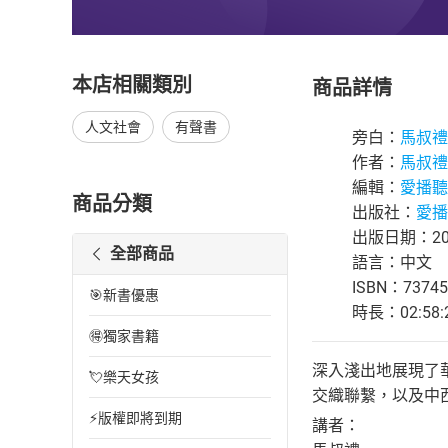
本店相關類別
商品詳情
人文社會
有聲書
旁白：
馬叔禮
作者：
馬叔禮
編輯：
愛播聽
商品分類
出版社：
愛播
出版日期：202
全部商品
語言：中文
ISBN：73745
🎯新書優惠
時長：02:58:
🉐獨家書籍
深入淺出地展現了
💘樂天女孩
交織聯繫，以及中
⚡版權即將到期
講者：