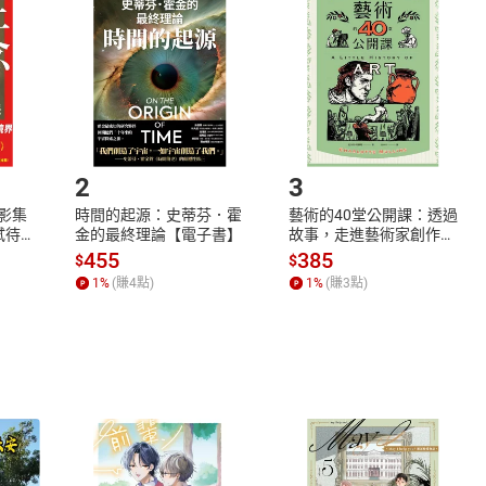
欲取消訂單或辦理退貨時，請登入樂天市場，並於「我的訂單」
Shopping cart
Login
將依您的申請進行審核，待審核通過後將為您辦理退款事宜。
市場須以整筆訂單為單位進行取消/退貨，恕無法以單支商品取消
如何開始使用？
.選擇閱讀載具
Step2.
2
3
X影集
時間的起源：史蒂芬．霍
藝術的40堂公開課：透過
蓄弒待
金的最終理論【電子書】
故事，走進藝術家創作現
場，看藝術如何誕生、如
455
385
$
$
何形塑人類生活【電子
1
%
(賺
4
點)
1
%
(賺
3
點)
書】