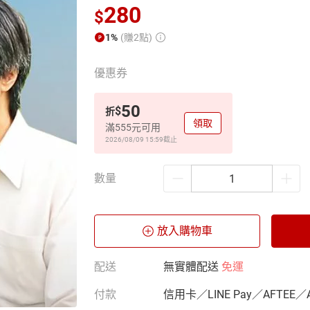
280
$
1%
(賺2點)
優惠券
50
$
折
領取
滿555元可用
2026/08/09 15:59
截止
數量
放入購物車
配送
無實體配送
免運
付款
信用卡／LINE Pay／AFTEE／