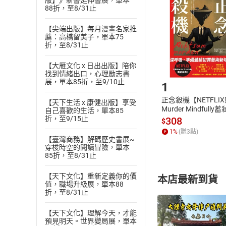
版】》新書延伸書展，單本
退貨方式：您
88折，至8/31止
Choose
貨」，本店鋪
【尖端出版】每月漫畫名家推
請注意，樂天
薦：高橋留美子，單本75
購書後，
折，至8/31止
【大雁文化 x 日出出版】陪你
Step1
找到情緒出口，心理勵志書
展，單本85折，至9/10止
1
正念殺機【NETFLI
【天下生活 x 康健出版】享受
Murder Mindfully
自己喜歡的生活，單本85
發】【電子書】
折，至9/15止
308
$
1
%
(賺
3
點)
【臺灣商務】解碼歷史書展~
穿梭時空的閱讀冒險，單本
85折，至8/31止
【天下文化】重新定義你的價
本店最新到貨
值，職場升級展，單本88
折，至8/31止
【天下文化】理解今天，才能
預見明天。世界變局展，單本