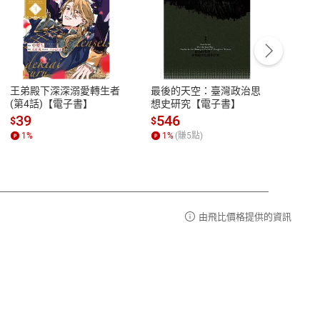
客服資訊
豫期
服務時間：週一到週五 10:00-12:00、
易解
13:00-17:00 (國定假日及例假日休息)
王弟殿下深深溺愛轉生者
最後的天空：臺灣政治思
鬼島
品性
客服電話：0080-1857077
(第4話)【電子書】
想史研究【電子書】
小事
請參
客服信箱：
聯絡店家
39
546
33
$
$
$
1
%
1
%
(賺
5
點)
1
%
由飛比價格提供的資訊