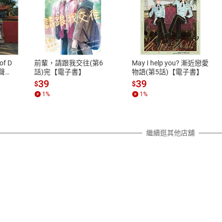
式
退換貨規範
、LINE PAY、AFTEE
本店是否提供消費者保護法七日猶
之權利，遽消費者保護法及通訊交
of D
前輩，請跟我交往(第6
May I help you? 漸近戀愛
除權合理例外情事適用準則，依商
有聲
話)完【電子書】
物語(第5話)【電子書】
質各有不同規定。詳細退換貨說明
39
39
$
$
照各商品說明。
1
%
1
%
詳細說明
繼續逛其他店舖