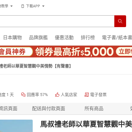
物教學
下載APP
日本購物
品牌旗艦
優惠活動
排行榜
電子書/紙本
禮老師以華夏智慧觀中美情勢【有聲書】
速度
1 天
回應率
57%
人氣店家
電子發票
資訊頁面
配送與付款頁面
所有商品
馬叔禮老師以華夏智慧觀中美