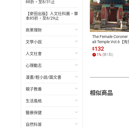
88折，至8/31止
付款方
【麥田出版】人文社科展，單
本85折，至8/29止
ATM轉帳、信用卡
商業理財
The Female Coroner 
文學小說
投資理財
ali Temple Vol.6【
書】
132
$
人文社會
經濟/趨勢
歐美文學
1
%
(賺
1
點)
心理勵志
財務/金融
日本文學
國際關係
漫畫/輕小說/圖文書
管理/領導
韓國文學
政治
心靈成長/情緒
親子教養
職場工作術
華文文學
社會科學
人際關係
輕小說
相似商品
生活風格
成功法
經典文學
台灣/中國歷史
兩性關係
奇幻/科幻
教育現場
醫療保健
行銷/廣告
成長/家庭生活小說
日/韓歷史
心理學
愛情故事
兒童文學/故事
飲食/食譜
自然科普
傳記
懸疑/推理小說
其他歷史/史學
職場/社會寫實
兒童科普/學習
健身/美顏
健康/養生