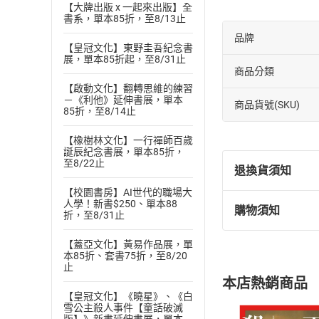
【大牌出版 x 一起來出版】全
書系，單本85折，至8/13止
品牌
【皇冠文化】東野圭吾紀念書
展，單本85折起，至8/31止
商品分類
【啟動文化】翻轉思維的練習
－《利他》延伸書展，單本
商品貨號(SKU)
85折，至8/14止
【橡樹林文化】一行禪師百歲
誕辰紀念書展，單本85折，
至8/22止
退換貨須知
【校園書房】AI世代的職場大
人學！新書$250、單本88
購物須知
折，至8/31止
退換貨規定：
(
一
)
依
消費
【蓋亞文化】黃易作品展，單
內容或一經提
本85折、套書75折，至8/20
購書須知
止
定。
本店熱銷商品
(
二
)
消費者
【皇冠文化】《曉星》、《白
且已下載
/
存
雪公主殺人事件【童話破滅
挑選
商