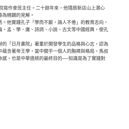
教院寫作會班主任。二十餘年來，他隱居新店山上潛心
極為精闢的見解。
活。他實踐孔子「學而不厭，誨人不倦」的教育志向，
論、孟、學、庸、詩詞、小說、古文等中國經典，使孔
辦的「日月書院」著重於開發學生的品格與心志，認為
中蘊含著帝王學，當中關乎一個人的胸襟與格局，馬叔
命感，也是中華道統的最終目的──知識是為了實踐對