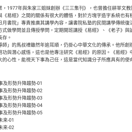
業，1977年與朱家三姐妹創辦《三三集刊》，也曾擔任耕莘文
與《易經》之間的關係有很大的體悟，對於方塊字造字系統也有
日月書院」專責推廣其講學內容，讓書院私塾的民間講學傳統復
方式做學問並且傳授學問，定期開班講授《易經》、《老子》與
長存。
導師」的馬叔禮雖然年逾耳順，仍掛心中華文化的傳承。他所創
用功與潛心感悟，這也是他專注研究《易經》的原因。《易經》
大的心性，能視天下事為己任，這是當代知識分子所應具有的使
事及形勢升降趨勢-01
事及形勢升降趨勢-02
事及形勢升降趨勢-03
事及形勢升降趨勢-04
事及形勢升降趨勢-05
来-01
来-02