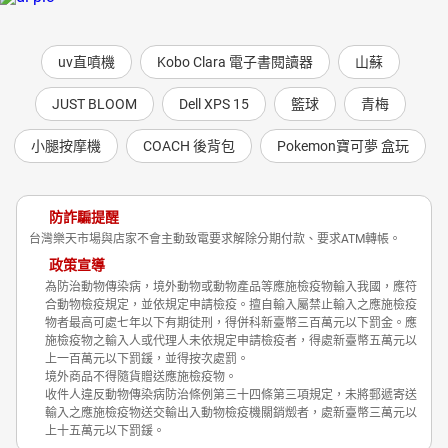
uv直噴機
Kobo Clara 電子書閱讀器
山蘇
JUST BLOOM
Dell XPS 15
籃球
青梅
小腿按摩機
COACH 後背包
Pokemon寶可夢 盒玩
防詐騙提醒
台灣樂天市場與店家不會主動致電要求解除分期付款、要求ATM轉帳。
政策宣導
為防治動物傳染病，境外動物或動物產品等應施檢疫物輸入我國，應符
合動物檢疫規定，並依規定申請檢疫。擅自輸入屬禁止輸入之應施檢疫
物者最高可處七年以下有期徒刑，得併科新臺幣三百萬元以下罰金。應
施檢疫物之輸入人或代理人未依規定申請檢疫者，得處新臺幣五萬元以
上一百萬元以下罰鍰，並得按次處罰。
境外商品不得隨貨贈送應施檢疫物。
收件人違反動物傳染病防治條例第三十四條第三項規定，未將郵遞寄送
輸入之應施檢疫物送交輸出入動物檢疫機關銷燬者，處新臺幣三萬元以
上十五萬元以下罰鍰。