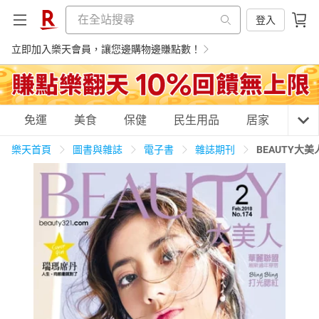
登入
立即加入樂天會員，讓您邊購物邊賺點數！
購物網分類
免運
美食
保健
民生用品
居家
3C
樂天首頁
圖書與雜誌
電子書
雜誌期刊
BEAUTY大美
天天免運
美食蛋糕
養生保健
民生用品
居家生活
3C家電
運動休閒
親子玩具
女裝
男裝
化妝保養
情趣用品