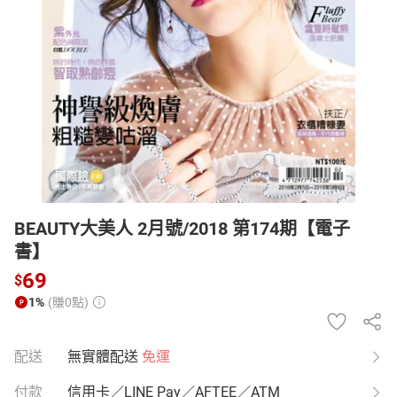
日本購物
電子/紙本書
HOT
BEAUTY大美人 2月號/2018 第174期【電子
書】
69
$
1%
(賺0點)
配送
無實體配送
免運
付款
信用卡／LINE Pay／AFTEE／ATM