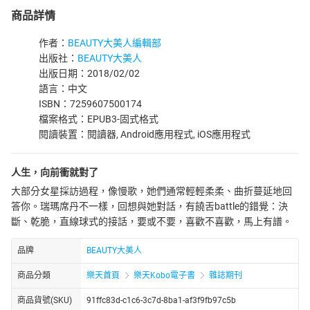
商品詳情
作者：
BEAUTY大美人編輯部
出版社：
BEAUTY大美人
出版日期：2018/02/02
語言：中文
ISBN：7259607500174
檔案格式：EPUB3-固式格式
閱讀裝置：閱讀器, Android應用程式, iOS應用程式
人生，向前衝就對了
大部分女星採訪過程，像慢歌，她們通常輕輕柔柔、曲折蔓延地回
答你。瑞瑪席丹不一樣，回想與她對話，有饒舌battle的錯覺：決
斷、乾脆，直線球式的接話，要或不要，喜歡不喜歡，馬上有譜。
品牌
BEAUTY大美人
商品分類
樂天首頁
樂天Kobo電子書
雜誌期刊
商品貨號(SKU)
91ffc83d-c1c6-3c7d-8ba1-af3f9fb97c5b