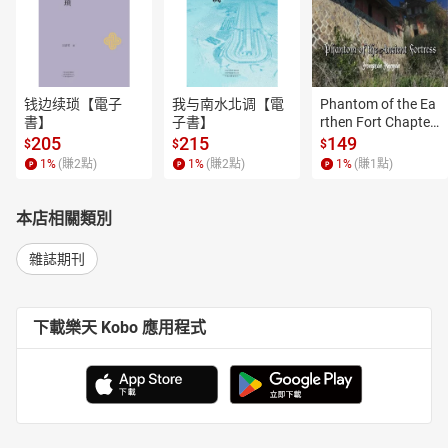
钱边续琐【電子
我与南水北调【電
Phantom of the Ea
書】
子書】
rthen Fort Chapter
 4【有聲書】
205
215
149
$
$
$
1
%
(賺
2
點)
1
%
(賺
2
點)
1
%
(賺
1
點)
本店相關類別
雜誌期刊
下載樂天 Kobo 應用程式