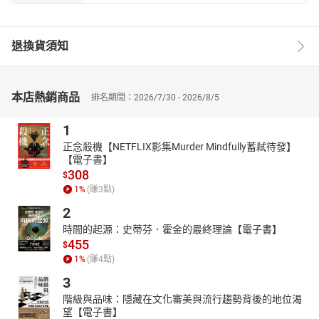
退換貨須知
本店熱銷商品
排名期間：2026/7/30 - 2026/8/5
1
正念殺機【NETFLIX影集Murder Mindfully蓄弒待發】
【電子書】
308
$
1
%
(賺
3
點)
2
時間的起源：史蒂芬．霍金的最終理論【電子書】
455
$
1
%
(賺
4
點)
3
階級與品味：隱藏在文化審美與流行趨勢背後的地位渴
望【電子書】