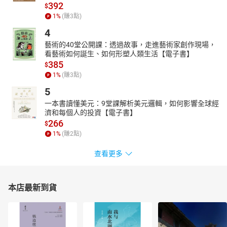
392
$
1
%
(賺
3
點)
4
藝術的40堂公開課：透過故事，走進藝術家創作現場，
看藝術如何誕生、如何形塑人類生活【電子書】
385
$
1
%
(賺
3
點)
5
一本書讀懂美元：9堂課解析美元邏輯，如何影響全球經
濟和每個人的投資【電子書】
266
$
1
%
(賺
2
點)
查看更多
本店最新到貨