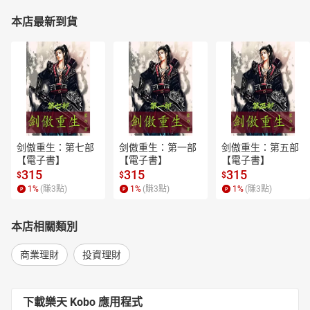
本店最新到貨
剑傲重生：第七部
剑傲重生：第一部
剑傲重生：第五部
【電子書】
【電子書】
【電子書】
315
315
315
$
$
$
1
%
(賺
3
點)
1
%
(賺
3
點)
1
%
(賺
3
點)
本店相關類別
商業理財
投資理財
下載樂天 Kobo 應用程式