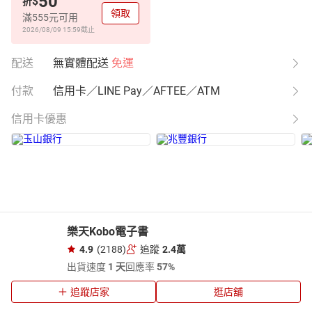
50
$
折
領取
滿555元可用
2026/08/09 15:59
截止
配送
無實體配送
免運
付款
信用卡／LINE Pay／AFTEE／ATM
信用卡優惠
樂天Kobo電子書
4.9
(2188)
追蹤
2.4萬
出貨速度
1 天
回應率
57%
追蹤店家
逛店舖