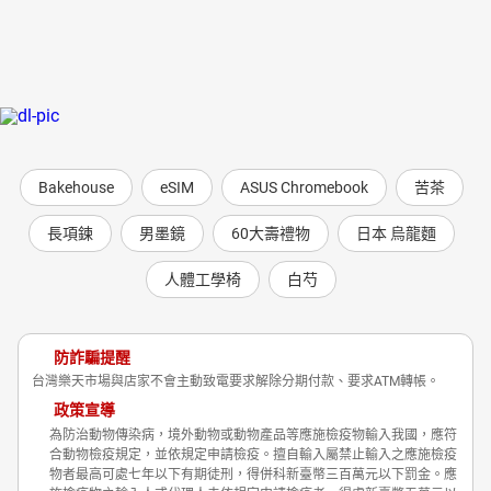
Bakehouse
eSIM
ASUS Chromebook
苦茶
長項鍊
男墨鏡
60大壽禮物
日本 烏龍麵
人體工學椅
白芍
防詐騙提醒
台灣樂天市場與店家不會主動致電要求解除分期付款、要求ATM轉帳。
政策宣導
為防治動物傳染病，境外動物或動物產品等應施檢疫物輸入我國，應符
合動物檢疫規定，並依規定申請檢疫。擅自輸入屬禁止輸入之應施檢疫
物者最高可處七年以下有期徒刑，得併科新臺幣三百萬元以下罰金。應