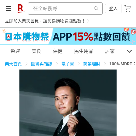
登入
立即加入樂天會員，讓您邊購物邊賺點數！
購物網分類
免運
美食
保健
民生用品
居家
3C
樂天首頁
圖書與雜誌
電子書
商業理財
100% MD
天天免運
美食蛋糕
養生保健
民生用品
居家生活
3C家電
運動休閒
親子玩具
女裝
男裝
化妝保養
情趣用品