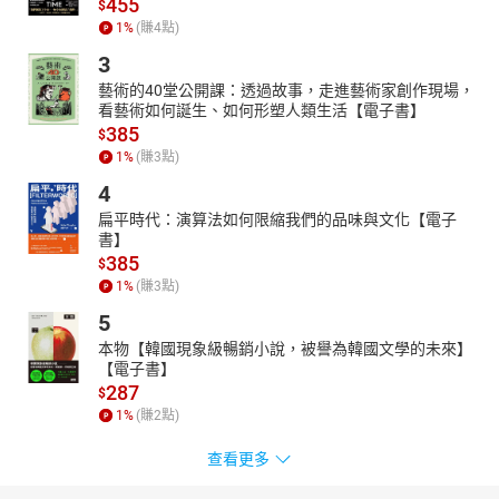
455
$
1
%
(賺
4
點)
3
藝術的40堂公開課：透過故事，走進藝術家創作現場，
看藝術如何誕生、如何形塑人類生活【電子書】
385
$
1
%
(賺
3
點)
4
扁平時代：演算法如何限縮我們的品味與文化【電子
書】
385
$
1
%
(賺
3
點)
5
本物【韓國現象級暢銷小說，被譽為韓國文學的未來】
【電子書】
287
$
1
%
(賺
2
點)
查看更多