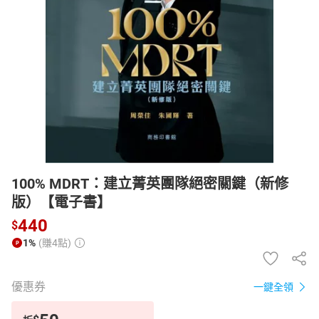
日本購物
電子/紙本書
HOT
100% MDRT：建立菁英團隊絕密關鍵（新修
版）【電子書】
440
$
1%
(賺4點)
優惠券
一鍵全領