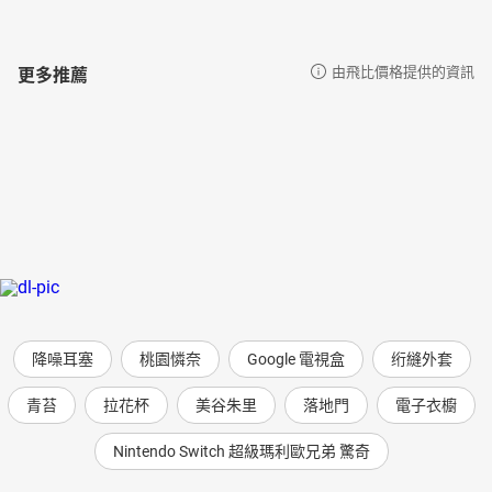
更多推薦
由飛比價格提供的資訊
降噪耳塞
桃園憐奈
Google 電視盒
绗縫外套
青苔
拉花杯
美谷朱里
落地門
電子衣櫥
Nintendo Switch 超級瑪利歐兄弟 驚奇