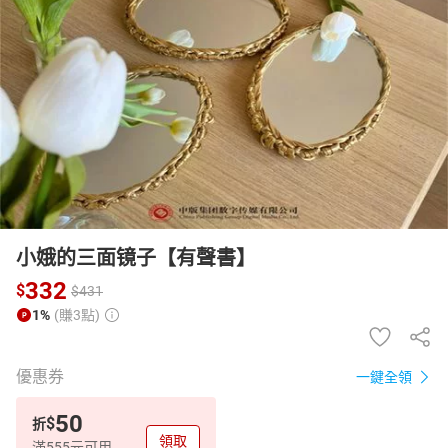
日本購物
電子/紙本書
HOT
小娥的三面镜子【有聲書】
332
$
$
431
1%
(賺3點)
優惠券
一鍵全領
50
$
折
領取
滿555元可用