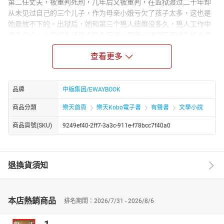
第二任丈夫，被重判死刑，几年后又被重判，在监狱渡过二十年却
从未见过自己的三个儿子，作为母亲小娥亏欠了孩子太多，这也是
她最放不下的。出狱后，她和第三个男人结婚没多久，男人工作中
意外身亡，小娥的生活再次陷入困境，而这一切都早已被能掐会算
的狱友预言过，回想一生种种，小娥知道原来人生一切都已注定。
查看更多
Author Biograph：
翁羽，毕业于北京电影学院，国内新锐作家、影视导演与实验艺术
家。深耕现实题材文学创作，《小娥的三面镜子》《暮色沉沉》
品牌
中版集团/EWAYBOOK
《小岛》《打虎牢龙》《晴空万里》为其代表作品，聚焦普通人命
运与市井百态，文风写实厚重。同时深耕影视领域，多部影片入围
商品分類
樂天首頁
樂天Kobo電子書
有聲書
文學小說
莫斯科、FIRST、西班牙马洛卡等海内外知名电影节，文学与影视创
商品貨號(SKU)
9249ef40-2ff7-3a3c-911e-f78bcc7f40a0
作双向并行。
退換貨須知
本店熱銷商品
排名期間：2026/7/31 - 2026/8/6