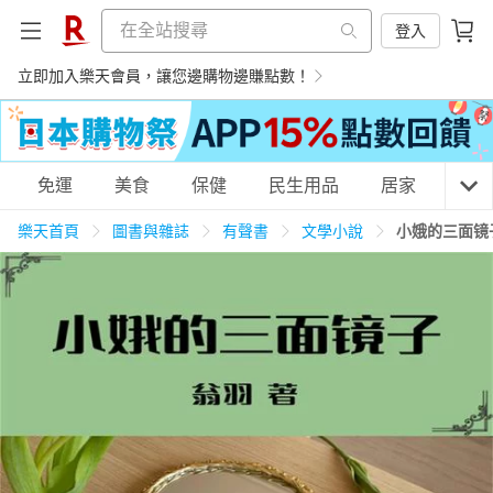
登入
立即加入樂天會員，讓您邊購物邊賺點數！
購物網分類
免運
美食
保健
民生用品
居家
3C
樂天首頁
圖書與雜誌
有聲書
文學小說
小娥的三面镜
天天免運
美食蛋糕
養生保健
民生用品
居家生活
3C家電
運動休閒
親子玩具
女裝
男裝
化妝保養
情趣用品