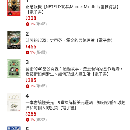
1
正念殺機【NETFLIX影集Murder Mindfully蓄弒待發】
【電子書】
308
$
1
%
(賺
3
點)
2
時間的起源：史蒂芬．霍金的最終理論【電子書】
455
$
1
%
(賺
4
點)
3
藝術的40堂公開課：透過故事，走進藝術家創作現場，
看藝術如何誕生、如何形塑人類生活【電子書】
385
$
1
%
(賺
3
點)
4
一本書讀懂美元：9堂課解析美元邏輯，如何影響全球經
濟和每個人的投資【電子書】
266
$
1
%
(賺
2
點)
5