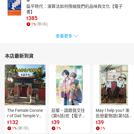
扁平時代：演算法如何限縮我們的品味與文化【電子
書】
385
$
1
%
(賺
3
點)
查看更多
本店最新到貨
The Female Corone
前輩，請跟我交往
May I help you? 漸
r of Dali Temple Vo
(第6話)完【電子
近戀愛物語(第5話)
l.6【有聲書】
書】
【電子書】
132
39
39
$
$
$
1
%
(賺
1
點)
1
%
1
%