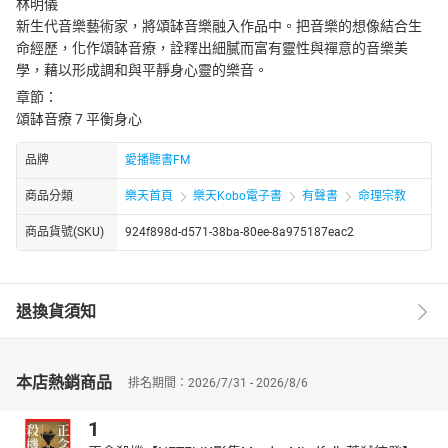
林明儀
新生代音樂藝術家，將頌缽音樂融入作品中。把音樂的想像結合生
命經歷，化作頌缽音療，詮釋出細膩而富有靈性與禪意的音樂美
學，藉以形成調和與平靜身心靈的樂音。
章節：
頌缽音療 7 平衡身心
品牌
愛播聽書FM
商品分類
樂天首頁
樂天Kobo電子書
有聲書
命理宗教
商品貨號(SKU)
924f898d-d571-38ba-80ee-8a975187eac2
退換貨須知
本店熱銷商品
排名期間：2026/7/31 - 2026/8/6
1