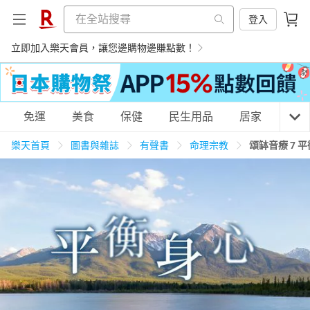
登入
立即加入樂天會員，讓您邊購物邊賺點數！
購物網分類
免運
美食
保健
民生用品
居家
3C
樂天首頁
圖書與雜誌
有聲書
命理宗教
頌缽音療 7 
天天免運
美食蛋糕
養生保健
民生用品
居家生活
3C家電
運動休閒
親子玩具
女裝
男裝
化妝保養
情趣用品