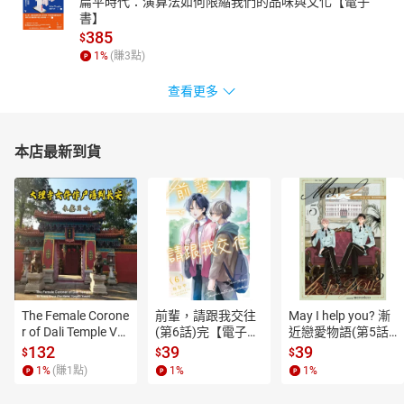
扁平時代：演算法如何限縮我們的品味與文化【電子
書】
385
$
1
%
(賺
3
點)
查看更多
本店最新到貨
The Female Corone
前輩，請跟我交往
May I help you? 漸
r of Dali Temple Vo
(第6話)完【電子
近戀愛物語(第5話)
l.6【有聲書】
書】
【電子書】
132
39
39
$
$
$
1
%
(賺
1
點)
1
%
1
%