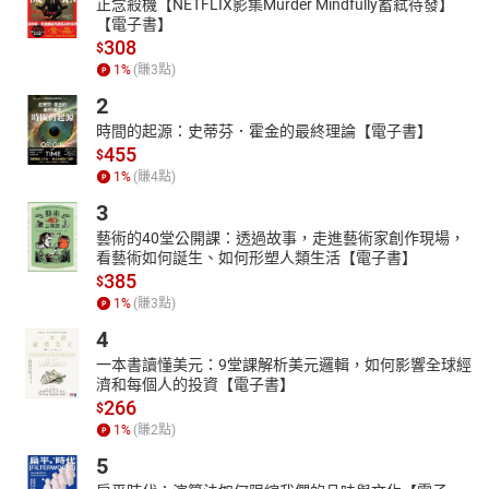
正念殺機【NETFLIX影集Murder Mindfully蓄弒待發】
【電子書】
308
$
1
%
(賺
3
點)
2
時間的起源：史蒂芬．霍金的最終理論【電子書】
455
$
1
%
(賺
4
點)
3
藝術的40堂公開課：透過故事，走進藝術家創作現場，
看藝術如何誕生、如何形塑人類生活【電子書】
385
$
1
%
(賺
3
點)
4
一本書讀懂美元：9堂課解析美元邏輯，如何影響全球經
濟和每個人的投資【電子書】
266
$
1
%
(賺
2
點)
5