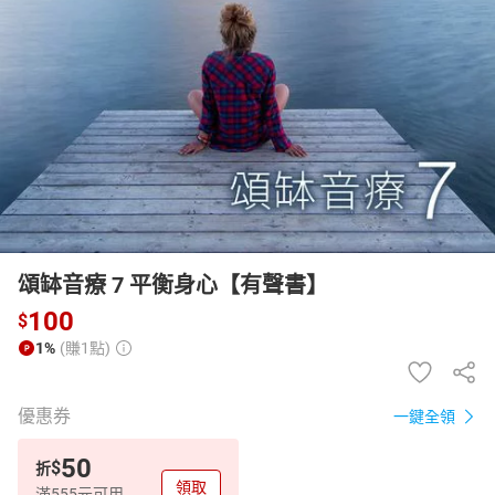
日本購物
電子/紙本書
HOT
頌缽音療 7 平衡身心【有聲書】
100
$
1%
(賺1點)
優惠券
一鍵全領
50
$
折
領取
滿555元可用