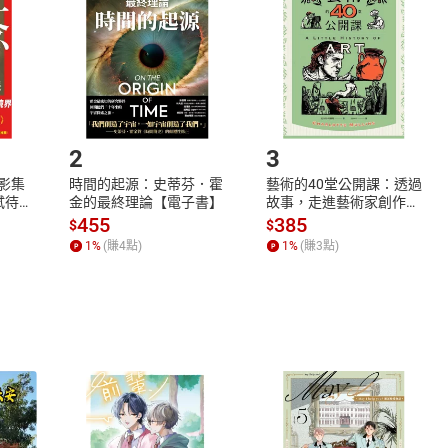
Shopping cart
Login
將依您的申請進行審核，待審核通過後將為您辦理退款事宜。
市場須以整筆訂單為單位進行取消/退貨，恕無法以單支商品取消
如何開始使用？
.選擇閱讀載具
Step2.
2
3
X影集
時間的起源：史蒂芬．霍
藝術的40堂公開課：透過
蓄弒待
金的最終理論【電子書】
故事，走進藝術家創作現
場，看藝術如何誕生、如
455
385
$
$
何形塑人類生活【電子
1
%
(賺
4
點)
1
%
(賺
3
點)
書】