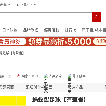
物教學
下載APP
日本購物
品牌旗艦
優惠活動
排行榜
電子書/紙本
踢足球【有聲書】
速度
1 天
回應率
57%
人氣店家
電子發票
資訊頁面
配送與付款頁面
所有商品
蚂蚁踢足球【有聲書】