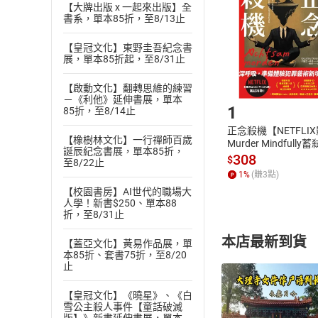
Choose
【大牌出版 x 一起來出版】全
貨」，本店鋪
書系，單本85折，至8/13止
請注意，樂天
購書後，
【皇冠文化】東野圭吾紀念書
展，單本85折起，至8/31止
Step1
【啟動文化】翻轉思維的練習
－《利他》延伸書展，單本
1
85折，至8/14止
正念殺機【NETFLI
【橡樹林文化】一行禪師百歲
Murder Mindfully
誕辰紀念書展，單本85折，
發】【電子書】
308
$
至8/22止
1
%
(賺
3
點)
【校園書房】AI世代的職場大
人學！新書$250、單本88
折，至8/31止
本店最新到貨
【蓋亞文化】黃易作品展，單
本85折、套書75折，至8/20
止
【皇冠文化】《曉星》、《白
雪公主殺人事件【童話破滅