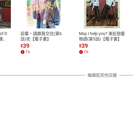
式
退換貨規範
、LINE PAY、AFTEE
本店是否提供消費者保護法七日猶
之權利，遽消費者保護法及通訊交
of D
前輩，請跟我交往(第6
May I help you? 漸近戀愛
除權合理例外情事適用準則，依商
有聲
話)完【電子書】
物語(第5話)【電子書】
質各有不同規定。詳細退換貨說明
39
39
$
$
照各商品說明。
1
%
1
%
詳細說明
繼續逛其他店舖