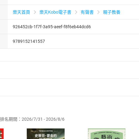
樂天首頁
樂天Kobo電子書
有聲書
親子教養
926452cb-1f7f-3a95-aeef-f8f6eb44dcd6
9789152141557
者保護法
第
19
條第
1
項後段
暨
通訊交易解除權合理例外情事適用
供即為完成之線上服務，經消費者事先同意始提供。」 之商品
排名期間：2026/7/31 - 2026/8/6
訂購本店鋪之商品即代表知悉本店鋪所銷售之商品為電子書，屬
取電子書，不得請求退貨退款。
品
放入
購物車
登入
帳號
欲取消訂單或辦理退貨時，請登入樂天市場，並於「我的訂單」