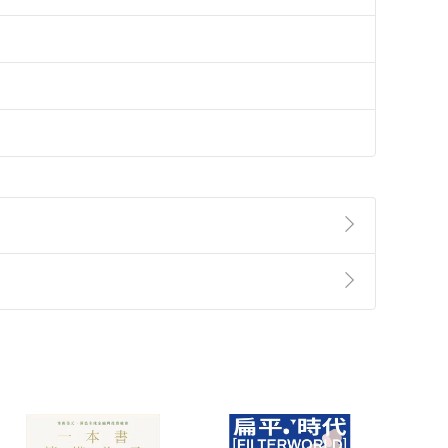
準則
第
2
條第
5
款之規定，「非以有形媒介提供之數位
，不適用消保法第
19
條第
1
項七日內無條件退貨之規
非以有形媒介提供之數位內容，消費者同意若訂購後
付款
方式
完成
訂單
中點選「瀏覽訂單明細」
>
「申請取消訂單
/
退