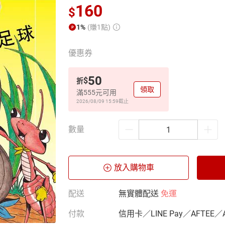
160
$
1%
(賺1點)
優惠券
50
$
折
領取
滿555元可用
2026/08/09 15:59
截止
數量
放入購物車
配送
無實體配送
免運
付款
信用卡／LINE Pay／AFTEE／