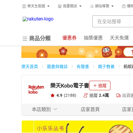
樂天生態圈
我要開店
網站導覽
購
優惠券
抽獎優惠
天天免運
商品分類
蚂蚁
樂天首頁
圖書與雜誌
有聲書
親子教養
樂天Kobo電子書
追蹤
4.9
(2188)
追蹤
2.4萬
出貨
本店類別
店家首頁
店家