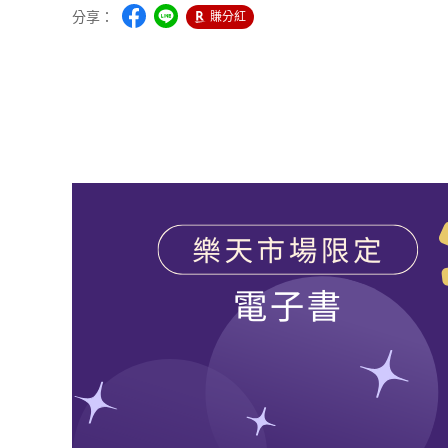
分享：
賺分紅