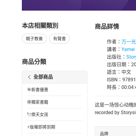
本店相關類別
商品詳情
親子教養
有聲書
作者：
万一光
講者：
Yamei 
出版社：
Stor
商品分類
出版日期：202
語言：中文
全部商品
ISBN：97891
時長：00:04:
🎯新書優惠
🉐獨家書籍
这是一场惊心动魄的足球赛，千万
recorded by Storys
💘樂天女孩
⚡版權即將到期
品牌