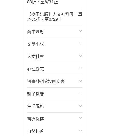
88折，至8/31止
【麥田出版】人文社科展，單
本85折，至8/29止
商業理財
文學小說
投資理財
人文社會
經濟/趨勢
歐美文學
心理勵志
財務/金融
日本文學
國際關係
漫畫/輕小說/圖文書
管理/領導
韓國文學
政治
心靈成長/情緒
親子教養
職場工作術
華文文學
社會科學
人際關係
輕小說
生活風格
成功法
經典文學
台灣/中國歷史
兩性關係
奇幻/科幻
教育現場
醫療保健
行銷/廣告
成長/家庭生活小說
日/韓歷史
心理學
愛情故事
兒童文學/故事
飲食/食譜
自然科普
傳記
懸疑/推理小說
其他歷史/史學
職場/社會寫實
兒童科普/學習
健身/美顏
健康/養生