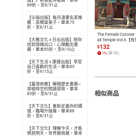
版】》新書延伸書展，單本
88折，至8/31止
付款方
【尖端出版】每月漫畫名家推
薦：高橋留美子，單本75
ATM轉帳、信用卡
折，至8/31止
The Female Coroner 
【大雁文化 x 日出出版】陪你
ali Temple Vol.6【
找到情緒出口，心理勵志書
書】
132
$
展，單本85折，至9/10止
1
%
(賺
1
點)
【天下生活 x 康健出版】享受
自己喜歡的生活，單本85
折，至9/15止
【臺灣商務】解碼歷史書展~
穿梭時空的閱讀冒險，單本
相似商品
85折，至8/31止
【天下文化】重新定義你的價
值，職場升級展，單本88
折，至8/31止
【天下文化】理解今天，才能
預見明天。世界變局展，單本