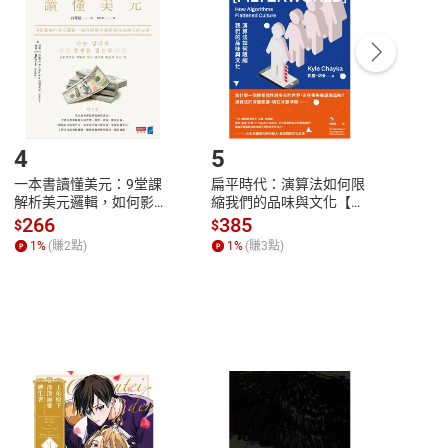
Payment
Complete
/退貨。
登入帳號，下載書籍後看書
4
5
6
一本書讀懂美元：9堂課
扁平時代：演算法如何限
本物
解析美元邏輯，如何影響
縮我們的品味與文化【電
說，
全球經濟和每個人的投資
子書】
來】
266
385
28
$
$
$
【電子書】
1
%
(賺
2
點)
1
%
(賺
3
點)
1
%