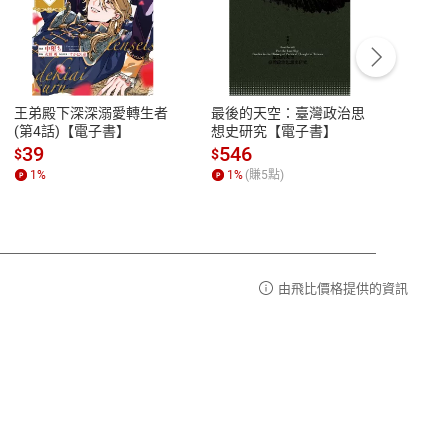
客服資訊
豫期
服務時間：週一到週五 10:00-12:00、
易解
13:00-17:00 (國定假日及例假日休息)
王弟殿下深深溺愛轉生者
最後的天空：臺灣政治思
鬼島
品性
客服電話：0080-1857077
(第4話)【電子書】
想史研究【電子書】
小事
請參
客服信箱：
聯絡店家
39
546
33
$
$
$
1
%
1
%
(賺
5
點)
1
%
由飛比價格提供的資訊