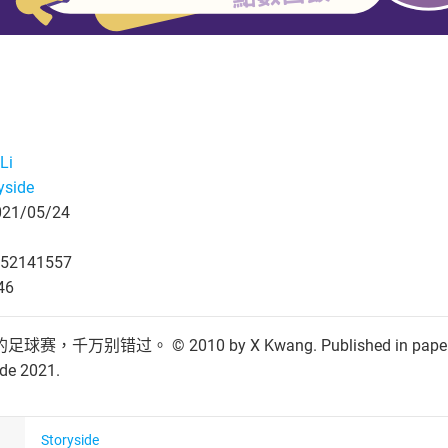
Li
yside
1/05/24
52141557
46
别错过。 © 2010 by X Kwang. Published in paper format 
ide 2021.
Storyside