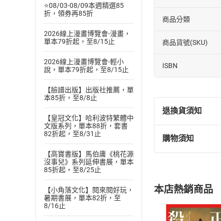
⭐08/03-08/09本週精選85
折，領券再85折
商品分類
2026線上漫畫博覽會-漫畫，
單本79折起，至8/15止
商品貨號(SKU)
2026線上漫畫博覽會-輕小
ISBN
說，單本79折起，至8/15止
【臉譜出版】出版社推薦，單
本85折，至8/8止
退換貨須知
【皇冠文化】哈利波特繁體中
文版系列，單本88折，套書
82折起，至8/31止
購物須知
退換貨規定：
【高寶書版】馬伯庸《桃花源
(
一
)
依
消費
沒事兒》系列延伸書展，單本
內容或一經提
85折起，至8/25止
購書須知
定。
本店熱銷商品
【小角落文化】閱來閱好玩，
(
二
)
消費者
暑期書展，單本82折，至
且已下載
/
存
8/16止
挑選
商
退貨方式：您