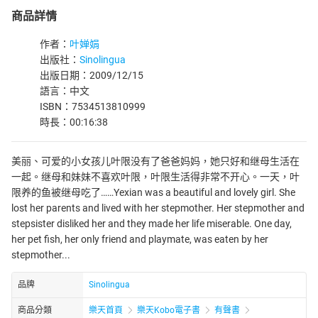
商品詳情
作者：
叶婵娟
出版社：
Sinolingua
出版日期：2009/12/15
語言：中文
ISBN：7534513810999
時長：00:16:38
美丽、可爱的小女孩儿叶限没有了爸爸妈妈，她只好和继母生活在
一起。继母和妹妹不喜欢叶限，叶限生活得非常不开心。一天，叶
限养的鱼被继母吃了……Yexian was a beautiful and lovely girl. She
lost her parents and lived with her stepmother. Her stepmother and
stepsister disliked her and they made her life miserable. One day,
her pet fish, her only friend and playmate, was eaten by her
stepmother...
品牌
Sinolingua
商品分類
樂天首頁
樂天Kobo電子書
有聲書