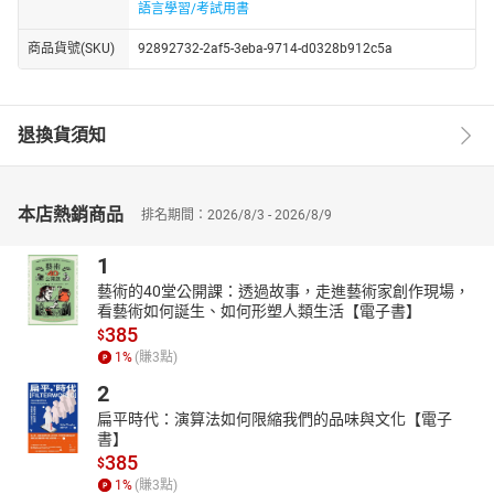
語言學習/考試用書
商品貨號(SKU)
92892732-2af5-3eba-9714-d0328b912c5a
退換貨須知
本店熱銷商品
排名期間：2026/8/3 - 2026/8/9
1
藝術的40堂公開課：透過故事，走進藝術家創作現場，
看藝術如何誕生、如何形塑人類生活【電子書】
385
$
1
%
(賺
3
點)
2
扁平時代：演算法如何限縮我們的品味與文化【電子
書】
385
$
1
%
(賺
3
點)