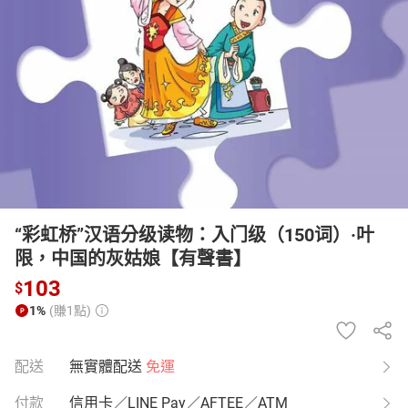
日本購物
電子/紙本書
HOT
“彩虹桥”汉语分级读物：入门级（150词）·叶
限，中国的灰姑娘【有聲書】
103
$
1%
(賺1點)
配送
無實體配送
免運
付款
信用卡／LINE Pay／AFTEE／ATM