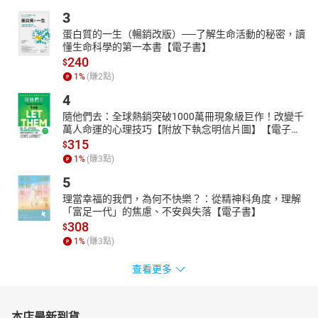
3
蛋白質的一生（暢銷改版）──了解生命活動的秘密，讀
懂生命科學的第一本書【電子書】
240
$
1
%
(賺
2
點)
4
隨他們去：全球熱銷突破1000萬冊現象級巨作！改變千
萬人命運的心理技巧【附放下執念明信片圖】【電子
書】
315
$
1
%
(賺
3
點)
5
理當幸福的我們，為何不快樂？：從精神科角度，理解
「富足一代」的焦慮、不安與失落【電子書】
308
$
1
%
(賺
3
點)
查看更多
本店最新到貨