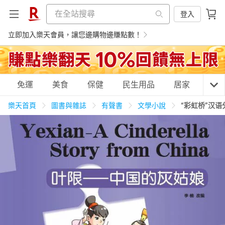
登入
立即加入樂天會員，讓您邊購物邊賺點數！
購物網分類
免運
美食
保健
民生用品
居家
3C
樂天首頁
圖書與雜誌
有聲書
文學小說
“彩虹桥”汉
天天免運
美食蛋糕
養生保健
民生用品
居家生活
3C家電
運動休閒
親子玩具
女裝
男裝
化妝保養
情趣用品