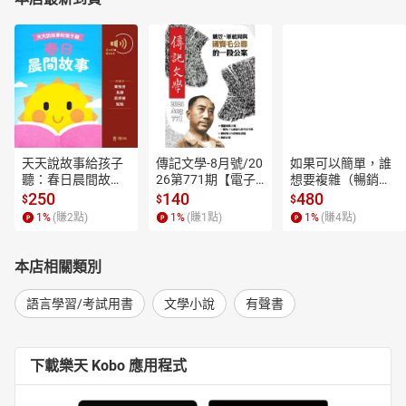
天天說故事給孩子
傳記文學-8月號/20
如果可以簡單，誰
聽：春日晨間故事
26第771期【電子
想要複雜（暢銷經
【有聲書】
書】
典新編版）【電子
250
140
480
$
$
$
書】
1
%
(賺
2
點)
1
%
(賺
1
點)
1
%
(賺
4
點)
本店相關類別
語言學習/考試用書
文學小說
有聲書
下載樂天 Kobo 應用程式