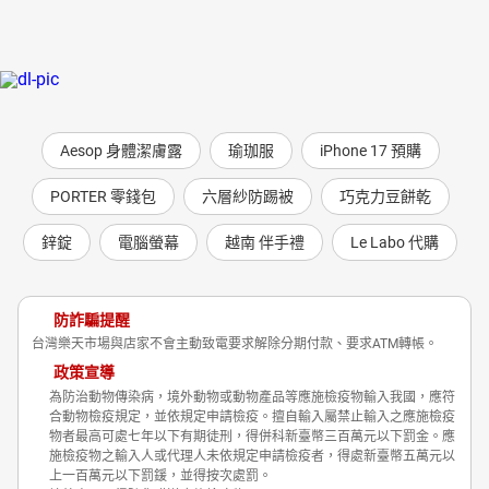
Aesop 身體潔膚露
瑜珈服
iPhone 17 預購
PORTER 零錢包
六層紗防踢被
巧克力豆餅乾
鋅錠
電腦螢幕
越南 伴手禮
Le Labo 代購
防詐騙提醒
台灣樂天市場與店家不會主動致電要求解除分期付款、要求ATM轉帳。
政策宣導
為防治動物傳染病，境外動物或動物產品等應施檢疫物輸入我國，應符
合動物檢疫規定，並依規定申請檢疫。擅自輸入屬禁止輸入之應施檢疫
物者最高可處七年以下有期徒刑，得併科新臺幣三百萬元以下罰金。應
施檢疫物之輸入人或代理人未依規定申請檢疫者，得處新臺幣五萬元以
上一百萬元以下罰鍰，並得按次處罰。